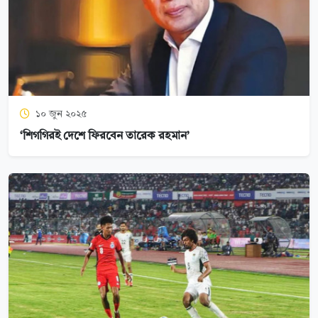
১০ জুন ২০২৫
‘শিগগিরই দেশে ফিরবেন তারেক রহমান’