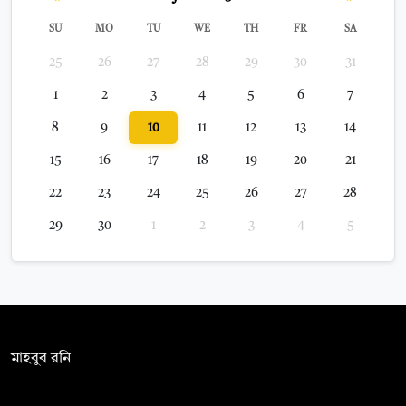
SU
MO
TU
WE
TH
FR
SA
25
26
27
28
29
30
31
1
2
3
4
5
6
7
8
9
10
11
12
13
14
15
16
17
18
19
20
21
22
23
24
25
26
27
28
29
30
1
2
3
4
5
সম্পাদক:
মাহবুব রনি
দ্য ডেইলি ক্যাম্পাস, দ্বিতীয় তলা, হাসান হোল্ডিংস, ৫২/১ নিউ ইস্কাটন
রোড, ঢাকা ১০০০