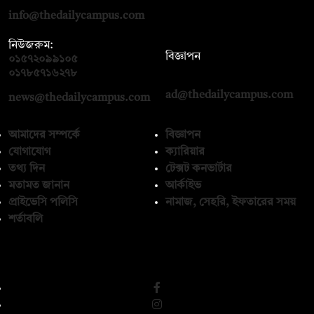
info@thedailycampus.com
নিউজরুম:
বিজ্ঞাপন
০১৫৭২০৯৯১০৫
,
০১৭১২১৩৬৫৯৩
০১৭৮৫৭১৬২৭৮
ad@thedailycampus.com
news@thedailycampus.com
আমাদের সম্পর্কে
বিজ্ঞাপন
যোগাযোগ
ক্যারিয়ার
তথ্য দিন
টেক্সট কনভার্টার
মতামত জানান
আর্কাইভ
প্রাইভেসি পলিসি
নামাজ, সেহরি, ইফতারের সময়
শর্তাবলি
অনুসরণ করুন