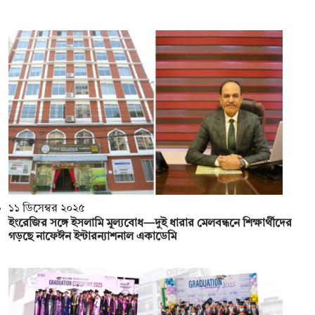
১১ ডিসেম্বর ২০২৫
ইংরেজির সঙ্গে ইসলামি মূল্যবোধ—দুই ধারার মেলবন্ধনে শিক্ষার্থীদের
গড়ছে নাফেঈন ইন্টারন্যাশনাল একাডেমি