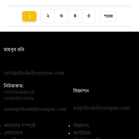
২
৩
৪
৫
১
পরের
সম্পাদক:
মাহবুব রনি
দ্য ডেইলি ক্যাম্পাস, দ্বিতীয় তলা, হাসান হোল্ডিংস, ৫২/১ নিউ ইস্কাটন
রোড, ঢাকা ১০০০
info@thedailycampus.com
নিউজরুম:
বিজ্ঞাপন
০১৫৭২০৯৯১০৫
,
০১৭১২১৩৬৫৯৩
০১৭৮৫৭১৬২৭৮
ad@thedailycampus.com
news@thedailycampus.com
আমাদের সম্পর্কে
বিজ্ঞাপন
যোগাযোগ
ক্যারিয়ার