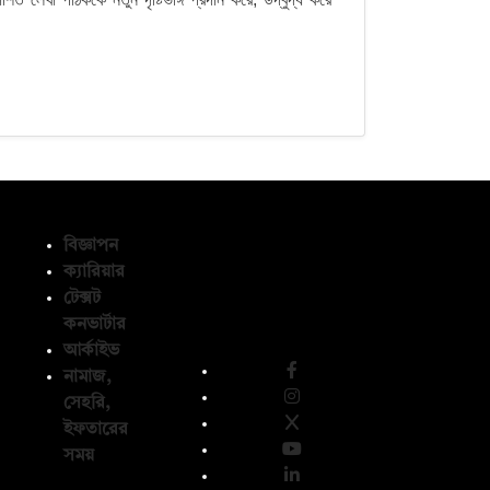
বিজ্ঞাপন
ক্যারিয়ার
টেক্সট
অনুসরণ করুন
কনভার্টার
আর্কাইভ
নামাজ,
সেহরি,
ইফতারের
সময়