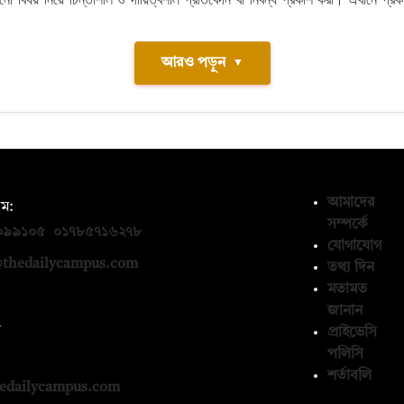
আরও পড়ুন
▼
আমাদের
ম:
সম্পর্কে
০৯৯১০৫
,
০১৭৮৫৭১৬২৭৮
যোগাযোগ
thedailycampus.com
তথ্য দিন
মতামত
জানান
ন
প্রাইভেসি
পলিসি
১৩৬৫৯৩
শর্তাবলি
edailycampus.com