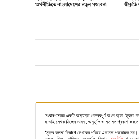
অর্থনীতিতে বাংলাদেশের নতুন সম্ভাবনা
স্বীকৃতি
সংবাদপত্রের একটি অত্যন্ত গুরুত্বপূর্ণ অংশ হলো ‘মুক্
ছাড়াই লেখক নিজের ভাবনা, অনুভূতি ও মতামত প্রকাশ করতে পার
‘মুক্ত কলম’ বিভাগে লেখকের পরিচয় একান্ত প্রয়োজন নয়। শিক
সমাজ, শিক্ষা, সাহিত্য, সংস্কৃতি, বিজ্ঞান,
রাজনীতি
বা যেকোনো