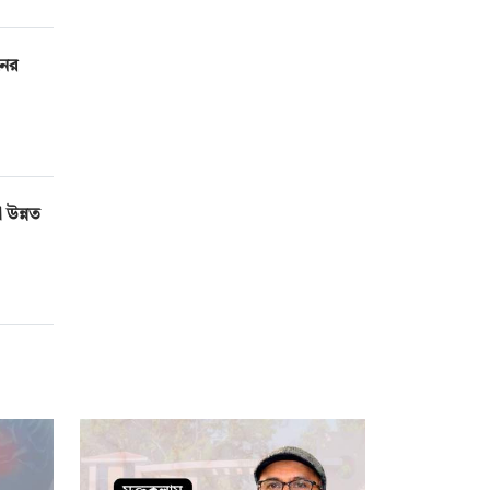
নের
া উন্নত