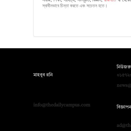
স্বাধীনভাবে চিন্তা করতে এবং সচেতন হতে।
সম্পাদক:
নিউজরু
মাহবুব রনি
০১৫৭২
দ্য ডেইলি ক্যাম্পাস, দ্বিতীয় তলা, হাসান
news@
হোল্ডিংস, ৫২/১ নিউ ইস্কাটন রোড, ঢাকা
১০০০
info@thedailycampus.com
বিজ্ঞাপ
০১৭১২
ad@th