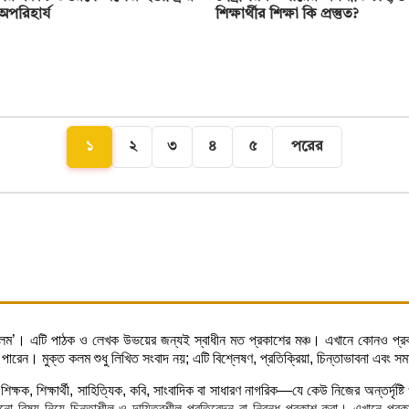
 অপরিহার্য
শিক্ষার্থীর শিক্ষা কি প্রস্তুত?
১
২
৩
৪
৫
পরের
ত কলম’। এটি পাঠক ও লেখক উভয়ের জন্যই স্বাধীন মত প্রকাশের মঞ্চ। এখানে কোনও প্রক
েন। মুক্ত কলম শুধু লিখিত সংবাদ নয়; এটি বিশ্লেষণ, প্রতিক্রিয়া, চিন্তাভাবনা এবং সমাজে
্ষক, শিক্ষার্থী, সাহিত্যিক, কবি, সাংবাদিক বা সাধারণ নাগরিক—যে কেউ নিজের অন্তর্দৃষ্
 বিষয় নিয়ে চিন্তাশীল ও দায়িত্বশীল প্রতিবেদন বা নিবন্ধ প্রকাশ করা। এখানে প্রকাশি