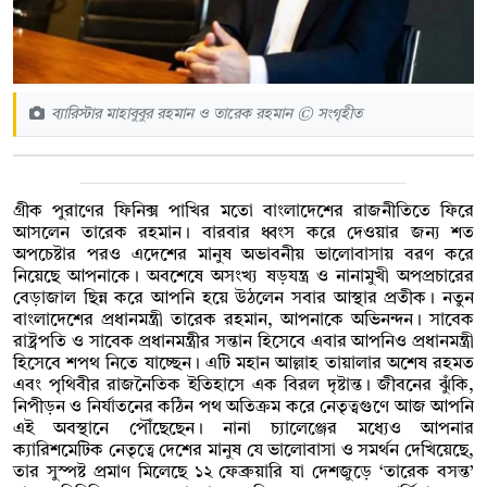
ব্যারিস্টার মাহাবুবুর রহমান ও তারেক রহমান © সংগৃহীত
গ্রীক পুরাণের ফিনিক্স পাখির মতো বাংলাদেশের রাজনীতিতে ফিরে
আসলেন তারেক রহমান। বারবার ধ্বংস করে দেওয়ার জন্য শত
অপচেষ্টার পরও এদেশের মানুষ অভাবনীয় ভালোবাসায় বরণ করে
নিয়েছে আপনাকে। অবশেষে অসংখ্য ষড়যন্ত্র ও নানামুখী অপপ্রচারের
বেড়াজাল ছিন্ন করে আপনি হয়ে উঠলেন সবার আস্থার প্রতীক। নতুন
বাংলাদেশের প্রধানমন্ত্রী তারেক রহমান, আপনাকে অভিনন্দন। সাবেক
রাষ্ট্রপতি ও সাবেক প্রধানমন্ত্রীর সন্তান হিসেবে এবার আপনিও প্রধানমন্ত্রী
হিসেবে শপথ নিতে যাচ্ছেন। এটি মহান আল্লাহ তায়ালার অশেষ রহমত
এবং পৃথিবীর রাজনৈতিক ইতিহাসে এক বিরল দৃষ্টান্ত। জীবনের ঝুঁকি,
নিপীড়ন ও নির্যাতনের কঠিন পথ অতিক্রম করে নেতৃত্বগুণে আজ আপনি
এই অবস্থানে পৌঁছেছেন। নানা চ্যালেঞ্জের মধ্যেও আপনার
ক্যারিশমেটিক নেতৃত্বে দেশের মানুষ যে ভালোবাসা ও সমর্থন দেখিয়েছে,
তার সুস্পষ্ট প্রমাণ মিলেছে ১২ ফেব্রুয়ারি যা দেশজুড়ে ‘তারেক বসন্ত’