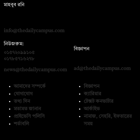
মাহবুব রনি
দ্য ডেইলি ক্যাম্পাস, দ্বিতীয় তলা, হাসান হোল্ডিংস, ৫২/১ নিউ ইস্কাটন
রোড, ঢাকা ১০০০
info@thedailycampus.com
নিউজরুম:
বিজ্ঞাপন
০১৫৭২০৯৯১০৫
,
০১৭১২১৩৬৫৯৩
০১৭৮৫৭১৬২৭৮
ad@thedailycampus.com
news@thedailycampus.com
আমাদের সম্পর্কে
বিজ্ঞাপন
যোগাযোগ
ক্যারিয়ার
তথ্য দিন
টেক্সট কনভার্টার
মতামত জানান
আর্কাইভ
প্রাইভেসি পলিসি
নামাজ, সেহরি, ইফতারের
শর্তাবলি
সময়