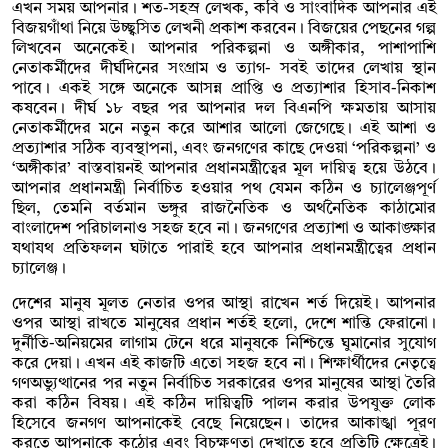
এখন সময় আপনার। শত-সহস্র লেখক, কবি ও সাংবাদিক আপনার এই
বিজয়গাঁথা নিয়ে উচ্ছ্বসিত লেখনী প্রকাশ করবেন। বিজয়ের পেছনের গল্প
লিখবেন অনেকেই। আপনার পরিকল্পনা ও অঙ্গীকার, পাশাপাশি
নেতাকর্মীদের দীর্ঘদিনের সংগ্রাম ও ত্যাগ- সবই তাদের লেখায় স্থান
পাবে। একই সঙ্গে অনেকে আসন্ন প্রাপ্তি ও প্রত্যাশার হিসাব-নিকাশ
কষবেন। দীর্ঘ ১৮ বছর পর আপনার দল বিএনপি ক্ষমতায় আসায়
নেতাকর্মীদের মনে নতুন করে আশার আলো জেগেছে। এই আশা ও
প্রত্যাশার সঠিক ব্যবস্থাপনা, এবং জনগণের কাছে দেওয়া ‘পরিকল্পনা’ ও
‘অঙ্গীকার’ বাস্তবায়নই আপনার প্রধানমন্ত্রীত্বের মূল দায়িত্ব হয়ে উঠবে।
আপনার প্রধানমন্ত্রী নির্বাচিত হওয়ার পথ যেমন কঠিন ও চ্যালেঞ্জপূর্ণ
ছিল, তেমনি বর্তমান ভঙ্গুর রাজনৈতিক ও অর্থনৈতিক কাঠামোর
বাংলাদেশ পরিচালনাও সহজ হবে না। জনগণের প্রত্যাশা ও আকাঙ্ক্ষার
যথাযথ প্রতিফলন ঘটাতে পারাই হবে আপনার প্রধানমন্ত্রীত্বের প্রধান
চ্যালেঞ্জ।
দেশের মানুষ মূলত নেতার ওপর আস্থা রাখেন শর্ত দিয়েই। আপনার
ওপর আস্থা রাখতে মানুষের প্রধান শর্তই হলো, দেশে শান্তি ফেরানো।
দুর্নীতি-অনিয়মের লাগাম টেনে ধরে মানুষকে নিশ্চিন্তে ঘুমানোর সুযোগ
করে দেয়া। এখন এই কাজটি এতো সহজ হবে না। শিক্ষার্থীদের নেতৃত্বে
গণঅভ্যুত্থানের পর নতুন নির্বাচিত সরকারের ওপর মানুষের আস্থা তৈরি
করা কঠিন বিষয়। এই কঠিন দায়িত্বটি পালন করার উপযুক্ত লোক
হিসেবে জনগণ আপনাকেই বেছে নিয়েছেন। তাদের আকাঙ্খা পূরণ
করতে আপনাকে কঠোর এবং বিচক্ষণতা দেখাতে হবে প্রতিটি ক্ষেত্রেই।