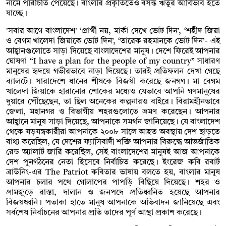
নামে পরিচিতি পেয়েছে। বাংলার প্রকৃতিতেও বসন্ত ঋতুর আর্বিভাব হতে
যাচ্ছে।
'সবার আগে বাংলাদেশ' ‘প্রার্থী নয়, মার্কা দেখে ভোট দিন’, ‘শহীদ জিয়া
ও বেগম খালেদা জিয়াকে ভোট দিন’, ‘তারেক রহমানকে ভোট দিন’- এই
আহ্বানগুলোতে সাড়া দিয়েছে বাংলাদেশের মানুষ। দেশে ফিরেই আপনার
ঘোষণা “I have a plan for the people of my country” সাধারণ
মানুষের হৃদয়ে গভীরভাবে নাড়া দিয়েছে। তারই প্রতিফলন দেখা গেছে
ব্যালটে। সারাদেশে ধানের শীষকে বিজয়ী করেছে জনগণ। মা বেগম
খালেদা জিয়াকে হারানোর শোকের মধ্যেও যেভাবে আপনি গণমানুষের
দুয়ারে পৌঁছেছেন, তা ছিল অনেকের কল্পনারও বাইরে। বিরামহীনভাবে
জেলা, মহানগর ও বিভাগীয় শহরগুলোতে ভ্রমণ করেছেন। আপনার
আহ্বানে মানুষ সাড়া দিয়েছে, আপনাকে সমর্থন জানিয়েছে। যে বাংলাদেশ
থেকে ষড়যন্ত্রকারীরা আপনাকে ২০০৮ সালে আহত অবস্থায় দেশ ছাড়তে
বাধ্য করেছিল, যে দেশের ফ্যাসিবাদী শক্তি আপনার বিরুদ্ধে আন্তর্জাতিক
রেড অ্যালার্ট জারি করেছিল, সেই বাংলাদেশের মানুষই আজ আপনাকে
দেশ পুনর্গঠনের নেতা হিসেবে নির্বাচিত করেছে। ইংরেজ কবি রবার্ট
ব্রাউনিং-এর The Patriot কবিতার ভাষায় বলতে হয়, বাংলার মানুষ
আপনার চলার পথে গোলাপের পাপড়ি বিছিয়ে দিয়েছে। শহর ও
গ্রামজুড়ে রাস্তা, দালান ও জনপদে প্রতিধ্বনিত হয়েছে আপনার
বিজয়ধ্বনি। পতাকা হাতে মানুষ আপনাকে অভিবাদন জানিয়েছে এবং
সর্বশেষ নির্বাচনের আপনার প্রতি তাদের পূর্ণ আস্থা প্রকাশ করেছে।