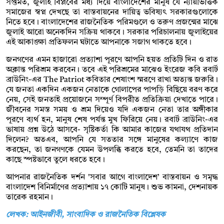
সপ্তমত, জুলাই বিপ্লবের মধ্য দিয়ে বাংলাদেশের মানুষ যে ন্যায়ভিত্তিক
সমাজের স্বপ্ন দেখছে তা বাস্তবায়নের দায়িত্ব ভবিষ্যৎ সরকারগুলোকে
নিতে হবে। বাংলাদেশের রাজনৈতিক পরিমণ্ডলে ও তরুণ প্রজন্মের মাঝে
জুলাই আরো অনেকদিন সক্রিয় থাকবে। সরকার পরিচালনায় জুলাইয়ের
এই আকাঙ্ক্ষা প্রতিফলন ঘটাতে আপনাকে সজাগ থাকতে হবে।
জনগণের এমন হাজারো প্রত্যাশা পূরণে আপনি হয়ত প্রতিটি দিন ও রাত
অক্লান্ত পরিশ্রম করবেন। তবে এই পরিশ্রমের মাঝেও ইংরেজ কবি রবার্ট
ব্রাউনিং-এর The Patriot কবিতার শেষাংশ স্মরণে রাখা অত্যন্ত জরুরি।
যে জনতা একদিন একজন নেতাকে গোলাপের পাপড়ি বিছিয়ে বরণ করে
নেয়, সেই জনতাই প্রয়োজনে সম্পূর্ণ বিপরীত প্রতিক্রিয়া দেখাতে পারে।
জীবনের সমস্ত সময় ও শ্রম দিয়েও যদি একজন নেতা তার অঙ্গীকার
পূরণে ব্যর্থ হন, মানুষ শেষ পর্যন্ত মুখ ফিরিয়ে নেয়। রবার্ট ব্রাউনিং-এর
ভাষায় প্রশ্ন উঠে আসবে- সৃষ্টিকর্তা কি আমার কাজের যথাযথ প্রতিদান
দিলেন? অতএব, আপনি যে সততার সঙ্গে মানুষের কল্যাণে কাজ
করছেন, তা জনগণকে যেমন উপলব্ধি করতে হবে, তেমনি তা তাদের
কাছে স্পষ্টভাবে তুলে ধরতে হবে।
আপনার রাজনৈতিক দর্শন 'সবার আগে বাংলাদেশ’ বাস্তবায়ন ও সমৃদ্ধ
বাংলাদেশ বিনির্মাণের প্রত্যাশায় ১৭ কোটি মানুষ। শুভ কামনা, দেশনায়ক
তারেক রহমান।
লেখক: আইনজীবী, সাংবাদিক ও রাজনৈতিক বিশ্লেষক