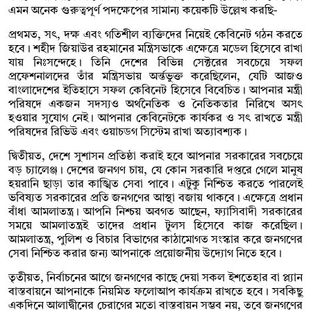
এমন অনেক গুরুত্বপূর্ণ পদক্ষেপের সামান্য কয়েকটি উল্লেখ করছি-
প্রথমত, সৎ, দক্ষ এবং গতিশীল ব্যক্তিদের নিয়েই কেবিনেট গঠন করতে
হবে। শহীদ জিয়াউর রহমানের মন্ত্রিসভাকে এক্ষেত্রে মডেল হিসেবে রাখা
যায় নিঃসন্দেহে। তিনি দেশের বিভিন্ন সেক্টরের সবচেয়ে সফল
প্রফেশনালদের তাঁর মন্ত্রিসভায় অর্ন্তভুক্ত করেছিলেন, যেটি আজও
বাংলাদেশের ইতিহাসে সফল কেবিনেট হিসেবে বিবেচিত। আপনার মন্ত্রী
পরিষদে একজন সদস্যও অর্থনৈতিক ও নৈতিকতার নিরিখে অসৎ
হওয়ার সুযোগ নেই। আপনার কেবিনেটকে কার্যকর ও সৎ রাখতে মন্ত্রী
পরিষদের রিভিউ এবং ওয়াচডগ সিস্টেম রাখা অত্যাবশ্যক।
দ্বিতীয়ত, দেশে সুশাসন প্রতিষ্ঠা করাই হবে আপনার সরকারের সবচেয়ে
বড় চ্যালেঞ্জ। দেশের জনগণ চায়, যে কোন সরকারি দপ্তরে গেলে মানুষ
হয়রানি ছাড়া তার কাঙ্খিত সেবা পাবে। এটুকু নিশ্চিত করতে পারলেই
ভবিষ্যত সরকারের প্রতি জনগণের আস্থা বজায় থাকবে। এক্ষেত্রে প্রধান
বাঁধা আমলাতন্ত্র। আপনি নিশ্চয় অবগত আছেন, ফ্যাসিবাদী সরকারের
সময়ে আমলাতন্ত্রই তাদের প্রধান টুলস হিসেবে কাজ করেছিল।
আমলাতন্ত্র, পুলিশ ও বিচার বিভাগের কাঠামোগত সংস্কার করে জনগণের
সেবা নিশ্চিত করার জন্য আপনাকে প্রয়োজনীয় উদ্যোগ নিতে হবে।
তৃতীয়ত, নির্বাচনের আগে জনগণের কাছে দেয়া সকল ইশতেহার বা প্ল্যান
বাস্তবায়নে আপনাকে নিয়মিত ফলোআপ কার্যক্রম রাখতে হবে। সবকিছু
একদিনে আলাদ্বীনের চেরাগের মতো বাস্তবায়ন সম্ভব নয়, তবে জনগণের