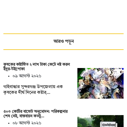
আরও পড়ুন
কৃষকের কষ্টার্জিত ২ লাখ টাকা কেটে নষ্ট করল
ইঁদুর-উইপোকা
০৯ আগস্ট ২০২৬
গাইবান্ধার সুন্দরগঞ্জ উপজেলায় এক
কৃষকের দীর্ঘ দিনের কষ্টার্…
৫০৩ কোটির বাজেট অনুমোদন: পরিকল্পনার
শেষ নেই, বাস্তবায়ন কতটু…
০৮ আগস্ট ২০২৬