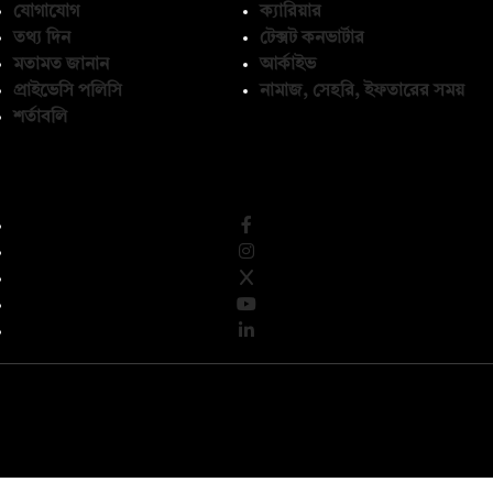
যোগাযোগ
ক্যারিয়ার
তথ্য দিন
টেক্সট কনভার্টার
মতামত জানান
আর্কাইভ
প্রাইভেসি পলিসি
নামাজ, সেহরি, ইফতারের সময়
শর্তাবলি
অনুসরণ করুন
© কপিরাইট 2026, দ্য ডেইলি ক্যাম্পাস লিমিটেড