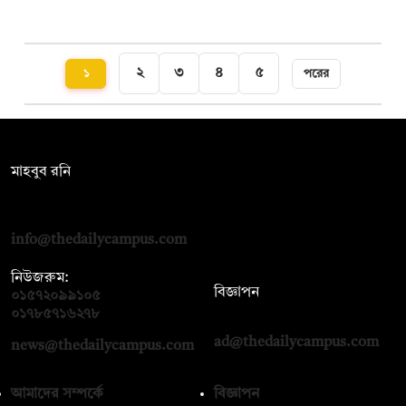
২
৩
৪
৫
১
পরের
সম্পাদক:
মাহবুব রনি
দ্য ডেইলি ক্যাম্পাস, দ্বিতীয় তলা, হাসান হোল্ডিংস, ৫২/১ নিউ ইস্কাটন
রোড, ঢাকা ১০০০
info@thedailycampus.com
নিউজরুম:
বিজ্ঞাপন
০১৫৭২০৯৯১০৫
,
০১৭১২১৩৬৫৯৩
০১৭৮৫৭১৬২৭৮
ad@thedailycampus.com
news@thedailycampus.com
আমাদের সম্পর্কে
বিজ্ঞাপন