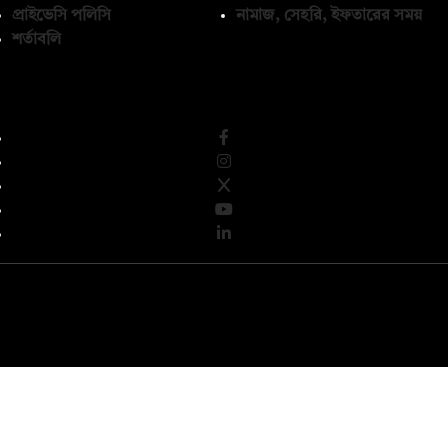
প্রাইভেসি পলিসি
নামাজ, সেহরি, ইফতারের সময়
শর্তাবলি
অনুসরণ করুন
© কপিরাইট 2026, দ্য ডেইলি ক্যাম্পাস লিমিটেড