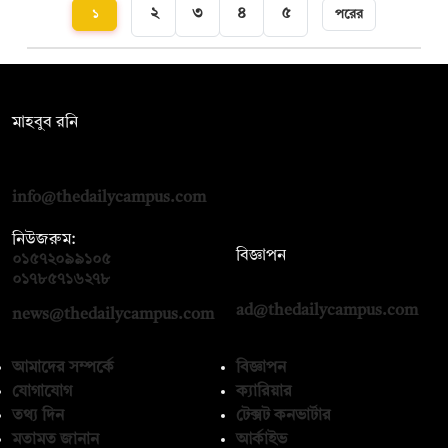
২
৩
৪
৫
১
পরের
সম্পাদক:
মাহবুব রনি
দ্য ডেইলি ক্যাম্পাস, দ্বিতীয় তলা, হাসান হোল্ডিংস, ৫২/১ নিউ ইস্কাটন
রোড, ঢাকা ১০০০
info@thedailycampus.com
নিউজরুম:
বিজ্ঞাপন
০১৫৭২০৯৯১০৫
,
০১৭১২১৩৬৫৯৩
০১৭৮৫৭১৬২৭৮
ad@thedailycampus.com
news@thedailycampus.com
আমাদের সম্পর্কে
বিজ্ঞাপন
যোগাযোগ
ক্যারিয়ার
তথ্য দিন
টেক্সট কনভার্টার
মতামত জানান
আর্কাইভ