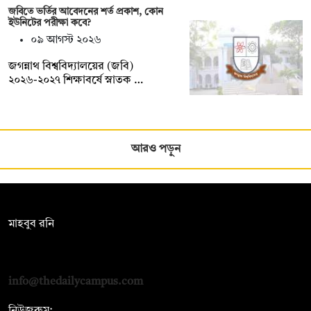
জবিতে ভর্তির আবেদনের শর্ত প্রকাশ, কোন
ইউনিটের পরীক্ষা কবে?
০৯ আগস্ট ২০২৬
জগন্নাথ বিশ্ববিদ্যালয়ের (জবি)
২০২৬-২০২৭ শিক্ষাবর্ষে স্নাতক …
আরও পড়ুন
সম্পাদক:
মাহবুব রনি
দ্য ডেইলি ক্যাম্পাস, দ্বিতীয় তলা, হাসান হোল্ডিংস, ৫২/১ নিউ ইস্কাটন
রোড, ঢাকা ১০০০
info@thedailycampus.com
নিউজরুম: