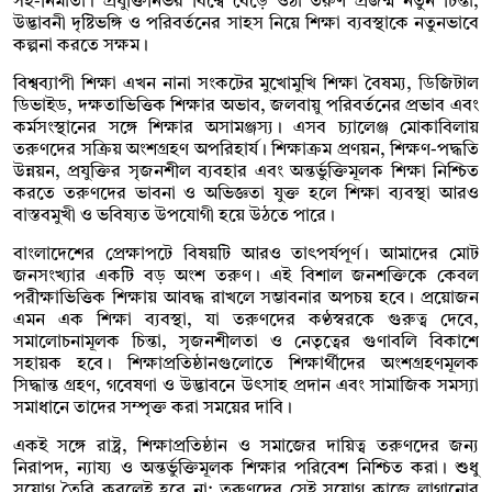
সহ-নির্মাতা। প্রযুক্তিনির্ভর বিশ্বে বেড়ে ওঠা তরুণ প্রজন্ম নতুন চিন্তা,
উদ্ভাবনী দৃষ্টিভঙ্গি ও পরিবর্তনের সাহস নিয়ে শিক্ষা ব্যবস্থাকে নতুনভাবে
কল্পনা করতে সক্ষম।
বিশ্বব্যাপী শিক্ষা এখন নানা সংকটের মুখোমুখি শিক্ষা বৈষম্য, ডিজিটাল
ডিভাইড, দক্ষতাভিত্তিক শিক্ষার অভাব, জলবায়ু পরিবর্তনের প্রভাব এবং
কর্মসংস্থানের সঙ্গে শিক্ষার অসামঞ্জস্য। এসব চ্যালেঞ্জ মোকাবিলায়
তরুণদের সক্রিয় অংশগ্রহণ অপরিহার্য। শিক্ষাক্রম প্রণয়ন, শিক্ষণ-পদ্ধতি
উন্নয়ন, প্রযুক্তির সৃজনশীল ব্যবহার এবং অন্তর্ভুক্তিমূলক শিক্ষা নিশ্চিত
করতে তরুণদের ভাবনা ও অভিজ্ঞতা যুক্ত হলে শিক্ষা ব্যবস্থা আরও
বাস্তবমুখী ও ভবিষ্যত উপযোগী হয়ে উঠতে পারে।
বাংলাদেশের প্রেক্ষাপটে বিষয়টি আরও তাৎপর্যপূর্ণ। আমাদের মোট
জনসংখ্যার একটি বড় অংশ তরুণ। এই বিশাল জনশক্তিকে কেবল
পরীক্ষাভিত্তিক শিক্ষায় আবদ্ধ রাখলে সম্ভাবনার অপচয় হবে। প্রয়োজন
এমন এক শিক্ষা ব্যবস্থা, যা তরুণদের কণ্ঠস্বরকে গুরুত্ব দেবে,
সমালোচনামূলক চিন্তা, সৃজনশীলতা ও নেতৃত্বের গুণাবলি বিকাশে
সহায়ক হবে। শিক্ষাপ্রতিষ্ঠানগুলোতে শিক্ষার্থীদের অংশগ্রহণমূলক
সিদ্ধান্ত গ্রহণ, গবেষণা ও উদ্ভাবনে উৎসাহ প্রদান এবং সামাজিক সমস্যা
সমাধানে তাদের সম্পৃক্ত করা সময়ের দাবি।
একই সঙ্গে রাষ্ট্র, শিক্ষাপ্রতিষ্ঠান ও সমাজের দায়িত্ব তরুণদের জন্য
নিরাপদ, ন্যায্য ও অন্তর্ভুক্তিমূলক শিক্ষার পরিবেশ নিশ্চিত করা। শুধু
সুযোগ তৈরি করলেই হবে না; তরুণদের সেই সুযোগ কাজে লাগানোর