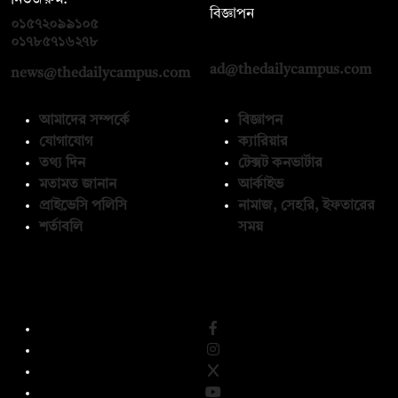
বিজ্ঞাপন
০১৫৭২০৯৯১০৫
,
০১৭১২১৩৬৫৯৩
০১৭৮৫৭১৬২৭৮
ad@thedailycampus.com
news@thedailycampus.com
আমাদের সম্পর্কে
বিজ্ঞাপন
যোগাযোগ
ক্যারিয়ার
তথ্য দিন
টেক্সট কনভার্টার
মতামত জানান
আর্কাইভ
প্রাইভেসি পলিসি
নামাজ, সেহরি, ইফতারের
শর্তাবলি
সময়
অনুসরণ করুন