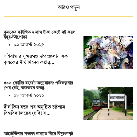
আরও পড়ুন
কৃষকের কষ্টার্জিত ২ লাখ টাকা কেটে নষ্ট করল
ইঁদুর-উইপোকা
০৯ আগস্ট ২০২৬
গাইবান্ধার সুন্দরগঞ্জ উপজেলায় এক
কৃষকের দীর্ঘ দিনের কষ্টার্…
৫০৩ কোটির বাজেট অনুমোদন: পরিকল্পনার
শেষ নেই, বাস্তবায়ন কতটু…
০৮ আগস্ট ২০২৬
দীর্ঘ তিন বছর পর অনুষ্ঠিত চট্টগ্রাম
বিশ্ববিদ্যালয়ের (চবি) স…
আর্জেন্টিনার পতাকা নামাতে গিয়ে বিদ্যুৎস্পৃষ্ট