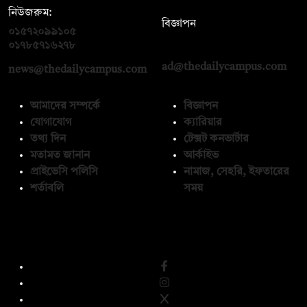
নিউজরুম:
বিজ্ঞাপন
০১৫৭২০৯৯১০৫
,
০১৭১২১৩৬৫৯৩
০১৭৮৫৭১৬২৭৮
ad@thedailycampus.com
news@thedailycampus.com
আমাদের সম্পর্কে
বিজ্ঞাপন
যোগাযোগ
ক্যারিয়ার
তথ্য দিন
টেক্সট কনভার্টার
মতামত জানান
আর্কাইভ
প্রাইভেসি পলিসি
নামাজ, সেহরি, ইফতারের
শর্তাবলি
সময়
অনুসরণ করুন