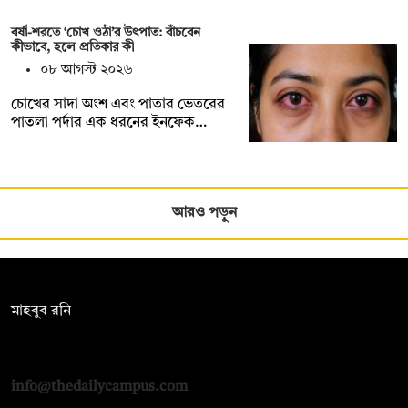
বর্ষা-শরতে ‘চোখ ওঠা’র উৎপাত: বাঁচবেন
কীভাবে, হলে প্রতিকার কী
০৮ আগস্ট ২০২৬
চোখের সাদা অংশ এবং পাতার ভেতরের
পাতলা পর্দার এক ধরনের ইনফেক…
আরও পড়ুন
সম্পাদক:
মাহবুব রনি
দ্য ডেইলি ক্যাম্পাস, দ্বিতীয় তলা, হাসান হোল্ডিংস, ৫২/১ নিউ ইস্কাটন
রোড, ঢাকা ১০০০
info@thedailycampus.com