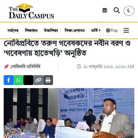
Eng
সর্বশেষ
শিক্ষাঙ্গন
উচ্চশিক্ষা
শিক্ষা প্রশাসন
ভর্তি পরীক্ষা
কর্মসংস্থান
নোবিপ্রবিতে তরুণ গবেষকদের নবীন বরণ ও
‘গবেষণায় হাতেখড়ি’ অনুষ্ঠিত
নোবিপ্রবি প্রতিনিধি
২১ জানুয়ারি ২০২৬, ১২:২০ AM