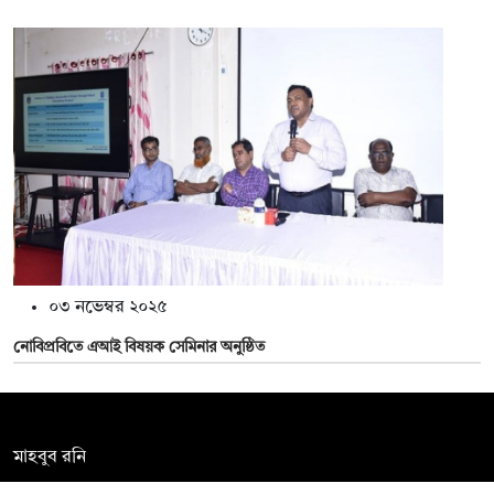
০৩ নভেম্বর ২০২৫
নোবিপ্রবিতে এআই বিষয়ক সেমিনার অনুষ্ঠিত
সম্পাদক:
মাহবুব রনি
দ্য ডেইলি ক্যাম্পাস, দ্বিতীয় তলা, হাসান হোল্ডিংস, ৫২/১ নিউ ইস্কাটন