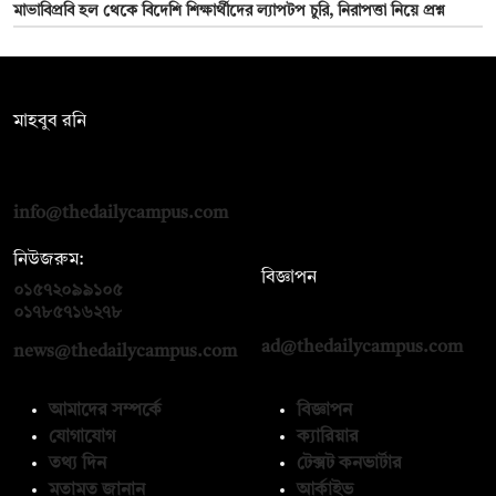
মাভাবিপ্রবি হল থেকে বিদেশি শিক্ষার্থীদের ল্যাপটপ চুরি, নিরাপত্তা নিয়ে প্রশ্ন
সম্পাদক:
মাহবুব রনি
দ্য ডেইলি ক্যাম্পাস, দ্বিতীয় তলা, হাসান হোল্ডিংস, ৫২/১ নিউ ইস্কাটন
রোড, ঢাকা ১০০০
info@thedailycampus.com
নিউজরুম:
বিজ্ঞাপন
০১৫৭২০৯৯১০৫
,
০১৭১২১৩৬৫৯৩
০১৭৮৫৭১৬২৭৮
ad@thedailycampus.com
news@thedailycampus.com
আমাদের সম্পর্কে
বিজ্ঞাপন
যোগাযোগ
ক্যারিয়ার
তথ্য দিন
টেক্সট কনভার্টার
মতামত জানান
আর্কাইভ