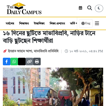
Eng
সর্বশেষ
শিক্ষাঙ্গন
উচ্চশিক্ষা
শিক্ষা প্রশাসন
ভর্তি পরীক্ষা
কর্মসংস্থান
১৬ দিনের ছুটিতে মাভাবিপ্রবি, নাড়ির টানে
বাড়ি ছুটছেন শিক্ষার্থীরা
ইসরাত জাহান আশা
,
মাভাবিপ্রবি প্রতিনিধি
১০ মার্চ ২০২৬, ০৪:৪২ PM