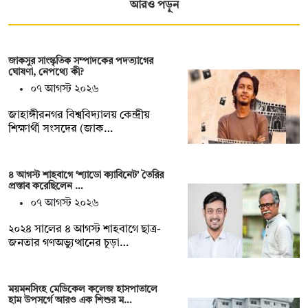
আরও পড়ুন
জাকসুর সাংস্কৃতিক সম্পাদকের পদত্যাগের
ঘোষণা, নেপথ্যে কী?
০৭ আগস্ট ২০২৬
জাহাঙ্গীরনগর বিশ্ববিদ্যালয় কেন্দ্রীয়
শিক্ষার্থী সংসদের (জাক…
৪ আগস্ট শাহবাগে ‘শ্যাডো ক্যাবিনেট’ তৈরির
প্রস্তাব করেছিলেন …
০৭ আগস্ট ২০২৬
২০২৪ সালের ৪ আগস্ট শাহবাগে ছাত্র-
জনতার গণঅভ্যুত্থানের চূড়া…
ময়মনসিংহ মেডিকেল কলেজ হাসপাতালে
হাম উপসর্গে আরও এক শিশুর ম…