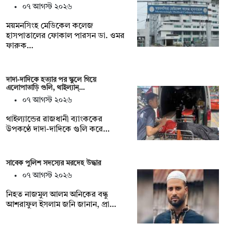
০৭ আগস্ট ২০২৬
ময়মনসিংহ মেডিকেল কলেজ
হাসপাতালের ফোকাল পারসন ডা. ওমর
ফারুক…
দাদা-দাদিকে হত্যার পর স্কুলে গিয়ে
এলোপাতাড়ি গুলি, থাইল্যান্…
০৭ আগস্ট ২০২৬
থাইল্যান্ডের রাজধানী ব্যাংককের
উপকণ্ঠে দাদা-দাদিকে গুলি করে…
সাবেক পুলিশ সদস্যের মরদেহ উদ্ধার
০৭ আগস্ট ২০২৬
‎নিহত নাজমুল আলম অনিকের বন্ধু
আশরাফুল ইসলাম জনি জানান, প্রা…