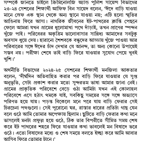
সম্পর্কে জানতে চাইলে ক্রিমিনোলজি অ্যান্ড পুলিশ সায়েন্স বিভাগের
২৩-২৪ সেশনের শিক্ষার্থী আফিফ বিন সায়েদ বলেন, ‘ঈদে বাড়ি যাওয়া
মানে স্রেফ এক স্থান থেকে অন্য স্থানে যাওয়া নয়; এটি হলো স্মৃতির
আঙিনায় ফিরে আসা। নাগরিক জীবনের ইট-পাথরের ক্লান্তি পেছনে
ফেলে আমরা যখন গ্রামের ধুলোমাখা পথে দাঁড়াই, তখন প্রাণের স্পন্দন
খুঁজে পাই। পরিবেরর অকৃত্রিম ভালোবাসার সান্নিধ্য আমাদের সবটুকু
অবসাদ ধুয়ে দেয়। হারানো শৈশবকে বন্ধুদের আড্ডায় খুঁজে পাওয়া আর
পরিবারের সঙ্গে ঈদের চাঁদ দেখার যে আনন্দ, তা অন্য কোনো উপায়েই
সম্ভব নয়। পরীক্ষা শেষে তাই বাড়ি ফিরে যাওয়ার সুযোগ পেয়ে খুবই
খুশি।’
অর্থনীতি বিভাগের ২০২৪-২৫ সেশনের শিক্ষার্থী মনজিলা আকতার
বলেন, ‘দীর্ঘদিন অতিবাহিত করার পর বাড়ি ফিরে যাওয়ার যে সুপ্ত
অনুভূতি, সেটা প্রকাশ করার মতো সুন্দরতম ভাষা আমার জানা নেই।
গ্ৰামের প্রাকৃতিক পরিবেশে বেড়ে ওঠা আমিটা যখন এই কোলাহল
পরিবেশে এসে হঠাৎ থমকে যাই, সবকিছু সময়ের সঙ্গে সঙ্গে অভ্যাসে
পরিণত হয়ে যায়। পড়ন্ত বিকেলে মনে পরে যায় বাড়ি ফেরার সেই
চিরচেনা পথগুলো। সেই পুরোনো ঘর, রাস্তার ধারের প্রতিটা গাছ যেন
বলে ওঠে আমি তোমার অপেক্ষায় ছিলাম। ছুটিতে বাড়ি ফেরার কথা মনে
ভাসলেই মনটা প্রফুল্ল হয়ে ওঠে, ঠিক তার বিপরীতে সীমিত সময় শেষ
করে ইট পাথরের শহরে ফিরে যাওয়ার কথা ভাবলেই মন বিষাদে ভরে
ওঠে। এতো বিষাদের মধ্যে ও শেষ সময়ে বলতে ইচ্ছা করে আমি আবার
আসিব ফিরে তোমার টানে।’