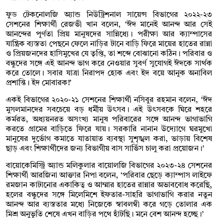
ফুড টেকনোলজি অ্যান্ড নিউট্রিশনাল সায়েন্স বিভাগের ২০২২-২৩
সেশনের শিক্ষার্থী রেজভী খান বলেন, ‘ঈদ মানেই আনন্দ আর সেই
আনন্দের পূর্ণতা প্রিয় মানুষদের সান্নিধ্যে। পরীক্ষা আর ক্যাম্পাসের
যান্ত্রিক ব্যস্ততা পেছনে ফেলে নাড়ির টানে বাড়ি ফিরে মায়ের হাতের রান্না
ও প্রিয়জনদের হাসিমুখের যে তৃপ্তি, তা শব্দে বোঝানো কঠিন। পরিবার ও
বন্ধুদের সঙ্গে এই আনন্দ ভাগ করে নেওয়ার সুবর্ণ সুযোগই ঈদকে সার্থক
করে তোলে। সবার যাত্রা নিরাপদ হোক এবং ইদ বয়ে আনুক অনাবিল
প্রশান্তি। ইদ মোবারক!’
একই বিভাগের ২০২০-২১ সেশনের শিক্ষার্থী নসিবুর রহমান বলেন, ‘ঈদ
মুসলমানদের সবচেয়ে বড় ধর্মীয় উৎসব। এই উৎসবকে ঘিরে শহরে
কর্মরত, অধ্যয়নরত অসংখ্য মানুষ পরিবারের সঙ্গে আনন্দ ভাগাভাগি
করতে গ্রামের বাড়িতে ফিরে যায়। সরকারি নানান উদ্যোগে ঘরমুখো
মানুষের দুর্ভোগ কমাতে যাতায়াত ব্যবস্থা সুশৃঙ্খল করা, ভাড়ায় বিশেষ
ছাড় এবং শিক্ষার্থীদের জন্য বিভাগীয় বাস সার্ভিস চালু করা প্রয়োজন।’
বায়োকেমিস্ট্রি অ্যান্ড মলিকুলার বায়োলজি বিভাগের ২০২৩-২৪ সেশনের
শিক্ষার্থী আরজিনা আক্তার নিপা বলেন, ‘পরিবার ছেড়ে ক্যাম্পাস লাইফে
রমজান কাটানোর একাকিত্ব ও আম্মার হাতের রান্নার অভাববোধ করেছি,
হলের বন্ধুদের সঙ্গে মিলেমিশে ইফতার-সাহরি ভাগাভাগি করার নতুন
আনন্দ আর ব্যস্ততার মধ্যে নিজেকে স্বাবলম্বী করে গড়ে তোলার এক
মিশ্র অনুভূতি শেষে এখন বাড়ির পথে হাঁটছি। মনে বেশ আনন্দ হচ্ছে।’