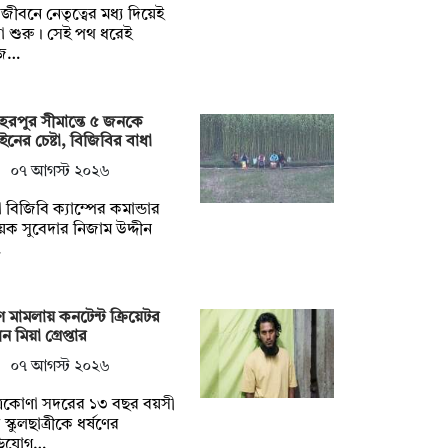
ুলজীবনে নেতৃত্বের মধ্য দিয়েই
্রা শুরু। সেই পথ ধরেই
জ…
েরপুর সীমান্তে ৫ জনকে
ইনের চেষ্টা, বিজিবির বাধা
০৭ আগস্ট ২০২৬
 বিজিবি ক্যাম্পের কমান্ডার
়েক সুবেদার নিজাম উদ্দীন
…
ষণ মামলায় কনটেন্ট ক্রিয়েটর
ন মিয়া গ্রেপ্তার
০৭ আগস্ট ২০২৬
্রকোণা সদরের ১৩ বছর বয়সী
স্কুলছাত্রীকে ধর্ষণের
িযোগ…