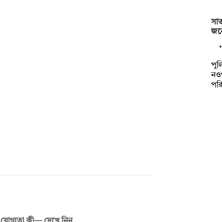
সা
জনে
পুল
নও
পর
 যোগ্যতা কী— দেখে নিন