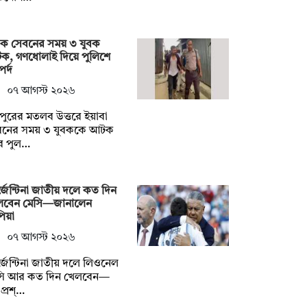
দক সেবনের সময় ৩ যুবক
ক, গণধোলাই দিয়ে পুলিশে
র্দ
০৭ আগস্ট ২০২৬
দপুরের মতলব উত্তরে ইয়াবা
বনের সময় ৩ যুবককে আটক
ে পুল…
জেন্টিনা জাতীয় দলে কত দিন
লবেন মেসি—জানালেন
িয়া
০৭ আগস্ট ২০২৬
জেন্টিনা জাতীয় দলে লিওনেল
সি আর কত দিন খেলবেন—
প্রশ্…