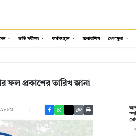
শাসন
ভর্তি পরীক্ষা
কর্মসংস্থান
স্কলারশিপ
খেলাধুলা
্ষার ফল প্রকাশের তারিখ জানা
আন্
০২:১৮ PM
স্প
ঘো