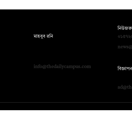
সম্পাদক:
নিউজরু
মাহবুব রনি
০১৫৭২
দ্য ডেইলি ক্যাম্পাস, দ্বিতীয় তলা, হাসান
news@
হোল্ডিংস, ৫২/১ নিউ ইস্কাটন রোড, ঢাকা
১০০০
info@thedailycampus.com
বিজ্ঞাপ
০১৭১২
ad@th