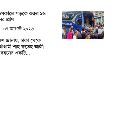
তসকালে সড়কে ঝরল ১৬
র প্রাণ
০৭ আগস্ট ২০২৬
িশ জানায়, ঢাকা থেকে
গাঁগামী শাহ ফতেহ আলী
িবহনের একটি…