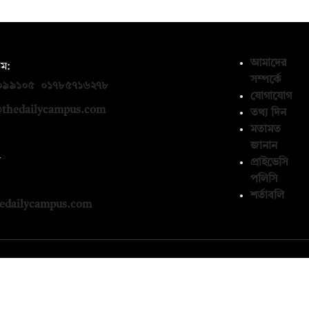
আমাদের
ম:
সম্পর্কে
০৯৯১০৫
,
০১৭৮৫৭১৬২৭৮
যোগাযোগ
thedailycampus.com
তথ্য দিন
মতামত
জানান
ন
প্রাইভেসি
পলিসি
১৩৬৫৯৩
শর্তাবলি
edailycampus.com
© কপিরাইট 2026, দ্য ডেইলি ক্যাম্পাস লিমিটেড