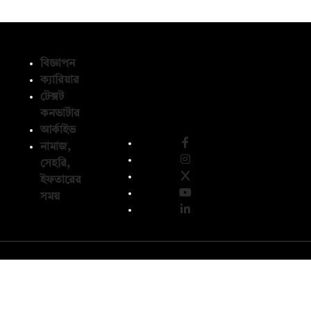
বিজ্ঞাপন
ক্যারিয়ার
টেক্সট
অনুসরণ করুন
কনভার্টার
আর্কাইভ
নামাজ,
সেহরি,
ইফতারের
সময়