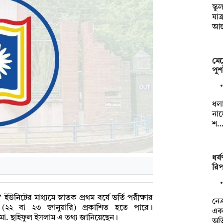
স্ক
যাত
আ
মেহ
পুশ
ধলা
নায
শ
ধর্
রিপ
 ইউনিটের মাধ্যমে স্নাতক প্রথম বর্ষে ভর্তি পরীক্ষার
নেত
(২২ বা ২৩ জানুয়ারি) প্রকাশিত হতে পারে।
এক 
 মো. ছাইফুল ইসলাম এ তথ্য জানিয়েছেন।
অভ