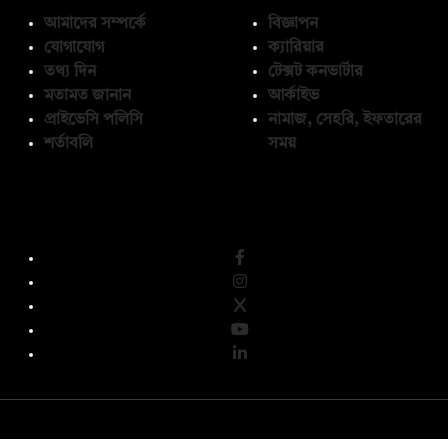
আমাদের সম্পর্কে
বিজ্ঞাপন
যোগাযোগ
ক্যারিয়ার
তথ্য দিন
টেক্সট কনভার্টার
মতামত জানান
আর্কাইভ
প্রাইভেসি পলিসি
নামাজ, সেহরি, ইফতারের
শর্তাবলি
সময়
অনুসরণ করুন
© কপিরাইট 2026, দ্য ডেইলি ক্যাম্পাস লিমিটেড