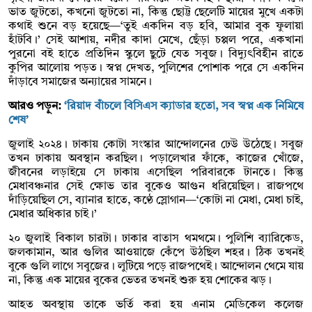
ভাত জুটতো, কখনো জুটতো না, কিন্তু ছোট্ট ছেলেটি মায়ের মুখে একটা
কথাই শুনে বড় হয়েছে—‘তুই একদিন বড় হবি, আমার বুক ফুলায়া
হাঁটবি।’ সেই আশায়, নদীর কাদা মেখে, ছেঁড়া চপ্পল পরে, একখানা
পুরনো বই হাতে প্রতিদিন স্কুলে ছুটে যেত সবুজ। বিদ্যুৎবিহীন রাতে
কুপির আলোয় পড়ত। স্বপ্ন দেখত, পুলিশের পোশাক পরে সে একদিন
দাঁড়াবে সমাজের অন্যায়ের সামনে।
আরও পড়ুন:
‘রিয়াদ বাঁচলে বিসিএস ক্যাডার হতো, সব স্বপ্ন এক নিমিষে
শেষ’
জুলাই ২০২৪। ঢাকায় কোটা সংস্কার আন্দোলনের ঢেউ উঠেছে। সবুজ
তখন ঢাকায় অবস্থান করছিল। পড়ালেখার ফাঁকে, কাজের খোঁজে,
জীবনের লড়াইয়ে সে ঢাকায় এসেছিল পরিবারকে টানতে। কিন্তু
মেধাবঞ্চনার সেই ক্ষোভ তার বুকেও আগুন ধরিয়েছিল। রাজপথে
দাঁড়িয়েছিল সে, ব্যানার হাতে, কণ্ঠে স্লোগান—‘কোটা না মেধা, মেধা চাই,
মেধার অধিকার চাই।’
২০ জুলাই বিকাল চারটা। ঢাকার বাতাস থমথমে। পুলিশি ব্যারিকেড,
জলকামান, আর গুলির আওয়াজে কেঁপে উঠছিল শহর। ঠিক তখনই
বুকে গুলি লাগে সবুজের। লুটিয়ে পড়ে রাজপথেই। আন্দোলন থেমে যায়
না, কিন্তু এক মায়ের বুকের ভেতর তখনই শুরু হয় শোকের ঝড়।
আহত অবস্থায় তাকে ভর্তি করা হয় এনাম মেডিকেল কলেজ