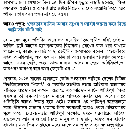
হাসপাতালে। সেখানে টানা ১৫ দিন জীবন-মৃত্যুর লড়াই চলেছে। কিন্তু
শেষরক্ষা হয়নি। ৫ আগস্ট রাত ৯টায় নিভে যায় সেই সংগ্রামী কিশোরের
জীবন। তার বয়স তখন মাত্র ১৮ বছর।
আরও পড়ুন:
‘স্বৈরাচার হাসিনা আমার সুখের সংসারটা তছনছ করে দিছে
—আমি তার ফাঁসি চাই’
যে মায়ের মুখে প্রতিদিন শুনে বড় হয়েছিল ‘তুই পুলিশ হবি’, সেই মা
জরিনা ছুটে আসেন হাসপাতালের বিছানায়। চোখের জল ধরে রাখতে
পারেন না, কান্নারত কন্ঠে মা দ্য ডেইলি ক্যাম্পাসকে বলেন—‘ছেলেটারে
বইলা আনছিলাম, আর এক মাস চালায়া আয়। হুনলাম হাসপাতালে পড়ে
আছে। যখন গেছি, তহন ডাক্তার কয়, আপনার ছেলে আইসিইউতে।
তারপর? তারপর আর জ্ঞান ফেরেনি ওর…’
প্রসঙ্গত, ২০২৪ সালের জুলাইয়ে কোটা সংস্কারের দাবিতে দেশের বিভিন্ন
বিশ্ববিদ্যালয়ের শিক্ষার্থী ও চাকরিপ্রত্যাশীরা ন্যায্য অধিকার আদায়ের
দাবিতে আন্দোলনে নামেন। শুরুতে এই আন্দোলন ছিল শান্তিপূর্ণ, কিন্তু
সরকার তা দমন-পীড়নের মাধ্যমে প্রতিহত করার চেষ্টা করে। এতে
পরিস্থিতি আরও উত্তপ্ত হয়ে ওঠে। সরকার এই শান্তিপূর্ণ আন্দোলনে
দমন-পীড়নের মাধ্যমে থামাতে গিয়ে সরকারই আরও প্রবল প্রতিরোধের
মুখে পড়ে। ছাত্র-জনতার শান্তিপূর্ণ বিক্ষোভ দমনে সরকারের সহিংস
হস্তক্ষেপে প্রায় হাজারো নিরস্ত্র মানুষ প্রাণ হারান, আহত হন হাজার
হাজার। মাত্র তিন সপ্তাহের মধ্যে আন্দোলন পরিণত হয় গণঅভ্যুত্থানে।