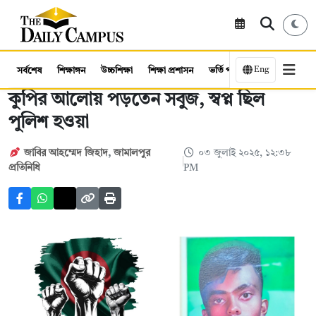
Eng
সর্বশেষ
শিক্ষাঙ্গন
উচ্চশিক্ষা
শিক্ষা প্রশাসন
ভর্তি পরীক্ষা
কর্মসংস্থান
কুপির আলোয় পড়তেন সবুজ, স্বপ্ন ছিল
পুলিশ হওয়া
জাবির আহম্মেদ জিহাদ
,
জামালপুর
০৩ জুলাই ২০২৫, ১২:৩৮
প্রতিনিধি
PM