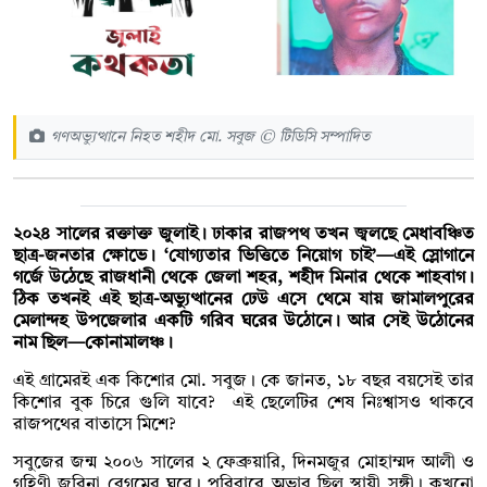
গণঅভ্যুত্থানে নিহত শহীদ মো. সবুজ © টিডিসি সম্পাদিত
২০২৪ সালের রক্তাক্ত জুলাই। ঢাকার রাজপথ তখন জ্বলছে মেধাবঞ্চিত
ছাত্র-জনতার ক্ষোভে। ‘যোগ্যতার ভিত্তিতে নিয়োগ চাই’—এই স্লোগানে
গর্জে উঠেছে রাজধানী থেকে জেলা শহর, শহীদ মিনার থেকে শাহবাগ।
ঠিক তখনই এই ছাত্র-অভ্যুত্থানের ঢেউ এসে থেমে যায় জামালপুরের
মেলান্দহ উপজেলার একটি গরিব ঘরের উঠোনে। আর সেই উঠোনের
নাম ছিল—কোনামালঞ্চ।
এই গ্রামেরই এক কিশোর মো. সবুজ। কে জানত, ১৮ বছর বয়সেই তার
কিশোর বুক চিরে গুলি যাবে? এই ছেলেটির শেষ নিঃশ্বাসও থাকবে
রাজপথের বাতাসে মিশে?
সবুজের জন্ম ২০০৬ সালের ২ ফেব্রুয়ারি, দিনমজুর মোহাম্মদ আলী ও
গৃহিণী জরিনা বেগমের ঘরে। পরিবারে অভাব ছিল স্থায়ী সঙ্গী। কখনো