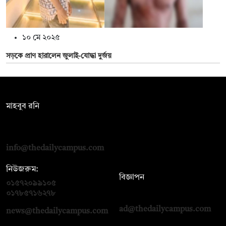
১০ মে ২০২৫
সড়কে প্রাণ হারালেন জুলাই-যোদ্ধা দুর্জয়
সম্পাদক:
মাহবুব রনি
দ্য ডেইলি ক্যাম্পাস, দ্বিতীয় তলা, হাসান হোল্ডিংস, ৫২/১ নিউ ইস্কাটন
রোড, ঢাকা ১০০০
info@thedailycampus.com
নিউজরুম:
বিজ্ঞাপন
০১৫৭২০৯৯১০৫
,
০১৭১২১৩৬৫৯৩
০১৭৮৫৭১৬২৭৮
ad@thedailycampus.com
news@thedailycampus.com