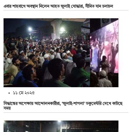
এবার শাহবাগে অবস্থান নিলেন আহত জুলাই যোদ্ধারা, সীমিত যান চলাচল
১১ মে ২০২৫
সিদ্ধান্তের অপেক্ষায় আন্দোলনকারীরা, ‘জুলাই-শাপলা’ ডকুমেন্টরি দেখে কাটছে
সময়