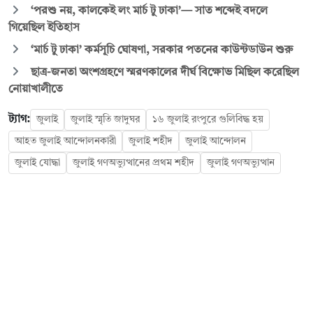
‘পরশু নয়, কালকেই লং মার্চ টু ঢাকা’— সাত শব্দেই বদলে
গিয়েছিল ইতিহাস
‘মার্চ টু ঢাকা’ কর্মসূচি ঘোষণা, সরকার পতনের কাউন্টডাউন শুরু
ছাত্র-জনতা অংশগ্রহণে স্মরণকালের দীর্ঘ বিক্ষোভ মিছিল করেছিল
নোয়াখালীতে
ট্যাগ:
জুলাই
জুলাই স্মৃতি জাদুঘর
১৬ জুলাই রংপুরে গুলিবিদ্ধ হয়
আহত জুলাই আন্দোলনকারী
জুলাই শহীদ
জুলাই আন্দোলন
জুলাই যোদ্ধা
জুলাই গণঅভ্যুত্থানের প্রথম শহীদ
জুলাই গণঅভ্যুত্থান