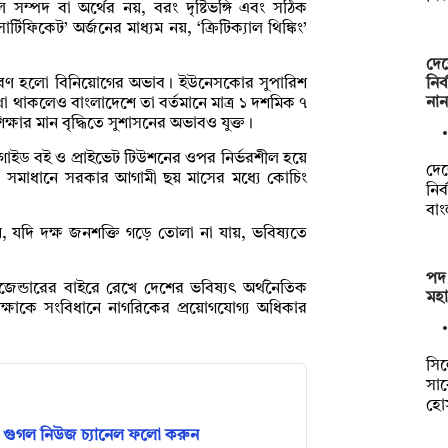
ম্পদ বা অর্থের নয়, বরং দৃষ্টিভঙ্গি এবং সঠিক
্টিফিকেট’ অর্জনের মাধ্যম নয়, ‘ক্রিটিক্যাল থিঙ্কিং’
দেশ
নির
 কারণ হলো বিনিয়োগের অভাব। ইউনেসকোর সুপারিশ
না
া থাকলেও বাংলাদেশে তা বর্তমানে মাত্র ১ দশমিক ৭
িক্ষার মান বৃদ্ধিতে সুশাসনের অভাবও যুক্ত।
দিন গাইড বই ও প্রাইভেট টিউশনের ওপর নির্ভরশীল হয়ে
দেশ
া সমাধানে সরকার আগামী ছয় মাসের মধ্যে কোচিং
নির
বা
 যদি দক্ষ জনশক্তি গড়ে তোলা না যায়, ভবিষ্যতে
পদ
েন্ডারের বাইরে রেখে দেশের ভবিষ্যৎ অর্থনৈতিক
মহ
িক্ষাকে সংবিধানে নাগরিকের প্রয়োগযোগ্য অধিকার
সি
সা
হো
গুগল নিউজ চ্যানেল ফলো করুন