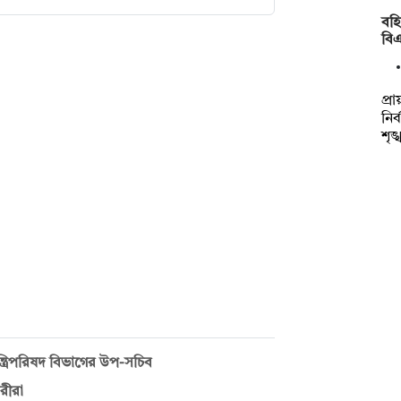
বহি
বি
প্র
নির
শৃঙ
ত্রিপরিষদ বিভাগের উপ-সচিব
রীরা