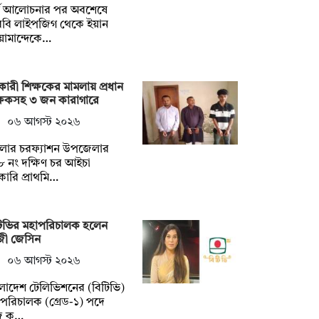
র্ঘ আলোচনার পর অবশেষে
বি লাইপজিগ থেকে ইয়ান
োমান্দেকে…
ারী শিক্ষকের মামলায় প্রধান
্ষকসহ ৩ জন কারাগারে
০৬ আগস্ট ২০২৬
লার চরফ্যাশন উপজেলার
 নং দক্ষিণ চর আইচা
ারি প্রাথমি…
টিভির মহাপরিচালক হলেন
জী জেসিন
০৬ আগস্ট ২০২৬
লাদেশ টেলিভিশনের (বিটিভি)
পরিচালক (গ্রেড-১) পদে
জ ক…