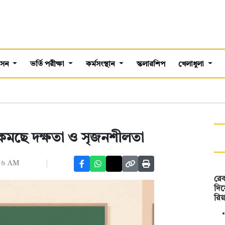
শাসন
ভর্তি পরীক্ষা
কর্মসংস্থান
স্কলারশিপ
খেলাধুলা
কমছে দক্ষতা ও সৃজনশীলতা
০:৪৬ AM
রেক
দিয়
রিয়