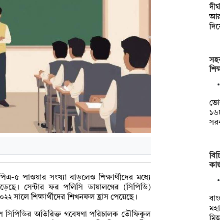
দী
আর
দিয়
সহক
শিক
ভো
১৬৮
সরক
বি
কা
িএ-৫ পাওয়ার সংখ্যা বাড়লেও শিক্ষার্থীদের মধ্যে
ড়েছে। সেন্টার ফর পলিসি ডায়ালগের (সিপিডি)
২২ সালে শিক্ষার্থীদের শিখনফল হ্রাস পেয়েছে।
বাং
মহা
ে সিপিডির অতিরিক্ত গবেষণা পরিচালক তৌফিকুল
মি