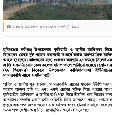
হবিগঞ্জে জমি নিয়ে বিরোধ থেকে সংঘর্ষ © টিডিসি
হবিগঞ্জের নবীগঞ্জ উপজেলায় কৃষিজমি ও স্থানীয় আধিপত্য নিয়ে
বিরোধের জেরে দুই পক্ষের রক্তক্ষয়ী সংঘর্ষে অন্তত অর্ধশতাধিক ব্যক্তি
আহত হয়েছেন। আহতদের মধ্যে গুরুতর অবস্থায় ২০ জনকে সিলেট এম
এ জি ওসমানী মেডিকেল কলেজ হাসপাতালে পাঠানো হয়েছে। সোমবার
(২২ ডিসেম্বর) বিকেলে উপজেলার কালিয়ারভাঙ্গা ইউনিয়নের
মান্দারকান্দি গ্রামে এ ঘটনা ঘটে।
‎পুলিশ ও স্থানীয় সূত্র জানায়, মান্দারকান্দি গ্রামের সাবেক ইউপি সদস্য
মরহুম আব্দুল হাই গং এবং একই গ্রামের মুহিত মিয়া গংয়ের মধ্যে
কৃষিজমির মালিকানা ও স্থানীয় আধিপত্য নিয়ে দীর্ঘদিন ধরে বিরোধ চলে
আসছিল। সম্প্রতি একটি জমি রেজিস্ট্রি নিয়ে উত্তেজনা বাড়ে। সোমবার
দুপুরে এক পক্ষ অপর পক্ষের এক ব্যক্তির ওপর হামলা চালালে বিকেলে
উভয় পক্ষ দেশীয় অস্ত্র নিয়ে মুখোমুখি সংঘর্ষে জড়িয়ে পড়ে।