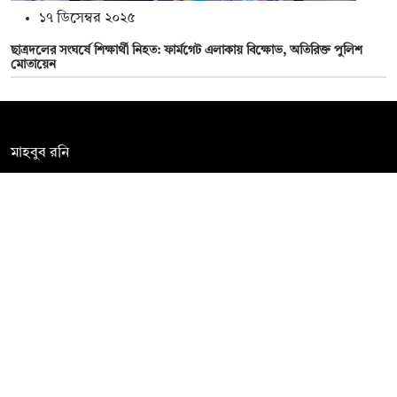
১৭ ডিসেম্বর ২০২৫
ছাত্রদলের সংঘর্ষে শিক্ষার্থী নিহত: ফার্মগেট এলাকায় বিক্ষোভ, অতিরিক্ত পুলিশ
মোতায়েন
সম্পাদক:
মাহবুব রনি
দ্য ডেইলি ক্যাম্পাস, দ্বিতীয় তলা, হাসান হোল্ডিংস, ৫২/১ নিউ ইস্কাটন
রোড, ঢাকা ১০০০
info@thedailycampus.com
নিউজরুম:
বিজ্ঞাপন
০১৫৭২০৯৯১০৫
,
০১৭১২১৩৬৫৯৩
০১৭৮৫৭১৬২৭৮
ad@thedailycampus.com
news@thedailycampus.com
আমাদের সম্পর্কে
বিজ্ঞাপন