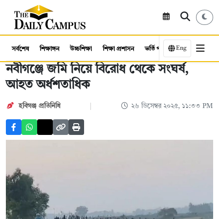
Eng
সর্বশেষ
শিক্ষাঙ্গন
উচ্চশিক্ষা
শিক্ষা প্রশাসন
ভর্তি পরীক্ষা
কর্মসংস্থান
‎নবীগঞ্জে জমি নিয়ে বিরোধ থেকে সংঘর্ষ,
আহত অর্ধশতাধিক
‎ হবিগঞ্জ প্রতিনিধি
২৬ ডিসেম্বর ২০২৫, ১১:৩৩ PM