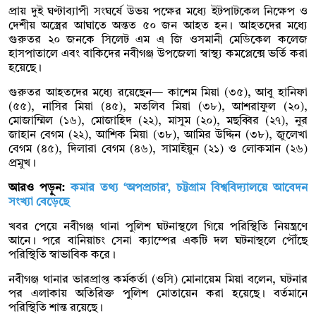
‎প্রায় দুই ঘণ্টাব্যাপী সংঘর্ষে উভয় পক্ষের মধ্যে ইটপাটকেল নিক্ষেপ ও
দেশীয় অস্ত্রের আঘাতে অন্তত ৫০ জন আহত হন। আহতদের মধ্যে
গুরুতর ২০ জনকে সিলেট এম এ জি ওসমানী মেডিকেল কলেজ
হাসপাতালে এবং বাকিদের নবীগঞ্জ উপজেলা স্বাস্থ্য কমপ্লেক্সে ভর্তি করা
হয়েছে।
‎গুরুতর আহতদের মধ্যে রয়েছেন— কাশেম মিয়া (৩৫), আবু হানিফা
(৫৫), নাসির মিয়া (৪৫), মতলিব মিয়া (৩৮), আশরাফুল (২০),
মোজাম্মিল (১৬), মোজাহিদ (২২), মাসুম (২০), মছব্বির (২৭), নুর
জাহান বেগম (২২), আশিক মিয়া (৩৮), আমির উদ্দিন (৩৮), জুলেখা
বেগম (৪৫), দিলারা বেগম (৪৬), সামাইয়ুন (২১) ও লোকমান (২৬)
প্রমুখ।
আরও পড়ুন:
কমার তথ্য ‘অপপ্রচার’, চট্টগ্রাম বিশ্ববিদ্যালয়ে আবেদন
সংখ্যা বেড়েছে
‎খবর পেয়ে নবীগঞ্জ থানা পুলিশ ঘটনাস্থলে গিয়ে পরিস্থিতি নিয়ন্ত্রণে
আনে। পরে বানিয়াচং সেনা ক্যাম্পের একটি দল ঘটনাস্থলে পৌঁছে
পরিস্থিতি স্বাভাবিক করে।
‎নবীগঞ্জ থানার ভারপ্রাপ্ত কর্মকর্তা (ওসি) মোনায়েম মিয়া বলেন, ঘটনার
পর এলাকায় অতিরিক্ত পুলিশ মোতায়েন করা হয়েছে। বর্তমানে
পরিস্থিতি শান্ত রয়েছে।