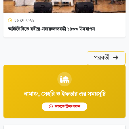
১৯ মে ২০২৬
আইইউবিতে রবীন্দ্র-নজরুলজয়ন্তী ১৪৩৩ উদযাপন
পরবর্তী
নামাজ, সেহরি ও ইফতার এর সময়সূচি
জানতে ক্লিক করুন