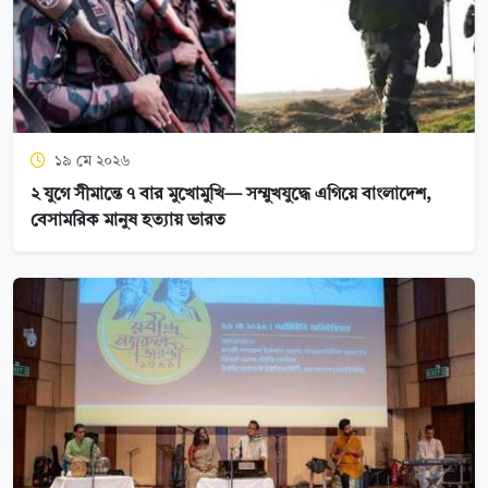
১৯ মে ২০২৬
২ যুগে সীমান্তে ৭ বার মুখোমুখি— সম্মুখযুদ্ধে এগিয়ে বাংলাদেশ,
বেসামরিক মানুষ হত্যায় ভারত