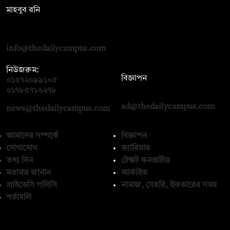
মাহবুব রনি
দ্য ডেইলি ক্যাম্পাস, দ্বিতীয় তলা, হাসান হোল্ডিংস, ৫২/১ নিউ ইস্কাটন
রোড, ঢাকা ১০০০
info@thedailycampus.com
নিউজরুম:
বিজ্ঞাপন
০১৫৭২০৯৯১০৫
,
০১৭১২১৩৬৫৯৩
০১৭৮৫৭১৬২৭৮
ad@thedailycampus.com
news@thedailycampus.com
আমাদের সম্পর্কে
বিজ্ঞাপন
যোগাযোগ
ক্যারিয়ার
তথ্য দিন
টেক্সট কনভার্টার
মতামত জানান
আর্কাইভ
প্রাইভেসি পলিসি
নামাজ, সেহরি, ইফতারের সময়
শর্তাবলি
অনুসরণ করুন