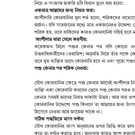
নিচে এ-সংক্রান্ত জরুরি ৪টি বিধান তুলে ধরা হলো:
একমাত্র আল্লাহর জন্য নিয়ত করা:
অংশীদারি কোরবানির মূল শর্ত হলো, শরিকদের প্রত্যেকের 
অর্জন। যদি সাতজনের মধ্যে মাত্র একজনেরও উদ্দেশ্
শরিক হয়, তবে বাকিদের কারও কোরবানিই সহিহ্ হবে ন
অংশীদার মারা গেলে করণীয়:
কয়েকজন মিলে পশুর কেনার পর যদি কোনো একজন অ
উত্তরাধিকারীদের (ওয়ারিশ) অনুমতি নিয়ে তাঁর পক্ষে কো
তবে মৃত ব্যক্তির ভাগে কোরবানি হবে না এবং পুরো পশ
পশু কেনার পর শরিক নেওয়া:
যৌথ কোরবানির ক্ষেত্রে পশু কেনার আগেই অংশীদার নির
ব্যক্তি একা কোরবানি করবেন ভেবে পশু কেনার পরও 
কেনার সময়ই ভাগের নিয়ত থাকাটা উত্তম। আর যার ওপর
কোরবানির উদ্দেশ্যে পশু কিনলে তা আল্লাহর জন্য উৎস
হিসেবে নেওয়া আর জায়েজ থাকে না।
সঠিক পদ্ধতিতে মাংস বণ্টন:
যৌথ কোরবানির মাংস অনুমানের ওপর ভিত্তি করে ভা
করে তা বণ্টন করতে হবে। অন্যথায় কারও অংশ কমবে