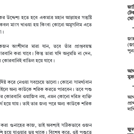
জাব
টেক
উদ্দেশ্য হতে হবে একমাত্র মহান আল্লাহর সন্তুষ্টি
ঘো
য কেবল মাংস খাওয়া হয় কিংবা কোনো অমুসলিম এতে
া।
‎‎জ
(জা
ংশীদার মারা যান, তবে তাঁর প্রাপ্তবয়স্ক
পু
রবানি করা যাবে। কিন্তু তারা যদি অনুমতি না দেন,
ুর কোরবানিই বাতিল হয়ে যাবে।
আগা
মুদ
্দিষ্ট করে নেওয়া সবচেয়ে ভালো। কোনো সামর্থ্যবান
চাইলে অন্য কাউকে শরিক করতে পারবেন। তবে পশু
 কোরবানি ওয়াজিব নয়, এমন কোনো দরিদ্র ব্যক্তি
আগা
প্র
র্গ হয়ে যায়। তাই তার জন্য পরে অন্য কাউকে শরিক
দা
গ করা গুনাহের কাজ, তাই অবশ্যই সঠিকভাবে ওজন
জুলা
শি হয়ে যাওয়ার ভয় থাকে। বিশেষ করে, ওই পশুতে