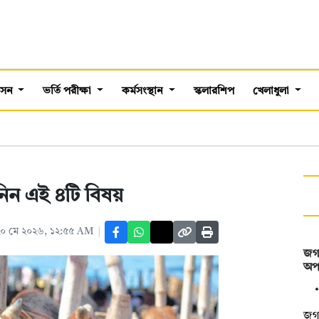
শাসন
ভর্তি পরীক্ষা
কর্মসংস্থান
স্কলারশিপ
খেলাধুলা
নিন এই ৪টি বিষয়
২০ মে ২০২৬, ১২:৫৫ AM
জগন
অপস
জগন