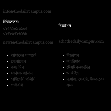
রোড, ঢাকা ১০০০
info@thedailycampus.com
নিউজরুম:
বিজ্ঞাপন
০১৫৭২০৯৯১০৫
,
০১৭১২১৩৬৫৯৩
০১৭৮৫৭১৬২৭৮
ad@thedailycampus.com
news@thedailycampus.com
আমাদের সম্পর্কে
বিজ্ঞাপন
যোগাযোগ
ক্যারিয়ার
তথ্য দিন
টেক্সট কনভার্টার
মতামত জানান
আর্কাইভ
প্রাইভেসি পলিসি
নামাজ, সেহরি, ইফতারের
শর্তাবলি
সময়
অনুসরণ করুন