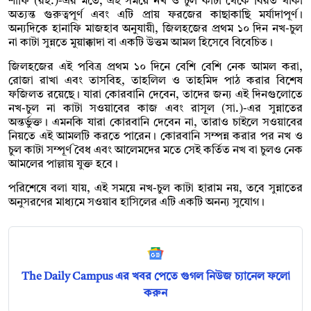
শাফি (রহ.)-এর মতে, এই সময়ে নখ ও চুল কাটা থেকে বিরত থাকা
অত্যন্ত গুরুত্বপূর্ণ এবং এটি প্রায় ফরজের কাছাকাছি মর্যাদাপূর্ণ।
অন্যদিকে হানাফি মাজহাব অনুযায়ী, জিলহজের প্রথম ১০ দিন নখ-চুল
না কাটা সুন্নতে মুয়াক্কাদা বা একটি উত্তম আমল হিসেবে বিবেচিত।
জিলহজের এই পবিত্র প্রথম ১০ দিনে বেশি বেশি নেক আমল করা,
রোজা রাখা এবং তাসবিহ, তাহলিল ও তাহমিদ পাঠ করার বিশেষ
ফজিলত রয়েছে। যারা কোরবানি দেবেন, তাদের জন্য এই দিনগুলোতে
নখ-চুল না কাটা সওয়াবের কাজ এবং রাসূল (সা.)-এর সুন্নাতের
অন্তর্ভুক্ত। এমনকি যারা কোরবানি দেবেন না, তারাও চাইলে সওয়াবের
নিয়তে এই আমলটি করতে পারেন। কোরবানি সম্পন্ন করার পর নখ ও
চুল কাটা সম্পূর্ণ বৈধ এবং আলেমদের মতে সেই কর্তিত নখ বা চুলও নেক
আমলের পাল্লায় যুক্ত হবে।
পরিশেষে বলা যায়, এই সময়ে নখ-চুল কাটা হারাম নয়, তবে সুন্নাতের
অনুসরণের মাধ্যমে সওয়াব হাসিলের এটি একটি অনন্য সুযোগ।
The Daily Campus এর খবর পেতে গুগল নিউজ চ্যানেল ফলো
করুন