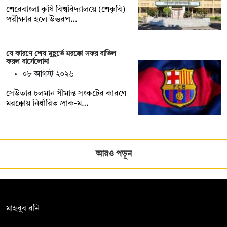
শেরেবাংলা কৃষি বিশ্ববিদ্যালয়ে (শেকৃবি)
পরীক্ষার হলে উত্তরপ…
যে কারণে শেষ মুহূর্তে মরক্কো সফর বাতিল
করল বার্সেলোনা
০৮ আগস্ট ২০২৬
সেউতার চলমান সীমান্ত সংকটের কারণে
মরক্কোয় নির্ধারিত প্রাক-ম…
আরও পড়ুন
সম্পাদক:
মাহবুব রনি
দ্য ডেইলি ক্যাম্পাস, দ্বিতীয় তলা, হাসান হোল্ডিংস, ৫২/১ নিউ ইস্কাটন