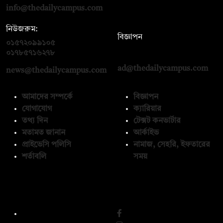
info@thedailycampus.com
নিউজরুম:
বিজ্ঞাপন
০১৫৭২০৯৯১০৫
,
০১৭১২১৩৬৫৯৩
০১৭৮৫৭১৬২৭৮
ad@thedailycampus.com
news@thedailycampus.com
আমাদের সম্পর্কে
বিজ্ঞাপন
যোগাযোগ
ক্যারিয়ার
তথ্য দিন
টেক্সট কনভার্টার
মতামত জানান
আর্কাইভ
প্রাইভেসি পলিসি
নামাজ, সেহরি, ইফতারের
শর্তাবলি
সময়
অনুসরণ করুন