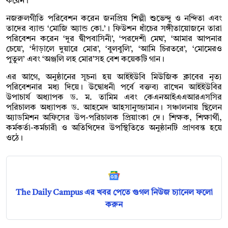
করেন।
নজরুলগীতি পরিবেশন করেন জনপ্রিয় শিল্পী শুভেন্দু ও নন্দিতা এবং
তাদের ব্যান্ড ‘মোজি অ্যান্ড কো.’। ফিউশন ধাঁচের সঙ্গীতায়োজনে তারা
পরিবেশন করেন ‘দূর দ্বীপবাসিনী’, ‘পরদেশী মেঘ’, ‘আমার আপনার
চেয়ে’, ‘দাঁড়ালে দুয়ারে মোর’, ‘বুলবুলি’, ‘আমি চিরতরে’, ‘মোমেরও
পুতুল’ এবং ‘অঞ্জলি লহ মোর’সহ বেশ কয়েকটি গান।
এর আগে, অনুষ্ঠানের সূচনা হয় আইইউবি মিউজিক ক্লাবের নৃত্য
পরিবেশনার মধ্য দিয়ে। উদ্বোধনী পর্বে বক্তব্য রাখেন আইইউবির
উপাচার্য অধ্যাপক ড. ম. তামিম এবং কেএনআইএএআরএসসির
পরিচালক অধ্যাপক ড. আহমেদ আহসানুজ্জামান। সঞ্চালনায় ছিলেন
অ্যাডমিশন অফিসের উপ-পরিচালক প্রিয়াংকা দে। শিক্ষক, শিক্ষার্থী,
কর্মকর্তা-কর্মচারী ও অতিথিদের উপস্থিতিতে অনুষ্ঠানটি প্রাণবন্ত হয়ে
ওঠে।
The Daily Campus এর খবর পেতে গুগল নিউজ চ্যানেল ফলো
করুন