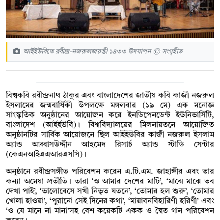
আইইউবিতে রবীন্দ্র-নজরুলজয়ন্তী ১৪৩৩ উদযাপন © সংগৃহীত
বিশ্বকবি রবীন্দ্রনাথ ঠাকুর এবং বাংলাদেশের জাতীয় কবি কাজী নজরুল
ইসলামের জন্মবার্ষিকী উপলক্ষে মঙ্গলবার (১৯ মে) এক মনোজ্ঞ
সাংস্কৃতিক অনুষ্ঠানের আয়োজন করে ইনডিপেনডেন্ট ইউনিভার্সিটি,
বাংলাদেশ (আইইউবি)। বিশ্ববিদ্যালয়ের মিলনায়তনে আয়োজিত
অনুষ্ঠানটির সার্বিক আয়োজনে ছিল আইইউবির কাজী নজরুল ইসলাম
অ্যান্ড আব্বাসউদ্দীন আহমেদ রিসার্চ অ্যান্ড স্টাডি সেন্টার
(কেএনআইএএআরএসসি)।
অনুষ্ঠানে রবীন্দ্রসঙ্গীত পরিবেশন করেন এ.টি.এম. জাহাঙ্গীর এবং তার
কন্যা অমেয়া প্রতীতি। তারা ‘ও আমার দেশের মাটি’, ‘মাঝে মাঝে তব
দেখা পাই’, ‘ভালোবেসে সখী নিভৃত যতনে’, ‘তোমার হল শুরু’, ‘তোমার
খোলা হাওয়া’, ‘পুরানো সেই দিনের কথা’, ‘মায়াবনবিহারিণী হরিণী’ এবং
‘ও যে মানে না মানা’সহ বেশ কয়েকটি একক ও দ্বৈত গান পরিবেশন