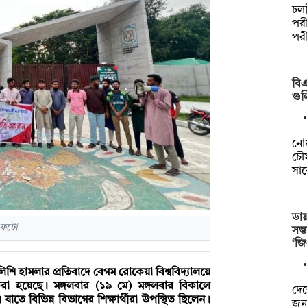
চল
পরী
পর
বিএ
গুল
নো
চৌম
সা
ডায়
ি ফটো
সম
‘জ
ুলিশি হামলার প্রতিবাদে বেগম রোকেয়া বিশ্ববিদ্যালয়ে
করা হয়েছে। মঙ্গলবার‎ (১৯ মে) মঙ্গলবার বিকালে
দেশ
যাতে বিভিন্ন বিভাগের শিক্ষার্থীরা উপস্থিত ছিলেন।
জনগ