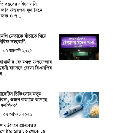
তি বছরের এইচএসসি
ক্ষার উত্তরপত্র মূল্যায়নে
ীক্ষক ও প…
নপি নেতাকে বাঁচাতে গিয়ে
িবিদ্ধ সহযোগী
০৭ আগস্ট ২০২৬
য়াখালীর বেগমগঞ্জ উপজেলার
ুহনী বাজারে জেলা বিএনপির
বে…
াবেটিস চিকিৎসায় নতুন
্ভাবনা, ওজন কমাতে আসছে
িএলপি-৩’
০৭ আগস্ট ২০২৬
ে বর্তমানে প্রাপ্তবয়স্ক
োষ্ঠীর প্রায় ১৩ থেকে ১৪