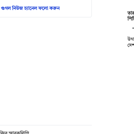
গুগল নিউজ চ্যানেল ফলো করুন
তা
পিট
উগা
দেশ
্তির স্মারকলিপি