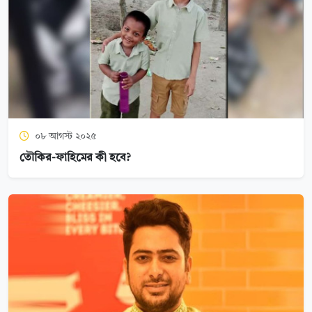
০৮ আগস্ট ২০২৫
তৌকির-ফাহিমের কী হবে?