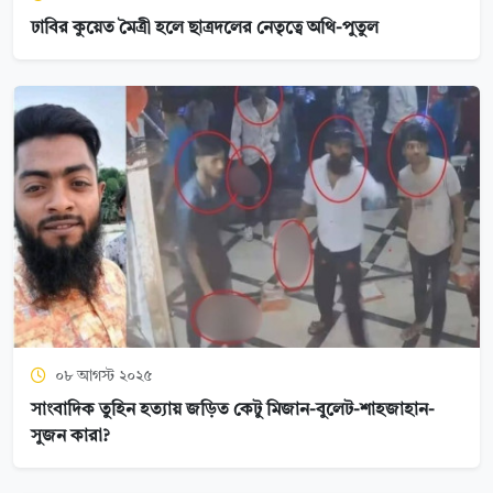
ঢাবির কুয়েত মৈত্রী হলে ছাত্রদলের নেতৃত্বে অথি-পুতুল
০৮ আগস্ট ২০২৫
সাংবাদিক তুহিন হত্যায় জড়িত কেটু মিজান-বুলেট-শাহজাহান-
সুজন কারা?