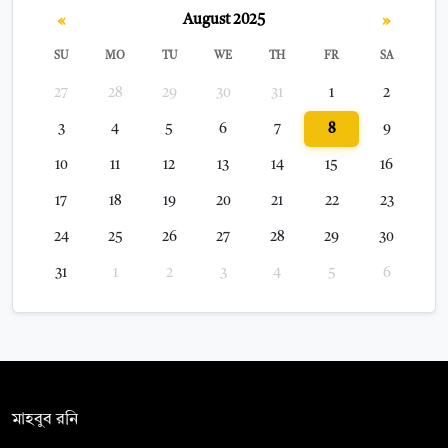
«
»
August 2025
SU
MO
TU
WE
TH
FR
SA
27
28
29
30
31
1
2
3
4
5
6
7
8
9
10
11
12
13
14
15
16
17
18
19
20
21
22
23
24
25
26
27
28
29
30
31
1
2
3
4
5
6
সম্পাদক:
মাহবুব রনি
দ্য ডেইলি ক্যাম্পাস, দ্বিতীয় তলা, হাসান হোল্ডিংস, ৫২/১ নিউ ইস্কাটন