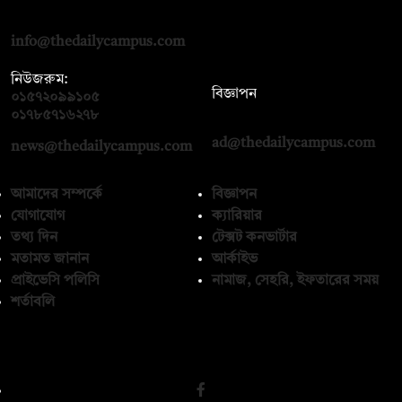
রোড, ঢাকা ১০০০
info@thedailycampus.com
নিউজরুম:
বিজ্ঞাপন
০১৫৭২০৯৯১০৫
,
০১৭১২১৩৬৫৯৩
০১৭৮৫৭১৬২৭৮
ad@thedailycampus.com
news@thedailycampus.com
আমাদের সম্পর্কে
বিজ্ঞাপন
যোগাযোগ
ক্যারিয়ার
তথ্য দিন
টেক্সট কনভার্টার
মতামত জানান
আর্কাইভ
প্রাইভেসি পলিসি
নামাজ, সেহরি, ইফতারের সময়
শর্তাবলি
অনুসরণ করুন