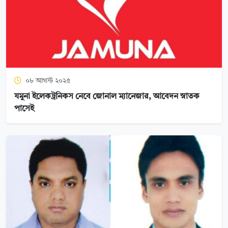
০৮ আগস্ট ২০২৫
যমুনা ইলেকট্রনিকস নেবে জোনাল ম্যানেজার, আবেদন স্নাতক
পাসেই