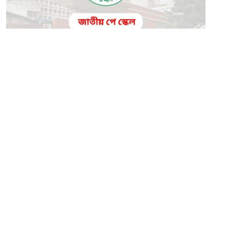
০৯ ডিসেম্বর ২০২৫
পে স্কেল কার্যক্রম দ্রুত নিষ্পত্তির তাগিদ
সম্পাদক:
মাহবুব রনি
দ্য ডেইলি ক্যাম্পাস, দ্বিতীয় তলা, হাসান হোল্ডিংস, ৫২/১ নিউ ইস্কাটন
রোড, ঢাকা ১০০০
info@thedailycampus.com
নিউজরুম:
বিজ্ঞাপন
০১৫৭২০৯৯১০৫
,
০১৭১২১৩৬৫৯৩
০১৭৮৫৭১৬২৭৮