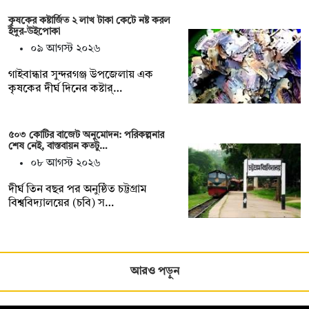
কৃষকের কষ্টার্জিত ২ লাখ টাকা কেটে নষ্ট করল
ইঁদুর-উইপোকা
০৯ আগস্ট ২০২৬
গাইবান্ধার সুন্দরগঞ্জ উপজেলায় এক
কৃষকের দীর্ঘ দিনের কষ্টার্…
৫০৩ কোটির বাজেট অনুমোদন: পরিকল্পনার
শেষ নেই, বাস্তবায়ন কতটু…
০৮ আগস্ট ২০২৬
দীর্ঘ তিন বছর পর অনুষ্ঠিত চট্টগ্রাম
বিশ্ববিদ্যালয়ের (চবি) স…
আরও পড়ুন