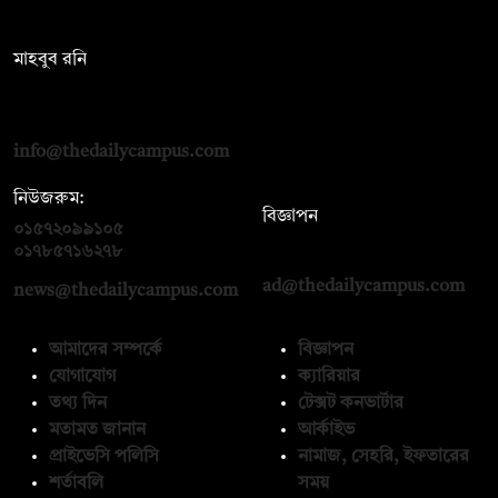
সম্পাদক:
মাহবুব রনি
দ্য ডেইলি ক্যাম্পাস, দ্বিতীয় তলা, হাসান হোল্ডিংস, ৫২/১ নিউ ইস্কাটন
রোড, ঢাকা ১০০০
info@thedailycampus.com
নিউজরুম:
বিজ্ঞাপন
০১৫৭২০৯৯১০৫
,
০১৭১২১৩৬৫৯৩
০১৭৮৫৭১৬২৭৮
ad@thedailycampus.com
news@thedailycampus.com
আমাদের সম্পর্কে
বিজ্ঞাপন
যোগাযোগ
ক্যারিয়ার
তথ্য দিন
টেক্সট কনভার্টার
মতামত জানান
আর্কাইভ
প্রাইভেসি পলিসি
নামাজ, সেহরি, ইফতারের
শর্তাবলি
সময়