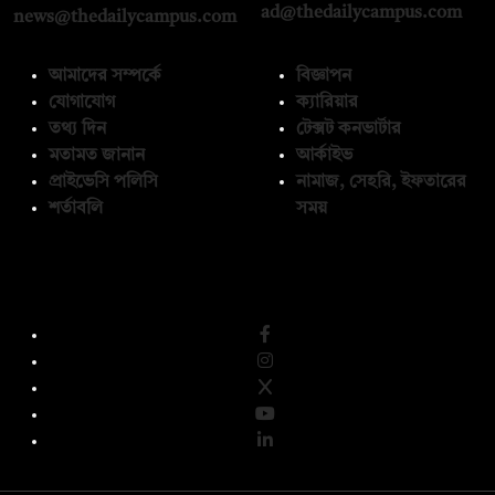
ad@thedailycampus.com
news@thedailycampus.com
আমাদের সম্পর্কে
বিজ্ঞাপন
যোগাযোগ
ক্যারিয়ার
তথ্য দিন
টেক্সট কনভার্টার
মতামত জানান
আর্কাইভ
প্রাইভেসি পলিসি
নামাজ, সেহরি, ইফতারের
শর্তাবলি
সময়
অনুসরণ করুন