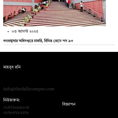
০৩ আগস্ট ২০২৫
গণগ্রন্থাগার অধিদপ্তরে চাকরি, বিভিন্ন গ্রেডে পদ ৯৩
সম্পাদক:
মাহবুব রনি
দ্য ডেইলি ক্যাম্পাস, দ্বিতীয় তলা, হাসান হোল্ডিংস, ৫২/১ নিউ ইস্কাটন
রোড, ঢাকা ১০০০
info@thedailycampus.com
নিউজরুম:
বিজ্ঞাপন
০১৫৭২০৯৯১০৫
,
০১৭১২১৩৬৫৯৩
০১৭৮৫৭১৬২৭৮