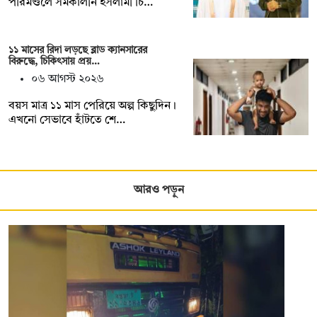
পরিমণ্ডলে সমকালীন ইসলামী চি…
১১ মাসের রিদা লড়ছে ব্লাড ক্যানসারের
বিরুদ্ধে, চিকিৎসায় প্রয়…
০৬ আগস্ট ২০২৬
বয়স মাত্র ১১ মাস পেরিয়ে অল্প কিছুদিন।
এখনো সেভাবে হাঁটতে শে…
আরও পড়ুন