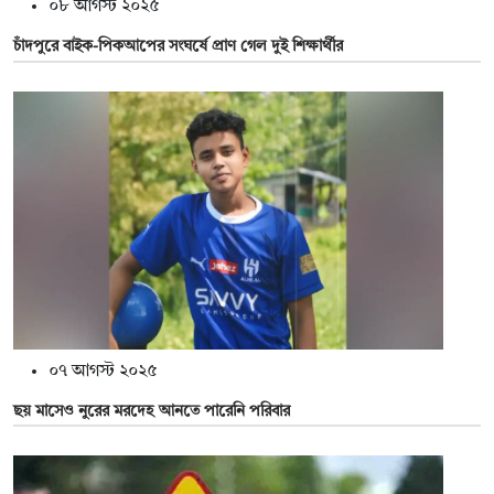
০৮ আগস্ট ২০২৫
চাঁদপুরে বাইক-পিকআপের সংঘর্ষে প্রাণ গেল দুই শিক্ষার্থীর
০৭ আগস্ট ২০২৫
ছয় মাসেও নুরের মরদেহ আনতে পারেনি পরিবার