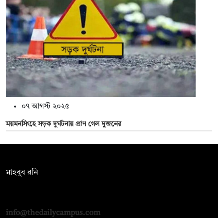
০৭ আগস্ট ২০২৫
ময়মনসিংহে সড়ক দুর্ঘটনায় প্রাণ গেল দুজনের
সম্পাদক:
মাহবুব রনি
দ্য ডেইলি ক্যাম্পাস, দ্বিতীয় তলা, হাসান হোল্ডিংস, ৫২/১ নিউ ইস্কাটন
রোড, ঢাকা ১০০০
info@thedailycampus.com