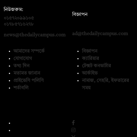
নিউজরুম:
বিজ্ঞাপন
০১৫৭২০৯৯১০৫
,
০১৭১২১৩৬৫৯৩
০১৭৮৫৭১৬২৭৮
ad@thedailycampus.com
news@thedailycampus.com
আমাদের সম্পর্কে
বিজ্ঞাপন
যোগাযোগ
ক্যারিয়ার
তথ্য দিন
টেক্সট কনভার্টার
মতামত জানান
আর্কাইভ
প্রাইভেসি পলিসি
নামাজ, সেহরি, ইফতারের
শর্তাবলি
সময়
অনুসরণ করুন