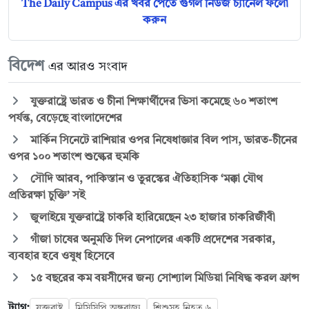
The Daily Campus এর খবর পেতে গুগল নিউজ চ্যানেল ফলো
করুন
বিদেশ
এর আরও সংবাদ
যুক্তরাষ্ট্রে ভারত ও চীনা শিক্ষার্থীদের ভিসা কমেছে ৬০ শতাংশ
পর্যন্ত, বেড়েছে বাংলাদেশের
মার্কিন সিনেটে রাশিয়ার ওপর নিষেধাজ্ঞার বিল পাস, ভারত-চীনের
ওপর ১০০ শতাংশ শুল্কের হুমকি
সৌদি আরব, পাকিস্তান ও তুরস্কের ঐতিহাসিক ‘মক্কা যৌথ
প্রতিরক্ষা চুক্তি’ সই
জুলাইয়ে যুক্তরাষ্ট্রে চাকরি হারিয়েছেন ২৩ হাজার চাকরিজীবী
গাঁজা চাষের অনুমতি দিল নেপালের একটি প্রদেশের সরকার,
ব্যবহার হবে ওষুধ হিসেবে
১৫ বছরের কম বয়সীদের জন্য সোশ্যাল মিডিয়া নিষিদ্ধ করল ফ্রান্স
ট্যাগ:
যুক্তরাষ্ট্র
মিসিসিপি অঙ্গরাজ্য
শিশুসহ নিহত ৬