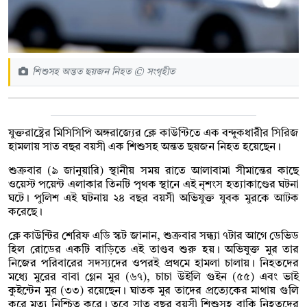
শিশুসহ অন্তত ছয়জন নিহত © সংগৃহীত
যুক্তরাষ্ট্রের মিসিসিপি অঙ্গরাজ্যের ক্লে কাউন্টিতে এক বন্দুকধারীর সিরিজ
হামলায় সাত বছর বয়সী এক শিশুসহ অন্তত ছয়জন নিহত হয়েছেন।
শুক্রবার (৯ জানুয়ারি) স্থানীয় সময় রাতে আলাবামা সীমান্তের কাছে
ওয়েস্ট পয়েন্ট এলাকার তিনটি পৃথক স্থানে এই নৃশংস হত্যাকাণ্ডের ঘটনা
ঘটে। পুলিশ এই ঘটনায় ২৪ বছর বয়সী অভিযুক্ত যুবক মুরকে আটক
করেছে।
ক্লে কাউন্টির শেরিফ এডি স্কট জানান, শুক্রবার সন্ধ্যা ৭টার আগে ডেভিড
হিল রোডের একটি বাড়িতে এই তাণ্ডব শুরু হয়। অভিযুক্ত মুর তার
নিজের পরিবারের সদস্যদের ওপরই প্রথমে হামলা চালায়। নিহতদের
মধ্যে মুরের বাবা গ্লেন মুর (৬৭), চাচা উইলি গুইন (৫৫) এবং ভাই
কুইন্টেন মুর (৩৩) রয়েছেন। ঘাতক মুর তাদের প্রত্যেকের মাথায় গুলি
করে মৃত্যু নিশ্চিত করে। তবে সাত বছর বয়সী শিশুসহ বাকি নিহতদের