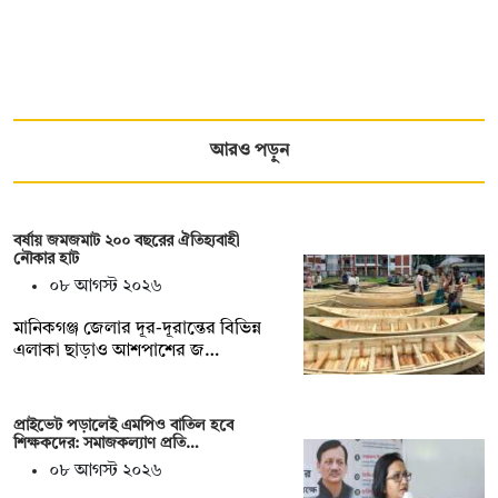
আরও পড়ুন
বর্ষায় জমজমাট ২০০ বছরের ঐতিহ্যবাহী
নৌকার হাট
০৮ আগস্ট ২০২৬
মানিকগঞ্জ জেলার দূর-দূরান্তের বিভিন্ন
এলাকা ছাড়াও আশপাশের জ…
প্রাইভেট পড়ালেই এমপিও বাতিল হবে
শিক্ষকদের: সমাজকল্যাণ প্রতি…
০৮ আগস্ট ২০২৬