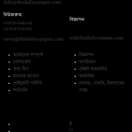
info@thedailycampus.com
নিউজরুম:
বিজ্ঞাপন
০১৫৭২০৯৯১০৫
,
০১৭১২১৩৬৫৯৩
০১৭৮৫৭১৬২৭৮
ad@thedailycampus.com
news@thedailycampus.com
আমাদের সম্পর্কে
বিজ্ঞাপন
যোগাযোগ
ক্যারিয়ার
তথ্য দিন
টেক্সট কনভার্টার
মতামত জানান
আর্কাইভ
প্রাইভেসি পলিসি
নামাজ, সেহরি, ইফতারের
শর্তাবলি
সময়
অনুসরণ করুন