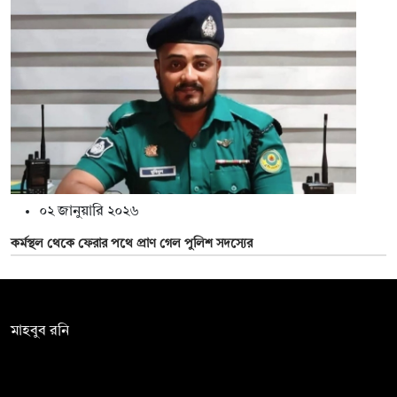
০২ জানুয়ারি ২০২৬
কর্মস্থল থেকে ফেরার পথে প্রাণ গেল পুলিশ সদস্যের
সম্পাদক:
মাহবুব রনি
দ্য ডেইলি ক্যাম্পাস, দ্বিতীয় তলা, হাসান হোল্ডিংস, ৫২/১ নিউ ইস্কাটন
রোড, ঢাকা ১০০০