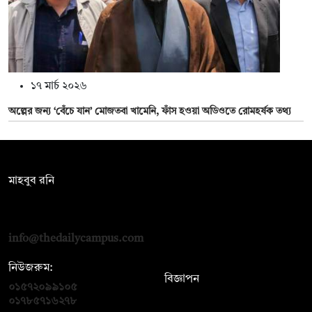
১৭ মার্চ ২০২৬
অল্পের জন্য ‘বেঁচে যান’ মোজতবা খামেনি, ফাঁস হওয়া অডিওতে রোমহর্ষক তথ্য
সম্পাদক:
মাহবুব রনি
দ্য ডেইলি ক্যাম্পাস, দ্বিতীয় তলা, হাসান হোল্ডিংস, ৫২/১ নিউ ইস্কাটন
রোড, ঢাকা ১০০০
info@thedailycampus.com
নিউজরুম:
বিজ্ঞাপন
০১৫৭২০৯৯১০৫
,
০১৭১২১৩৬৫৯৩
০১৭৮৫৭১৬২৭৮