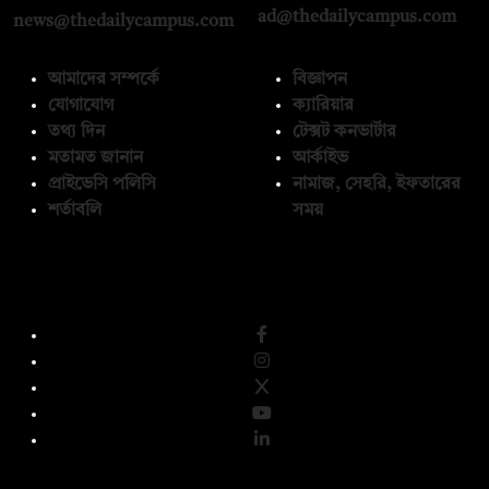
ad@thedailycampus.com
news@thedailycampus.com
আমাদের সম্পর্কে
বিজ্ঞাপন
যোগাযোগ
ক্যারিয়ার
তথ্য দিন
টেক্সট কনভার্টার
মতামত জানান
আর্কাইভ
প্রাইভেসি পলিসি
নামাজ, সেহরি, ইফতারের
শর্তাবলি
সময়
অনুসরণ করুন