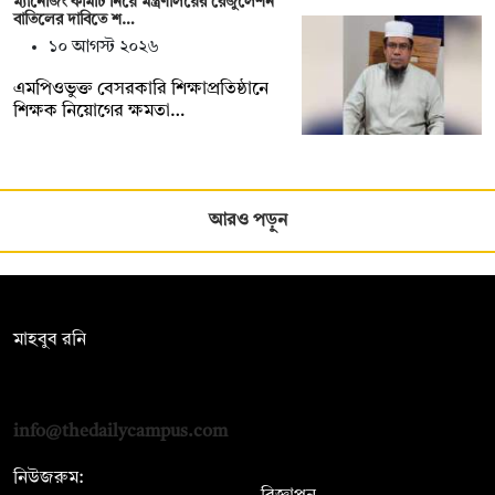
ম্যানেজিং কমিটি নিয়ে মন্ত্রণালয়ের রেজুলেশন
বাতিলের দাবিতে শ…
১০ আগস্ট ২০২৬
এমপিওভুক্ত বেসরকারি শিক্ষাপ্রতিষ্ঠানে
শিক্ষক নিয়োগের ক্ষমতা…
আরও পড়ুন
সম্পাদক:
মাহবুব রনি
দ্য ডেইলি ক্যাম্পাস, দ্বিতীয় তলা, হাসান হোল্ডিংস, ৫২/১ নিউ ইস্কাটন
রোড, ঢাকা ১০০০
info@thedailycampus.com
নিউজরুম: