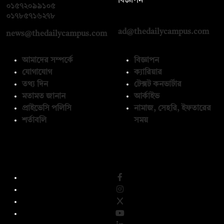
বিজ্ঞাপন
০১৫৭২০৯৯১০৫
,
০১৭১২১৩৬৫৯৩
০১৭৮৫৭১৬২৭৮
ad@thedailycampus.com
news@thedailycampus.com
আমাদের সম্পর্কে
বিজ্ঞাপন
যোগাযোগ
ক্যারিয়ার
তথ্য দিন
টেক্সট কনভার্টার
মতামত জানান
আর্কাইভ
প্রাইভেসি পলিসি
নামাজ, সেহরি, ইফতারের
শর্তাবলি
সময়
অনুসরণ করুন