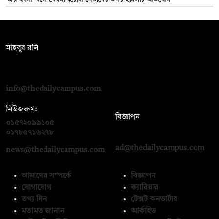
সম্পাদক:
মাহবুব রনি
দ্য ডেইলি ক্যাম্পাস, দ্বিতীয় তলা, হাসান হোল্ডিংস, ৫২/১ নিউ ইস্কাটন
রোড, ঢাকা ১০০০
info@thedailycampus.com
নিউজরুম:
বিজ্ঞাপন
০১৫৭২০৯৯১০৫
,
০১৭১২১৩৬৫৯৩
০১৭৮৫৭১৬২৭৮
ad@thedailycampus.com
news@thedailycampus.com
আমাদের সম্পর্কে
বিজ্ঞাপন
যোগাযোগ
ক্যারিয়ার
তথ্য দিন
টেক্সট কনভার্টার
মতামত জানান
আর্কাইভ