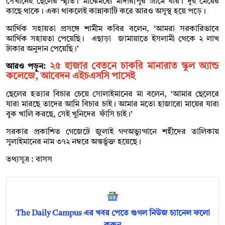
সেখানেই ছেলের স্মৃতি। মাঝেমধ্যে মাদারীপুর গ্রামে যায়। দুই মেয়ের
কাছে থাকে। একা থাকলেই কান্নাকাটি করে আরও অসুস্থ হয়ে পড়ে।
আর্থিক সহায়তা প্রসঙ্গে শামীম কবির বলেন, ‘আমরা সরকারিভাবে
আর্থিক সহায়তা পেয়েছি। এছাড়া জামায়াতে ইসলামী থেকে ২ লাখ
টাকার অনুদান পেয়েছি।’
২৫ হাজার বেতনে চাকরি মানারাত স্কুল অ্যান্ড
আরও পড়ুন:
কলেজে, আবেদন এইচএসসি পাসেই
ছেলের হত্যার বিচার চেয়ে সোলাইমানের মা বলেন, ‘আমার ছেলেরে
যারা মারছে তাদের আমি বিচার চাই। আমার মতো হাজারো মায়ের যারা
বুক খালি করছে, সেই খুনিদের ফাঁসি চাই।’
সরকার প্রকাশিত গেজেটে জুলাই গণঅভ্যুত্থানে শহীদের তালিকায়
সুলাইমানের নাম ৩৭২ নম্বরে অন্তর্ভুক্ত হয়েছে।
তথ্যসূত্র : বাসস
The Daily Campus এর খবর পেতে গুগল নিউজ চ্যানেল ফলো