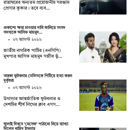
রান্নাঘরের অন্যতম প্রয়োজনীয় সরঞ্জাম
প্রেসার কুকার। তবে ব্যব…
প্রকাশ্যে ক্ষমা চাওয়ার দাবি জানিয়ে সংসদ
সদস্যকে আসিফ মাহমুদ…
০৭ আগস্ট ২০২৬
জাতীয় নাগরিক পার্টির (এনসিপি)
মুখপাত্র আসিফ মাহমুদ সজীব ভূঁ…
তারকা ফুটবলার ডেভিডকে পিটিয়ে হত্যা করল
দুর্বৃত্তরা
০৭ আগস্ট ২০২৬
উগান্ডার আন্তর্জাতিক ফুটবলার ও
দেশটির শীর্ষ লিগের ক্লাব এসস…
জুলাই দিবসে ‘মেসেজ’ পাঠানো নিয়ে ব্যাখ্যা
দিলেন নাহিদ ইসলাম