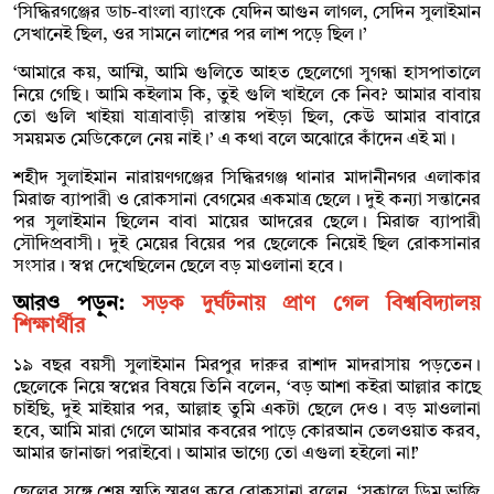
‘সিদ্ধিরগঞ্জের ডাচ-বাংলা ব্যাংকে যেদিন আগুন লাগল, সেদিন সুলাইমান
সেখানেই ছিল, ওর সামনে লাশের পর লাশ পড়ে ছিল।’
‘আমারে কয়, আম্মি, আমি গুলিতে আহত ছেলেগো সুগন্ধা হাসপাতালে
নিয়ে গেছি। আমি কইলাম কি, তুই গুলি খাইলে কে নিব? আমার বাবায়
তো গুলি খাইয়া যাত্রাবাড়ী রাস্তায় পইড়া ছিল, কেউ আমার বাবারে
সময়মত মেডিকেলে নেয় নাই।’ এ কথা বলে অঝোরে কাঁদেন এই মা।
শহীদ সুলাইমান নারায়ণগঞ্জের সিদ্ধিরগঞ্জ থানার মাদানীনগর এলাকার
মিরাজ ব্যাপারী ও রোকসানা বেগমের একমাত্র ছেলে । দুই কন্যা সন্তানের
পর সুলাইমান ছিলেন বাবা মায়ের আদরের ছেলে। মিরাজ ব্যাপারী
সৌদিপ্রবাসী। দুই মেয়ের বিয়ের পর ছেলেকে নিয়েই ছিল রোকসানার
সংসার। স্বপ্ন দেখেছিলেন ছেলে বড় মাওলানা হবে।
আরও পড়ুন:
সড়ক দুর্ঘটনায় প্রাণ গেল বিশ্ববিদ্যালয়
শিক্ষার্থীর
১৯ বছর বয়সী সুলাইমান মিরপুর দারুর রাশাদ মাদরাসায় পড়তেন।
ছেলেকে নিয়ে স্বপ্নের বিষয়ে তিনি বলেন, ‘বড় আশা কইরা আল্লার কাছে
চাইছি, দুই মাইয়ার পর, আল্লাহ তুমি একটা ছেলে দেও। বড় মাওলানা
হবে, আমি মারা গেলে আমার কবরের পাড়ে কোরআন তেলওয়াত করব,
আমার জানাজা পরাইবো। আমার ভাগ্যে তো এগুলা হইলো না!’
ছেলের সঙ্গে শেষ স্মৃতি স্মরণ করে রোকসানা বলেন, ‘সকালে ডিম ভাজি