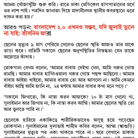
আমরা খোঁজাখুঁজি শুরু করি। রাতে ঢাকা মেডিকেল হাসপাতালের মর্গে
ওর লাশ পাই। পরদিন জানাজা দিয়ে মাদানীনগর স্থানীয় কবরস্থানে ওরে
দাফন করা হয়।’
আরও পড়ুন:
বাংলাদেশ ২.০ এখনও সম্ভব, যদি জুলাই ভুলে
না যাই: তাসনিম জা
রা
ছেলের মৃত্যুর ৯ মাস পেরিয়ে গেলেও ছেলের স্মৃতি আজও তার মাকে
তাড়া করে। প্রতিটি সকালে ছেলের অনুপস্থিতির নিস্তব্ধতা যেন তাকে
অজোরে কাঁদায়।
রোকসানা বেগম বলেন, ‘আমার বাবায় দেইখা গেল, আমি গরুর গোস্ত
রানছি। আমার বাবার হাড্ডিওয়ালা গরুর গোস্ত পছন্দ আছিলো। আমার
বাবায় আইয়া খাইবো, আমার বাবায় তো আর আসলো না। আমি কেমনে
বাঁইচা আছি আমি জানি না, ২৪ ঘণ্টায় আমার বাবার কথা মনে পড়ে।’
‘সকালে জিগাতো, কি নাস্তা করব আজকে? ১০ টা মাস গেলো গা,
সুলাইমান আর জিগায় না, কি নাস্তা করব আম্মি। আমার ছেলের স্মৃতি তো
আর ভুলতে পারি না।’
ছেলেকে হারিয়ে একাকিত্বে শারীরিকভাবেও অসুস্থ হয়ে পড়েছেন
রোকসানা। সুলাইমানের দুলাভাই শামীম কবির বলেন, আম্মা (শ্বাশুড়ি)
সুলাইমানের মৃত্যুর পর একা থাকতে পারে না। ঘরে যেখানে তাকায়