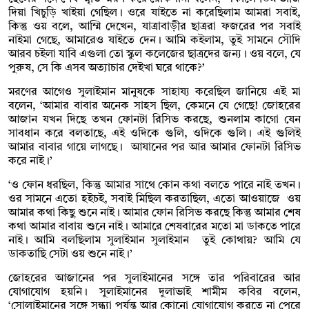
দিয়া খিচুড়ি খাইয়া গেছিল। ওরে যাইতে না করেছিলাম আমরা সবাই,
কিন্তু ওয় বলে, আম্মি দেখেন, যাত্রাবাড়ীর ছাত্ররা ফজরের পর সবাই
নাইমা গেছে, আমারেও যাইতে দেন। আমি কইলাম, তুই সামনে সৌদি
আরব চইলা যাবি এগুলা তো স্কুল কলেজের ছাত্রদের জন্য। ওয় বলে, যে
পুরুষ, সে কি এসব অত্যাচার দেইখা ঘরে থাকে?’
মরণের আগেও সুলাইমান মানুষকে সাহায্য করেছিল জানিয়ে এই মা
বলেন, ‘আমার বাবার অনেক সাহস ছিল, কেমনে যে গেছে! জোহরের
আজান যখন দিছে তখন ফোনটা রিসিভ করছে, শুনলাম কাগো যেন
সাবধান করে বলতাছে, এই ওদিকে গুলি, ওদিকে গুলি। এই গুলিই
আমার বাবার গায়ে লাগছে। আযানের পর আর আমার ফোনটা রিসিভ
করে নাই।’
‘ও ফোন ধরছিল, কিন্তু আমার সাথে কোন কথা বলতে পারে নাই তখন।
ওর সামনে এতো হইচই, সবাই মিছিল করতাছিল, এতো আওয়াজে ওয়
আমার কথা কিছু শুনে নাই। আমার ফোন রিসিভ করছে কিন্তু আমার শেষ
কথা আমার বাবায় শুনে নাই। আমারে শেষবারের মতো মা ডাকতে পারে
নাই। আমি বলছিলাম সুলাইমান সুলাইমান তুই কোথায়? আমি যে
ডাকতাছি সেটা ওয় শুনে নাই।’
জোহরের আজানের পর সুলাইমানের সঙ্গে তার পরিবারের আর
যোগাযোগ হয়নি। সুলাইমানের দুলাভাই শামীম কবির বলেন,
‘সোলাইমানের সঙ্গে সন্ধ্যা পর্যন্ত আর কোনো যোগাযোগ করতে না পেরে