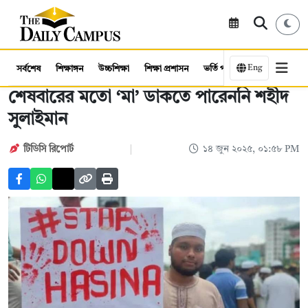
Eng
সর্বশেষ
শিক্ষাঙ্গন
উচ্চশিক্ষা
শিক্ষা প্রশাসন
ভর্তি পরীক্ষা
কর্মসংস্থান
শেষবারের মতো ‘মা’ ডাকতে পারেননি শহীদ
সুলাইমান
টিডিসি রিপোর্ট
১৪ জুন ২০২৫, ০১:৫৮ PM