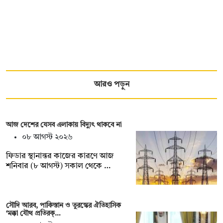
আরও পড়ুন
আজ দেশের যেসব এলাকায় বিদ্যুৎ থাকবে না
০৮ আগস্ট ২০২৬
ফিডার স্থানান্তর কাজের কারণে আজ
শনিবার (৮ আগস্ট) সকাল থেকে …
সৌদি আরব, পাকিস্তান ও তুরস্কের ঐতিহাসিক
‘মক্কা যৌথ প্রতিরক্…