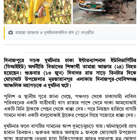
তামান্না আক্তার ও দুর্ঘটনাকবলিত বাস © সংগৃহীত
দিনাজপুরে সড়ক দুর্ঘটনায় ঢাকা ইন্টারন্যাশনাল ইউনিভার্সিটির
(ডিআইইউ) অর্থনীতি বিভাগের শিক্ষার্থী তামান্না আক্তার (২৪) নিহত
হয়েছেন। শুক্রবার (১৩ জুন) দিবাগত রাত সাড়ে তিনটার দিকে
ঘোড়াঘাট উপজেলার নূরজাহানপুর এলাকায় দিনাজপুর-গোবিন্দগঞ্জ
আঞ্চলিক মহাসড়কে এ দুর্ঘটনা ঘটে।
পুলিশ ও স্থানীয় সূত্রে জানা গেছে, পঞ্চগড় থেকে ঢাকাগামী নাবিল
পরিবহনের একটি যাত্রীবাহী বাস রাস্তার পাশে থেমে থাকা আমবোঝাই
একটি মিনি ট্রাককে পেছন থেকে ধাক্কা দেয়। পরে নিয়ন্ত্রণ হারিয়ে বাসটি
সামনে থাকা একটি বালুবোঝাই ট্রাকের পেছনে গিয়ে সজোরে ধাক্কা দেয়।
দুর্ঘটনার ফলে বাসটির সামনের অংশ দুমড়েমুচড়ে যায়। ঘটনাস্থলেই প্রাণ
হারান তিনজন। গুরুতর আহত অবস্থায় ৯ জনকে ঘোড়াঘাট উপজেলা
স্বাস্থ্য কমপ্লেক্সে নেওয়া হলে চিকিৎসকেরা আরও দুজনকে মৃত ঘোষণা