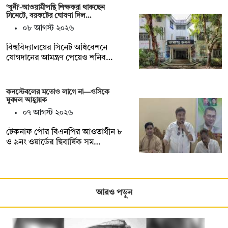
‘খুনী’-আওয়ামীপন্থি শিক্ষকরা থাকছেন
সিনেটে, বয়কটের ঘোষণা দিল…
০৮ আগস্ট ২০২৬
বিশ্ববিদ্যালয়ের সিনেট অধিবেশনে
যোগদানের আমন্ত্রণ পেয়েও শনিব…
কনস্টেবলের মতোও লাগে না—ওসিকে
যুবদল আহ্বায়ক
০৭ আগস্ট ২০২৬
টেকনাফ পৌর বিএনপির আওতাধীন ৮
ও ৯নং ওয়ার্ডের দ্বিবার্ষিক সম…
আরও পড়ুন