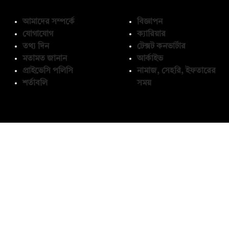
আমাদের সম্পর্কে
বিজ্ঞাপন
যোগাযোগ
ক্যারিয়ার
তথ্য দিন
টেক্সট কনভার্টার
মতামত জানান
আর্কাইভ
প্রাইভেসি পলিসি
নামাজ, সেহরি, ইফতারের
শর্তাবলি
সময়
অনুসরণ করুন