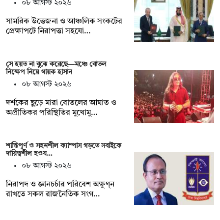
০৮ আগস্ট ২০২৬
সামরিক উত্তেজনা ও আঞ্চলিক সংকটের
প্রেক্ষাপটে নিরাপত্তা সহযো…
সে হয়ত না ‍বুঝে করেছে—মঞ্চে বোতল
নিক্ষেপ নিয়ে গায়ক হাসান
০৮ আগস্ট ২০২৬
দর্শকের ছুড়ে মারা বোতলের আঘাত ও
অপ্রীতিকর পরিস্থিতির মুখোমু…
শান্তিপূর্ণ ও সহনশীল ক্যাম্পাস গড়তে সবাইকে
দায়িত্বশীল হওয…
০৮ আগস্ট ২০২৬
নিরাপদ ও জ্ঞানচর্চার পরিবেশ অক্ষুণ্ন
রাখতে সকল রাজনৈতিক সংগ…