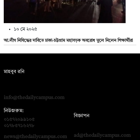
১০ মে ২০২৫
আ.লীগ নিষিদ্ধের দাবিতে ঢাকা-চট্টগ্রাম মহাসড়ক অবরোধ তুলে নিলেন শিক্ষার্থীরা
সম্পাদক:
মাহবুব রনি
দ্য ডেইলি ক্যাম্পাস, দ্বিতীয় তলা, হাসান হোল্ডিংস, ৫২/১ নিউ ইস্কাটন
রোড, ঢাকা ১০০০
info@thedailycampus.com
নিউজরুম:
বিজ্ঞাপন
০১৫৭২০৯৯১০৫
,
০১৭১২১৩৬৫৯৩
০১৭৮৫৭১৬২৭৮
ad@thedailycampus.com
news@thedailycampus.com