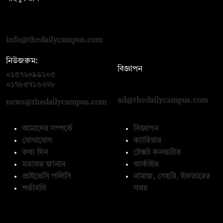
দ্য ডেইলি ক্যাম্পাস, দ্বিতীয় তলা, হাসান হোল্ডিংস, ৫২/১ নিউ ইস্কাটন
রোড, ঢাকা ১০০০
info@thedailycampus.com
নিউজরুম:
বিজ্ঞাপন
০১৫৭২০৯৯১০৫
,
০১৭১২১৩৬৫৯৩
০১৭৮৫৭১৬২৭৮
ad@thedailycampus.com
news@thedailycampus.com
আমাদের সম্পর্কে
বিজ্ঞাপন
যোগাযোগ
ক্যারিয়ার
তথ্য দিন
টেক্সট কনভার্টার
মতামত জানান
আর্কাইভ
প্রাইভেসি পলিসি
নামাজ, সেহরি, ইফতারের
শর্তাবলি
সময়