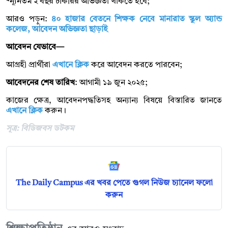
*
ন্যূনতম ২ বছর চাকরির অভিজ্ঞতা থাকতে হবে;
আরও পড়ুন:
৪০ হাজার বেতনে শিক্ষক নেবে মানারাত স্কুল অ্যান্ড
কলেজ, আবেদন অভিজ্ঞতা ছাড়াই
আবেদন যেভাবে—
আগ্রহী প্রার্থীরা
এখানে ক্লিক
করে আবেদন করতে পারবেন;
আবেদনের শেষ তারিখ
: আগামী ১৯ জুন ২০২৫;
কাজের ক্ষেত্র, আবেদনপদ্ধতিসহ অন্যান্য বিষয়ে বিস্তারিত জানতে
এখানে ক্লিক
করুন।
সূত্র: বিডিজবস ডটকম
The Daily Campus এর খবর পেতে গুগল নিউজ চ্যানেল ফলো
করুন