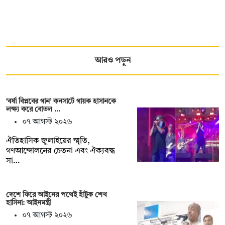
আরও পড়ুন
‘বর্ষা বিপ্লবের গান’ কনসার্টে গায়ক হাসানকে
লক্ষ্য করে বোতল …
০৭ আগস্ট ২০২৬
ঐতিহাসিক জুলাইয়ের স্মৃতি,
গণআন্দোলনের চেতনা এবং ঐক্যবদ্ধ
সা…
দেশে ফিরে আইনের পথেই হাঁটুক শেখ
হাসিনা: আইনমন্ত্রী
০৭ আগস্ট ২০২৬