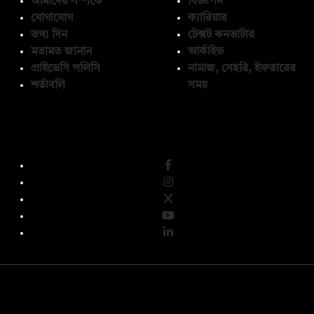
আমাদের সম্পর্কে
বিজ্ঞাপন
যোগাযোগ
ক্যারিয়ার
তথ্য দিন
টেক্সট কনভার্টার
মতামত জানান
আর্কাইভ
প্রাইভেসি পলিসি
নামাজ, সেহরি, ইফতারের
শর্তাবলি
সময়
অনুসরণ করুন
© কপিরাইট 2026, দ্য ডেইলি ক্যাম্পাস লিমিটেড