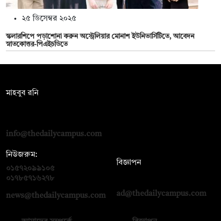
২৫ ডিসেম্বর ২০২৫
স্কলারশিপে পড়াশোনা করুন অস্ট্রেলিয়ার মোনাশ ইউনিভার্সিটিতে, আবেদন
স্নাতকোত্তর-পিএইচডিতে
সম্পাদক:
মাহবুব রনি
দ্য ডেইলি ক্যাম্পাস, দ্বিতীয় তলা, হাসান হোল্ডিংস, ৫২/১ নিউ ইস্কাটন
রোড, ঢাকা ১০০০
info@thedailycampus.com
নিউজরুম:
বিজ্ঞাপন
০১৫৭২০৯৯১০৫
,
০১৭১২১৩৬৫৯৩
০১৭৮৫৭১৬২৭৮
ad@thedailycampus.com
news@thedailycampus.com