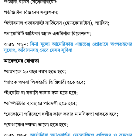
*
গভর্নিং বডিস সেক্রেটারিয়েট;
*
ডিজিটাল বিজনেস সল্যুশনস;
*
ইন্টারনাল ওভারসাইট সার্ভিসেস (হেডকোয়ার্টার্স), প্যারিস;
*
প্রায়োরিটি আফ্রিকা অ্যান্ড এক্সটার্নাল রিলেশনস;
আরও পড়ুন:
বিনা মূল্যে আমেরিকায় এক্সচেঞ্জ প্রোগ্রামে অংশগ্রহণের
সুযোগ, আবাসনসহ দেবে যেসব সুবিধা
আবেদনের যোগ্যতা
*
কমপক্ষে ২০ বছর বয়স হতে হবে;
*
স্নাতক অথবা পিএইচডি ডিগ্রিধারী হতে হবে;
*
ইংরেজি বা ফরাসি ভাষায় দক্ষ হতে হবে;
*
কম্পিউটার ব্যবহারে পারদর্শী হতে হবে;
*
যেকোনো পরিবেশে দলীয় কাজ করার মানসিকতা থাকতে হবে;
*
যোগাযোগ দক্ষতা ভালো হতে হবে;
আরও পড়ুন:
অস্ট্রেলিয়া অ্যাওয়ার্ডস ফেলোশিপে প্রশিক্ষণ ও ভ্রমণের