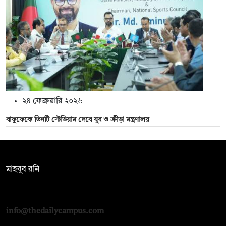
২৪ ফেব্রুয়ারি ২০২৬
বাফুফেকে তিনটি স্টেডিয়াম দেবে যুব ও ক্রীড়া মন্ত্রণালয়
সম্পাদক:
মাহবুব রনি
দ্য ডেইলি ক্যাম্পাস, দ্বিতীয় তলা, হাসান হোল্ডিংস, ৫২/১ নিউ ইস্কাটন
রোড, ঢাকা ১০০০
info@thedailycampus.com