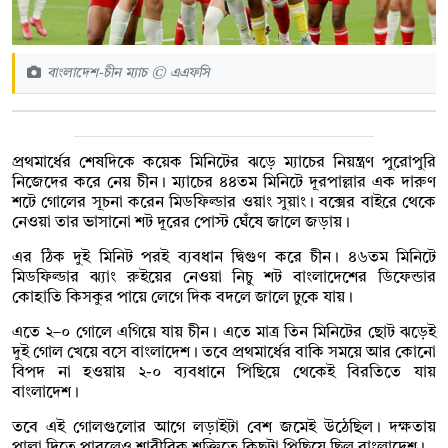
বাংলাদেশ-চীন ম্যাচ © এএফসি
প্রথমার্ধের শেষদিকে কয়েক মিনিটের ঝড়ে ম্যাচের নিয়ন্ত্রণ পুরোপুরি
নিজেদের করে নেয় চীন। ম্যাচের ৪৪তম মিনিটে দূরপাল্লার এক দারুণ
শটে গোলের সূচনা করেন মিডফিল্ডার ওয়াং সুয়াং। বক্সের বাইরে থেকে
নেওয়া তার ভাসানো শট দূরের পোস্ট ঘেঁষে জালে জড়ায়।
এর ঠিক দুই মিনিট পরই ব্যবধান দ্বিগুণ করে চীন। ৪৬তম মিনিটে
মিডফিল্ডার ঝ্যাং রুইয়ের নেওয়া নিচু শট বাংলাদেশের ডিফেন্ডার
কোহাতি কিসকুর পায়ে লেগে দিক বদলে জালে ঢুকে যায়।
এতে ২–০ গোলে এগিয়ে যায় চীন। এতে মাত্র তিন মিনিটের ছোট ঝড়েই
দুই গোল খেয়ে বসে বাংলাদেশ। তবে প্রথমার্ধের বাকি সময়ে আর কোনো
বিপদ না হওয়ায় ২-০ ব্যবধানে পিছিয়ে থেকেই বিরতিতে যায়
বাংলাদেশ।
তবে এই গোলগুলোর আগে লড়াইটা বেশ জমেই উঠেছিল। দক্ষতায়
পাল্লা দিতে পারলেও শারীরিক শক্তিতে কিছুটা পিছিয়ে ছিল বাংলাদেশ।