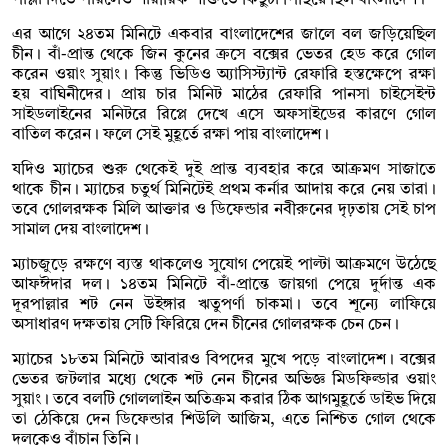
এর আগে ২৪তম মিনিটে একবার বাংলাদেশের জালে বল জড়িয়েছিল
চীন। বাঁ-প্রান্ত থেকে জিন কুনের ক্রসে বক্সের ভেতর হেড করে গোল
করেন ওয়াং সুয়াং। কিন্তু ভিডিও অ্যাসিস্ট্যান্ট রেফারি হস্তক্ষেপে রক্ষা
হয় বাঘিনীদের। প্রায় চার মিনিট মাঠের রেফারি পানসা চাইসেইন্ট
সাইডলাইনের মনিটরে রিপ্লে দেখে এসে অফসাইডের কারণে গোল
বাতিল করেন। ফলে সেই মুহূর্তে রক্ষা পায় বাংলাদেশ।
যদিও ম্যাচের শুরু থেকেই দুই প্রান্ত ব্যবহার করে আক্রমণ সাজাতে
থাকে চীন। ম্যাচের চতুর্থ মিনিটেই প্রথম কর্নার আদায় করে নেয় তারা।
তবে গোলরক্ষক মিলি আক্তার ও ডিফেন্ডার নবীরুনের দৃঢ়তায় সেই চাপ
সামাল দেয় বাংলাদেশ।
ম্যাচজুড়ে রক্ষণে ব্যস্ত থাকলেও সুযোগ পেয়েই পাল্টা আক্রমণে উঠেছে
আফঈদার দল। ১৪তম মিনিটে বাঁ-প্রান্তে জায়গা পেয়ে দুর্দান্ত এক
দূরপাল্লার শট নেন উইঙ্গার ঋতুপর্ণা চাকমা। তবে শূন্যে লাফিয়ে
অসাধারণ দক্ষতায় সেটি ফিরিয়ে দেন চীনের গোলরক্ষক চেন চেন।
ম্যাচের ১৮তম মিনিটে আবারও বিপদের মুখে পড়ে বাংলাদেশ। বক্সের
ভেতর জটলার মধ্যে থেকে শট নেন চীনের অভিজ্ঞ মিডফিল্ডার ওয়াং
সুয়াং। তবে বলটি গোললাইন অতিক্রম করার ঠিক আগমুহূর্তে ডাইভ দিয়ে
তা ঠেকিয়ে দেন ডিফেন্ডার শিউলি আজিম, এতে নিশ্চিত গোল থেকে
দলকেও বাঁচান তিনি।