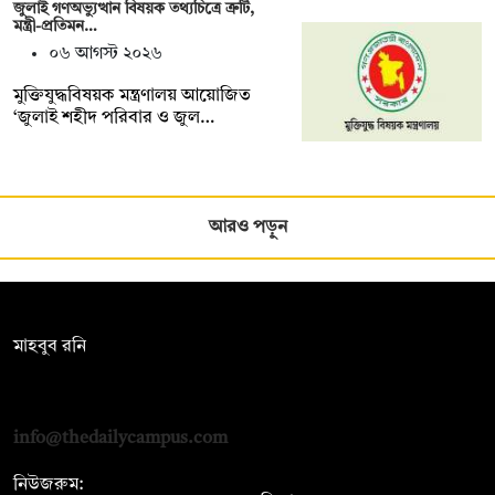
জুলাই গণঅভ্যুত্থান বিষয়ক তথ্যচিত্রে ত্রুটি,
মন্ত্রী-প্রতিমন…
০৬ আগস্ট ২০২৬
মুক্তিযুদ্ধবিষয়ক মন্ত্রণালয় আয়োজিত
‘জুলাই শহীদ পরিবার ও জুল…
আরও পড়ুন
সম্পাদক:
মাহবুব রনি
দ্য ডেইলি ক্যাম্পাস, দ্বিতীয় তলা, হাসান হোল্ডিংস, ৫২/১ নিউ ইস্কাটন
রোড, ঢাকা ১০০০
info@thedailycampus.com
নিউজরুম: