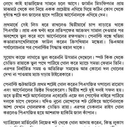
লেগে কাই হাভার্টজের সামনে চলে আসে। জার্মান মিডফিল্ডার প্রায়
মাঝমাঠ থেকে বল নিয়ে একক প্রচেষ্টায় এগিয়ে গিয়ে কঠিন কোণ থেকে
দুর্দান্ত শটে বল জালের ছাদে পাঠিয়ে আর্সেনালকে এগিয়ে দেন।
প্রথমার্ধে সেই লিড ধরে রাখলেও দ্বিতীয়ার্ধে চাপ বাড়াতে থাকে
পিএসজি। প্রায় এক ঘণ্টা ধরে প্রতিপক্ষের আক্রমণ সামাল দেওয়ার পর
অবশেষে ভুল করে বসে আর্সেনালের রক্ষণভাগ। পেনাল্টি বক্সে খভিচা
কভারাতসখেলিয়াকে ফাউল করেন ক্রিসথিয়ান মস্কেরা। ভিএআর
পর্যালোচনার পর পেনাল্টির সিদ্ধান্ত বহাল থাকে।
সুযোগ কাজে লাগাতে ভুল করেননি উসমান দেম্বেলে। স্পট কিক থেকে
ডেভিড রায়াকে ভুল পথে পাঠিয়ে গোল করে ম্যাচে সমতা ফেরান তিনি।
এরপর নির্ধারিত সময় ও অতিরিক্ত সময়েও আর কোনো দল গোলের
দেখা না পাওয়ায় ম্যাচ গড়ায় টাইব্রেকারে।
পেনাল্টি শুটআউটে প্রথম শটেই গোল করেন পিএসজির গন্সালো রামোস
এবং আর্সেনালের ভিক্টর গিওকেরেস। দ্বিতীয় শটে দুই দলই সফল হয়।
তবে তৃতীয় শটে আর্সেনালের এবেরেচি এজে বল পোস্টের বাইরে পাঠিয়ে
দলকে চাপে ফেলেন। যদিও নুনো মেন্দেসের শট ঠেকিয়ে আর্সেনালকে
আশা দেখান গোলরক্ষক ডেভিড রায়া। এরপর ডেকলান রাইস গোল
করলেও পিএসজির হয়ে আশরাফ হাকিমি জাল কাঁপান।
গ্যাব্রিয়েল মার্তিনেলি নিজের শট থেকে গোল আদায় করেন, কিন্তু লুকাস