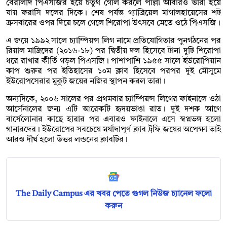
বেরালদি পিএসজির হয়ে চতুর্থ গোল করলে পাল্লা আবারও ভারী হয়ে
যায় ফরাসি দলের দিকে। শেষ পর্যন্ত গ্যাব্রিয়েল মাগালহায়েসের শট
ক্রসবারের ওপর দিয়ে চলে গেলে শিরোপা উৎসবে মেতে ওঠে পিএসজি।
এ জয়ে ১৯৯২ সালে চ্যাম্পিয়ন্স লিগ নামে প্রতিযোগিতার পুনর্গঠনের পর
রিয়াল মাদ্রিদের (২০১৬-১৮) পর দ্বিতীয় দল হিসেবে টানা দুটি শিরোপা
ধরে রাখার কীর্তি গড়ল পিএসজি। পাশাপাশি ১৯৫৫ সালে ইউরোপিয়ান
কাপ শুরুর পর ইতিহাসের ১০ম ক্লাব হিসেবে পরপর দুই মৌসুমে
ইউরোপসেরার মুকুট জয়ের নজির স্থাপন করল তারা।
অন্যদিকে, ২০০৬ সালের পর প্রথমবার চ্যাম্পিয়ন্স লিগের ফাইনালে ওঠা
আর্সেনালের জন্য এটি আরেকটি হৃদয়ভাঙা রাত। দুই দশক আগে
বার্সেলোনার কাছে হারার পর এবারও ফাইনালে এসে স্বপ্নভঙ্গ হলো
গানারদের। ইউরোপের সবচেয়ে মর্যাদাপূর্ণ ক্লাব ট্রফি জয়ের অপেক্ষা তাই
আরও দীর্ঘ হলো উত্তর লন্ডনের ক্লাবটির।
The Daily Campus এর খবর পেতে গুগল নিউজ চ্যানেল ফলো
করুন