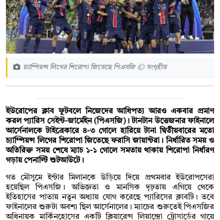
চ্যাম্পিয়ন্স লিগের শিরোপা জিতেছে পিএসজি © সংগৃহীত
ইউরোপের ক্লাব ফুটবলে নিজেদের আধিপত্য আরও একবার প্রমাণ
করল প্যারিস সেইন্ট-জার্মেইন (পিএসজি)। টানটান উত্তেজনার ফাইনালে
আর্সেনালকে টাইব্রেকারে ৪-৩ গোলে হারিয়ে টানা দ্বিতীয়বারের মতো
চ্যাম্পিয়ন্স লিগের শিরোপা জিতেছে ফরাসি জায়ান্টরা। নির্ধারিত সময় ও
অতিরিক্ত সময় শেষে ম্যাচ ১-১ গোলে সমতায় থাকায় শিরোপা নির্ধারণ
গড়ায় পেনাল্টি শুটআউটে।
গত মৌসুমে ইন্টার মিলানকে উড়িয়ে দিয়ে প্রথমবার ইউরোপসেরা
হয়েছিল পিএসজি। অভিজ্ঞতা ও মানসিক দৃঢ়তায় এগিয়ে থেকে
ইতিহাসের পাতায় নতুন অধ্যায় যোগ করেছে প্যারিসের ক্লাবটি। তবে
ফাইনালের শুরুটা অবশ্য ছিল আর্সেনালের। ম্যাচের শুরুতেই পিএসজির
অধিনায়ক মার্কিনহোসের একটি ক্লিয়ারেন্স লিয়ান্দ্রো ট্রোসার্ডের গায়ে