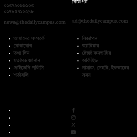
বিজ্ঞাপন
০১৫৭২০৯৯১০৫
,
০১৭১২১৩৬৫৯৩
০১৭৮৫৭১৬২৭৮
ad@thedailycampus.com
news@thedailycampus.com
আমাদের সম্পর্কে
বিজ্ঞাপন
যোগাযোগ
ক্যারিয়ার
তথ্য দিন
টেক্সট কনভার্টার
মতামত জানান
আর্কাইভ
প্রাইভেসি পলিসি
নামাজ, সেহরি, ইফতারের
শর্তাবলি
সময়
অনুসরণ করুন