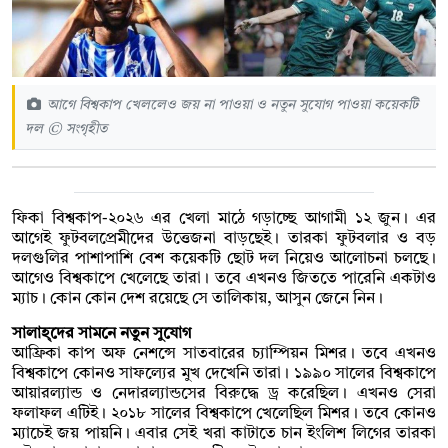
আগে বিশ্বকাপ খেললেও জয় না পাওয়া ও নতুন সুযোগ পাওয়া কয়েকটি
দল © সংগৃহীত
ফিকা বিশ্বকাপ-২০২৬ এর খেলা মাঠে গড়াচ্ছে আগামী ১২ জুন। এর
আগেই ফুটবলপ্রেমীদের উত্তেজনা বাড়ছেই। তারকা ফুটবলার ও বড়
দলগুলির পাশাপাশি বেশ কয়েকটি ছোট দল নিয়েও আলোচনা চলছে।
আগেও বিশ্বকাপে খেলেছে তারা। তবে এখনও জিততে পারেনি একটাও
ম্যাচ। কোন কোন দেশ রয়েছে সে তালিকায়, আসুন জেনে নিন।
সালাহ্‌দের সামনে নতুন সুযোগ
আফ্রিকা কাপ অফ নেশন্সে সাতবারের চ্যাম্পিয়ন মিশর। তবে এখনও
বিশ্বকাপে কোনও সাফল্যের মুখ দেখেনি তারা। ১৯৯০ সালের বিশ্বকাপে
আয়ারল্যান্ড ও নেদারল্যান্ডসের বিরুদ্ধে ড্র করেছিল। এখনও সেরা
ফলাফল এটিই। ২০১৮ সালের বিশ্বকাপে খেলেছিল মিশর। তবে কোনও
ম্যাচেই জয় পায়নি। এবার সেই খরা কাটাতে চান ইংলিশ লিগের তারকা