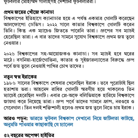
ফুটবলার মোহাম্মদ সালাহ্‌সহ দেশটির ফুটবলাররা।
প্রথম জয়ের খোঁজে কানাডা
বিশ্বকাপের ইতিহাসে ক্যানাডার হয়ে এ পর্যন্ত একমাত্র গোলটি করেছেন
আলফোন্সো ডেভিস। ২০২২ সালে কাতার বিশ্বকাপে গোলটি করেন
তিনি। কিন্তু এক ম্যাচেও জিততে পারেনি তারা। গ্রুপের সব ম্যাচই
হেরেছিল তারা। এ বার তাদের সামনে সুযোগ বিশ্বকাপে প্রথম জয় তুলে
নেওয়ার।
২০২৬ বিশ্বকাপের সহ-আয়োজকও কানাডা। সব ম্যাচই হবে ঘরের
মাঠে। বসনিয়া-হার্জেগোভিনা, কাতার ও সুইজারল্যান্ডের বিরুদ্ধে গ্রুপ
পর্বে জয় তুলে নেওয়াই পাখির চোখ তাদের।
নতুন স্বপ্ন ইরাকের
১৯৮৬ সালের বিশ্বকাপে শেষবার খেলেছিল ইরাক। তবে পুরোটাই ছিল
হতাশায় ভরা। আহমেদ রাধির গোলটি স্মরণীয় হয়ে থাকলেও তিন
ম্যাচেই হেরেছিল দলটি। এবার প্লে-অফে বলিভিয়াকে হারিয়ে বিশ্বকাপে
জায়গা করে নিয়েছে তারা। গ্রুপ পর্বে তাদের সামনে ফ্রান্স, নরওয়ে ও
সেনেগাল। তিন দলই শক্তিশালী হলেও প্রথম জয় তুলে নিতে চায় ইরাক।
আরও পড়ুন:
ভারতে ফুটবল বিশ্বকাপ দেখানো নিয়ে জটিলতা কাটছে,
অনুমতি পাওয়ার কাছাকাছি যে চ্যানেল
৫২ বছরের অপেক্ষা হাইতির