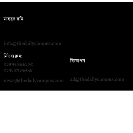
সম্পাদক:
মাহবুব রনি
দ্য ডেইলি ক্যাম্পাস, দ্বিতীয় তলা, হাসান হোল্ডিংস, ৫২/১ নিউ ইস্কাটন
রোড, ঢাকা ১০০০
info@thedailycampus.com
নিউজরুম:
বিজ্ঞাপন
০১৫৭২০৯৯১০৫
,
০১৭১২১৩৬৫৯৩
০১৭৮৫৭১৬২৭৮
ad@thedailycampus.com
news@thedailycampus.com
আমাদের সম্পর্কে
বিজ্ঞাপন
যোগাযোগ
ক্যারিয়ার
তথ্য দিন
টেক্সট কনভার্টার
মতামত জানান
আর্কাইভ
প্রাইভেসি পলিসি
নামাজ, সেহরি, ইফতারের
শর্তাবলি
সময়