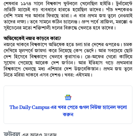
শেষবার ১৯৭৪ সালে বিশ্বকাপ ফুটবলে খেলেছিল হাইতি। টুর্নামেন্টে
প্রতিটি ম্যাচেই বড় ব্যবধানে হারতে হয়েছিল তাদের। পাঁচ দশকেরও
বেশি সময় পর আবার ফিরছে তারা। এ বার প্রথম জয় তুলে নেওয়াই
তাদের লক্ষ্য। তবে সামনে কঠিন চ্যালেঞ্জ। গ্রুপ পর্বে ব্রাজিল, মরক্কো ও
সুইডেনের মতো শক্তিশালী দলের বিরুদ্ধে খেলতে হবে তাদের।
অভিষেকেই নজর কাড়বে কারা?
নজরে থাকবে বিশ্বকাপে অভিষেক হতে চলা চার দেশের ওপরেও। চমক
দেখিয়ে মূলপর্বে জায়গা করে নিয়েছে কেপ ভের্দে। আর সবচেয়ে ছোট
দেশ হিসেবে বিশ্বকাপে খেলবে কুরাসাও। প্লে-অফের গেরো কাটিয়ে
সুযোগ পেয়েছে আরেক দেশ জর্ডান। আর ইতিহাস গড়ে প্রথমবার
বিশ্বকাপে খেলছে মধ্য এশিয়ার দেশ উজ়বেকিস্তান। প্রথম জয় তুলে
নিতে মরিয়া থাকবে এসব দেশও। খবর: এইসময়।
The Daily Campus এর খবর পেতে গুগল নিউজ চ্যানেল ফলো
করুন
ফুটবল
এর আরও সংবাদ