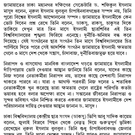
জামায়াতের ঢাকা মহানগর দক্ষিণের সেক্রেটারি ড. শফিকুল ইসলাম
মাসুদ বলেন, নূরুল ইসলাম বুলবুল চাঁপাইনবাবগঞ্জের সম্পদ নয়, তিনি
পুরো বিশ্বের ইসলামী আন্দোলনের সম্পদ। জামায়াতে ইসলামীকে কেন
ভোট দিবেন প্রশ্ন রেখে তিনি বলেন, ডাকসু, রাকসু, চাকুসর দিকে
তাকিয়ে দেখুন মাত্র তিন মাসে ইসলামী ছাত্রশিবির এই তিন
বিশ্ববিদ্যালয়ের শৃঙ্খলা ফিরিয়ে এনেছে। দুর্নীতি-অনিয়ম বন্ধ করে
দিয়েছে। যেই সংগঠনের ছাত্র সংগঠন তিন মাসে বিশ্ববিদ্যালয়ের চিত্র
পাল্টিয়ে দিতে পারে সেই আদর্শিক সংগঠন জামায়াতে ইসলামী ক্ষমতায়
গেলে ৩ মাসে দেশ থেকে সন্ত্রাস, চাঁদাবাজ, দুর্নীতিবাজমুক্ত হয়ে যাবে।
নিরাপদ ও বাসযোগ্য মানবিক বাংলাদেশ গড়তে জামায়াতে ইসলামীর
দাঁড়িপাল্লায় ভোট দেওয়ার আহ্বান জানিয়ে তিনি বলেন, যাদের কাছে
নিজ দলের নেতাকর্মীরা নিরাপদ নয়, তাদের কাছে দেশবাসী নিরাপদ
থাকতে পারবে না। যারা ৫ আগস্ট পরবর্তী নিজ দলের ২ শতাধিক
নেতাকর্মীকে খুন করেছে তারা ক্ষমতায় গেলে রাষ্ট্রের পরিণতি কতটা
ভয়াবহ হবে বলার অপেক্ষা রাখে না। সন্তানের জীবনের নিরাপত্তা ও
সুন্দর ভবিষ্যৎ গঠন নিশ্চিত করতে একবার জামায়াতে ইসলামীকে দেশ
পরিচালনার দায়িত্ব দেওয়ার আহ্বান জানান ড. মাসুদ।
ঢাকা বিশ্ববিদ্যালয় কেন্দ্রীয় ছাত্র সংসদ (ডাকসু) ভিপি আবু সাদিক কায়েম
বলেন, জুলাই বিপ্লবে পিছন থেকে নেতৃত্ব দিয়ে গুরুত্বপূর্ণ ভূমিকা
রেখেছেন নূরুল ইসলাম বুলবুল। তিনি শুধু চাঁপাইনবাবগঞ্জ জেলার
সম্পদ নয়, তিনি পুরো দেশের সম্পদ। তিনি আরও বলেন, জামায়াতে