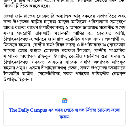
রাকসুর ছাত্র সংসদের মতোই জামায়াতে ইসলামীর নেতৃত্বে ইসলামের
বিজয়ী নিশ্চিত করতে হবে।
জেলা জামায়াতের সেক্রেটারি অধ্যাপক আবু বকরের সভাপতিত্বে এবং
সদর উপজেলা আমির হাফেজ আব্দুল আলিমের পরিচালনায় সমাবেশে
আরও বক্তব্য রাখেন চাঁপাইনবাবগঞ্জ-১ আসনে জামায়াত মনোনীত সংসদ
সদস্য পদপ্রার্থী রাজশাহী মহানগরী আমির ড. কেরামত আলী,
চাঁপাইনবাবগঞ্জ-২ আসনে জামায়াত মনোনীত সংসদ সদস্য পদপ্রার্থী ড.
মিজানুর রহমান, কেন্দ্রীয় কর্মপরিষদ সদস্য ও চাঁপাইনবাবগঞ্জ পৌরসভার
সাবেক মেয়র অধ্যক্ষ মোহাম্মদ নজরুল ইসলাম, কেন্দ্রীয় সংগঠনিক
সম্পাদক অধ্যাপক রফিকুল ইসলাম, কেন্দ্রীয় মজলিসে শুরা সদস্য ও
চাঁপাইনবাবগঞ্জ সদর-৩ আসনের সাবেক এমপি অধ্যাপক লতিফুর
রহমান প্রমুখ। এসময় চাঁপাইনবাবগঞ্জ জেলা, সকল উপজেলা জামায়াতে
ইসলামীর আমীর- সেক্রেটারিসহ সকল পর্যায়ের দায়িত্বশীল নেতৃবৃন্দ
উপস্থিত ছিলেন।
The Daily Campus এর খবর পেতে গুগল নিউজ চ্যানেল ফলো
করুন