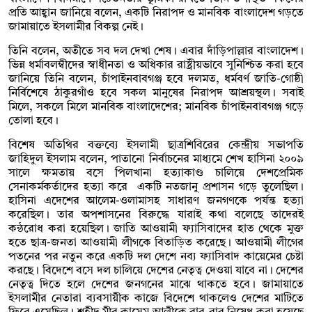
প্রতি আহ্বান জানিয়ে বলেন, একটি নিরাপদ ও মানবিক বাংলাদেশ গড়তে
জামায়াতে ইসলামীর বিকল্প নেই।
তিনি বলেন, অতীতে সব দল দেখা শেষ। এবার দাঁড়িপাল্লার বাংলাদেশ।
ভিন্ন ধর্মাবলম্বীদের স্বাধীনতা ও অধিকার রাষ্ট্রীয়ভাবে সুনিশ্চিত করা হবে
জানিয়ে তিনি বলেন, চাঁপাইনবাবগঞ্জ হবে দলমত, ধর্মবর্ণ জাতি-গোষ্ঠী
নির্বিশেষে ঠাকুরগাঁও হবে সকল মানুষের নিরাপদ আশ্রয়স্থল। সবাই
মিলে, সকলে মিলে মানবিক বাংলাদেশের; মানবিক চাঁপাইনবাবগঞ্জ গড়ে
তোলা হবে।
বিশেষ অতিথির বক্তব্যে ইসলামী ছাত্রশিবিরের কেন্দ্রীয় সভাপতি
জাহিদুল ইসলাম বলেন, পাতানো নির্বাচনের মাধ্যমে শেখ হাসিনা ২০০৯
সালে ক্ষমতায় বসে পিলখানা হত্যাকাণ্ড চালিয়ে দেশপ্রেমিক
সেনাকর্মকর্তাদের হত্যা করে একটি নতজানু প্রশাসন গড়ে তুলেছিল।
হাসিনা এদেশের আলেম-ওলামাসহ সাধারণ জনগণকে পর্যন্ত হত্যা
করেছিল। তার অপশাসনের বিরুদ্ধে যারাই কথা বলেছে তাদেরই
কন্ঠরোধ করা হয়েছিল। জাতি আওয়ামী ফ্যাসিবাদের হাত থেকে মুক্ত
হতে ছাত্র-জনতা আওয়ামী লীগকে বিতাড়িত করেছে। আওয়ামী লীগের
পতনের পর নতুন করে একটি দল দেশে নব্য ফ্যাসিবাদ কায়েমের চেষ্টা
করছে। বিদেশে বসে দল চালিয়ে দেশের নেতৃত্ব দেওয়া যাবে না। দেশের
নেতৃত্ব দিতে হলে দেশের জনগনের মাঝে থাকতে হবে। জামায়াতে
ইসলামীর নেতারা ব্যবসায়ীক কাজে বিদেশে থাকলেও দেশের মাটিতে