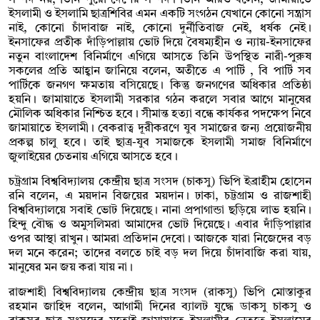
ইসলামী ও ইসলামি ছাত্রশিবির এমন একটি সংগঠন যেখানে কোনো সন্ত্রাস
নাই, কোনো চাঁদাবাজ নাই, কোনো দুর্নীতিবাজ নেই, ধর্ষক নেই।
ইনসাফের প্রতীক দাঁড়িপাল্লায় ভোট দিয়ে বৈষম্যহীন ও ন্যায়-ইনসাফের
নতুন বাংলাদেশ বিনির্মাণে এগিয়ে আসতে তিনি উপস্থিত নারী-পুরুষ
সকলের প্রতি আহ্বান জানিয়ে বলেন, অতীতে এ পার্টি , বি পার্টি সব
পার্টিকে জনগণ ক্ষমতায় বসিয়েছে। কিন্তু জনগণের অধিকার প্রতিষ্ঠা
হয়নি। জামায়াতে ইসলামী সরকার গঠন করলে সবার আগে মানুষের
মৌলিক অধিকার নিশ্চিত হবে। সীমান্ত হত্যা বন্ধে কার্যকর পদক্ষেপ নিবে
জামায়াতে ইসলামী। বেকরাত্ব দূরীকরণে যুব সমাজের জন্য প্রয়োজনীয়
প্রকল্প চালু হবে। তাই ছাত্র-যুব সমাজকে ইসলামী সমাজ বিনির্মাণে
জুলাইয়ের চেতনায় এগিয়ে আসতে হবে।
চট্রগ্রাম বিশ্ববিদ্যালয় কেন্দ্রীয় ছাত্র সংসদ (চাকসু) ভিপি ইব্রাহীম হোসেন
রনি বলেন, এ ময়দান বিজয়ের ময়দান। ঢাকা, চট্টগ্রাম ও রাজশাহী
বিশ্ববিদ্যালয়ে সবাই ভোট দিয়েছে। নানা প্রপাগান্ডা ছড়িয়ে লাভ হয়নি।
হিন্দু বৌদ্ধ ও অমুসলিমরা আমাদের ভোট দিয়েছে। এবার দাঁড়িপাল্লার
ওপর আস্থা রাখুন। আমরা প্রতিদান দেবো। আজকে যারা নিজেদের বড়
দল মনে করেন; তাদের বলতে চাই বড় দল দিয়ে চাঁদাবাজি করা যায়,
মানুষের মন জয় করা যায় না।
রাজশাহী বিশ্ববিদ্যালয় কেন্দ্রীয় ছাত্র সংসদ (রাকসু) ভিপি মোস্তাকুর
রহমান জাহিদ বলেন, আগামী দিনের ব্যালট যুদ্ধে ডাকসু চাকসু ও