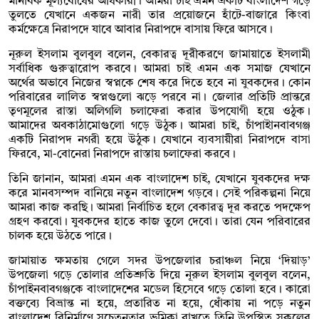
মানবিক মূল্যবোধের অধিকারী। আমরা চাই এমন একটি বাংলাদেশ গড়ে
তুলতে যেখানে একজন নারী তার প্রয়োজনে হাঁটে-বাজারে কিংবা
কর্মক্ষেত্রে নিরাপদে যাবে আবার নিরাপদে বাসায় ফিরে আসবে।
নূরুল ইসলাম বুলবুল বলেন, বেকারত্ব দূরীকরণে জামায়াতে ইসলামী
সর্বাধিক গুরুত্বারোপ করবে। আমরা চাই এমন এক সমাজ যেখানে
অর্থের অভাবে নিজের স্বপ্নকে শেষ করে দিতে হবে না যুবকদের। কোন
পরিবারের লালিত স্বপ্নগুলো ঝড়ে পরবে না। জেলার প্রতিটি প্রান্তরে
তৃণমূলের রাস্তা অলিগলি চলাফেরা করার উপযোগী হয়ে ওঠুক।
আমাদের অবকাঠামোগুলো গড়ে উঠুক। আমরা চাই, চাঁপাইানবাবগঞ্জ
একটি নিরাপদ নগরী হয়ে উঠুক। যেখানে ব্যবসায়ীরা নিরাপদে বাসা
ফিরবে, মা-বোনেরা নিরাপদে রাস্তায় চলাফেরা করবে।
তিনি জানান, আমরা এমন এক বাংলাদেশ চাই, যেখানে যুবকদের দক্ষ
করে মানবসম্পদ বানিয়ে নতুন বাংলাদেশ গড়বে। সেই পরিকল্পনা নিয়ে
আমরা কাজ করছি। আমরা নির্বাচিত হলে বেকারত্ব দূর করতে পদক্ষেপ
গ্রহণ করবো। যুবকদের হাতে কাজ তুলে দেবো। তারা যেন পরিবারের
চালক হয়ে উঠতে পারে।
জামায়াত ক্ষমতায় গেলে সদর উপজেলার চরাঞ্চল নিয়ে ‘দিয়াড়’
উপজেলা গড়ে তোলার প্রতিশ্রুতি দিয়ে নূরুল ইসলাম বুলবুল বলেন,
চাঁপাইনবাবগঞ্জকে বাংলাদেশের মডেল হিসেবে গড়ে তোলা হবে। কারো
বক্তব্যে বিভ্রান্ত না হয়ে, প্রতারিত না হয়ে, ধোঁকায় না পড়ে নতুন
বাংলাদেশ বিনির্মাণে সচেতনতার ভূমিকা রাখতে তিনি উপস্থিত সকলের