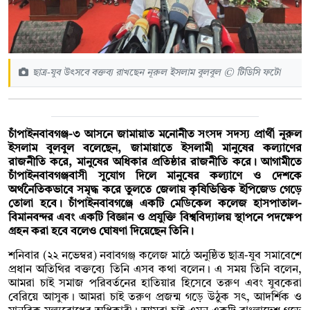
ছাত্র-যুব উৎসবে বক্তব্য রাখছেন নূরুল ইসলাম বুলবুল © টিডিসি ফটো
চাঁপাইনবাবগঞ্জ-৩ আসনে জামায়াত মনোনীত সংসদ সদস্য প্রার্থী নূরুল
ইসলাম বুলবুল বলেছেন, জামায়াতে ইসলামী মানুষের কল্যাণের
রাজনীতি করে, মানুষের অধিকার প্রতিষ্ঠার রাজনীতি করে। আগামীতে
চাঁপাইনবাবগঞ্জবাসী সুযোগ দিলে মানুষের কল্যাণে ও দেশকে
অর্থনৈতিকভাবে সমৃদ্ধ করে তুলতে জেলায় কৃষিভিত্তিক ইপিজেড গেড়ে
তোলা হবে। চাঁপাইনবাবগঞ্জে একটি মেডিকেল কলেজ হাসপাতাল-
বিমানবন্দর এবং একটি বিজ্ঞান ও প্রযুক্তি বিশ্ববিদ্যালয় স্থাপনে পদক্ষেপ
গ্রহন করা হবে বলেও ঘোষণা দিয়েছেন তিনি।
শনিবার (২২ নভেম্বর) নবাবগঞ্জ কলেজ মাঠে অনুষ্ঠিত ছাত্র-যুব সমাবেশে
প্রধান অতিথির বক্তব্যে তিনি এসব কথা বলেন। এ সময় তিনি বলেন,
আমরা চাই সমাজ পরিবর্তনের হাতিয়ার হিসেবে তরুণ এবং যুবকেরা
বেরিয়ে আসুক। আমরা চাই তরুণ প্রজন্ম গড়ে উঠুক সৎ, আদর্শিক ও