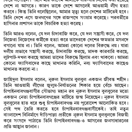
ফিরে এসেছিল। শহীদ মীর কাসেম আলীকে বার-বার নিষেধ করা হয়েছে
দেশে না আসতে। কারণ তাকে দেশে আসলেই আওয়ামী লীগ হত্যা
করবে। কিন্তু তিনি বলেছিলেন, আমার মৃত্যু হলে দেশের মাটিতেই হবে।
তিনি দেশে এসে জনগণের সঙ্গে রাজপথে সংগ্রাম করেছে। পরবর্তীতে
হাসিনার প্রশাসন তাকে বিচারিক হত্যা করেছ।
তিনি আরও বলেন, যে দল চাঁদাবাজি করে, যে দল সন্ত্রাসী করে, যে দল
নিজেরা নিজেদের কর্মীকে হত্যা করে তাদেরকে দেশের ক্ষমতার মসনদে
বসানো যায় না। তিনি বলেন, আমরা কোনো দলের বিরুদ্ধে নয়। যারা
দলীয় প্রভাবে সন্ত্রাসী করছে, চাঁদাবাজি করছে, মাদক কারবারি করছে,
লুটপাট-দখল করছে আমরা তাদের বিরুদ্ধে ছিলাম এবং থাকবো। আমরা
কোনো ফ্যাসিবাদের কাছে মাথানত করিনি, নব্য ফ্যাসিবাদের কাছেও
মাথানত করবো না।
জাহিদুল ইসলাম বলেন, নূরুল ইসলাম বুলবুল একজন জীবন্ত শহীদ।
তিনি আওয়ামী লীগের জুলুম-নির্যাতনের শিকার হয়ে বেঁচে আছেন।
চাঁপাইনবাবগঞ্জবাসীর সৌভাগ্য মহান রব নূরুল ইসলাম বুলবুলের মতো
একজন নেতা চাঁপাইনবাবগঞ্জের মাটিতে জন্ম নিয়েছেন। নূরুল ইসলাম
বুলবুলের হাত ধরে শুধু চাঁপাইনবাবগঞ্জ নয় পুরোদেশ আলোকিত হবে।
সেই পথ তৈরি করতে হবে চাঁপাইনবাবগঞ্জবাসীকেই। তাই নতুন
বাংলাদেশ বিনির্মাণে দাঁড়িপাল্লা প্রতীকে নূরুল ইসলাম বুলবুলকে বিজয়ী
করে সংসদে পাঠাতে তিনি চাঁপাইনবাবগঞ্জ-৩ আসনের জনসাধারনের
প্রতি আহ্বান জানান।