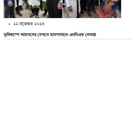
২২ নভেম্বর ২০২৫
ভূমিকম্পে আহতদের দেখতে হাসপাতালে এনডিএফ নেতারা
২২ নভেম্বর ২০২৫
জামায়াত ফ্যাসিবাদবিরোধী দৃশ্যমান কিছুই করেনি : মির্জা ফখরুল