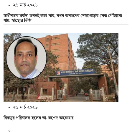
২৬ মার্চ ২০২৬
স্বাধীনতার মর্যাদা তখনই রক্ষা পায়, যখন জনগণের দোরগোড়ায় সেবা পৌঁছানো
যায়: স্বাস্থ্যের ডিজি
২৬ মার্চ ২০২৬
নিকডুর পরিচালক হলেন ডা. রাশেদ আনোয়ার