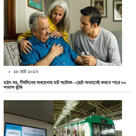
২৮ মার্চ ২০২৬
হঠাৎ নয়, দীর্ঘদিনের অবহেলায় হার্ট অ্যাটাক—ছোট অভ্যাসেই কমতে পারে ৮০
শতাংশ ঝুঁকি