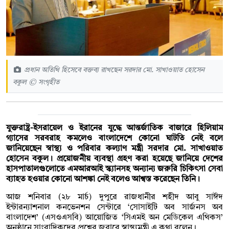
প্রধান অতিথি হিসেবে বক্তব্য রাখছেন সরদার মো. সাখাওয়াত হোসেন
বকুল © সংগৃহীত
যুক্তরাষ্ট্র-ইসরায়েল ও ইরানের যুদ্ধে আন্তর্জাতিক বাজারে হিলিয়াম
গ্যাসের সরবরাহ কমলেও বাংলাদেশে কোনো ঘাটতি নেই বলে
জানিয়েছেন স্বাস্থ্য ও পরিবার কল্যাণ মন্ত্রী সরদার মো. সাখাওয়াত
হোসেন বকুল। প্রয়োজনীয় ব্যবস্থা গ্রহণ করা হয়েছে জানিয়ে দেশের
হাসপাতালগুলোতে এমআরআই স্ক্যানসহ অন্যান্য জরুরি চিকিৎসা সেবা
ব্যাহত হওয়ার কোনো আশঙ্কা নেই বলেও আশ্বস্ত করেছেন তিনি।
আজ শনিবার (২৮ মার্চ) দুপুরে রাজধানীর শহীদ আবু সাঈদ
ইন্টারন্যাশনাল কনভেনশন সেন্টারে ‘সোসাইটি অব সার্জনস অব
বাংলাদেশ’ (এসওএসবি) আয়োজিত ‘সিএমই অন মেডিকেল এথিকস’
অনুষ্ঠানে সাংবাদিকদের প্রশ্নের জবাবে স্বাস্থ্যমন্ত্রী এ কথা বলেন।