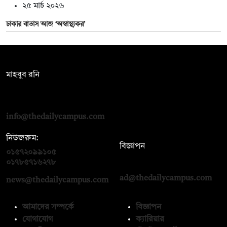
২৫ মার্চ ২০২৬
ঢাকার বাতাস আজ ‘অস্বাস্থ্যকর’
সম্পাদক:
মাহবুব রনি
দ্য ডেইলি ক্যাম্পাস, দ্বিতীয় তলা, হাসান হোল্ডিংস, ৫২/১ নিউ ইস্কাটন
রোড, ঢাকা ১০০০
info@thedailycampus.com
নিউজরুম:
বিজ্ঞাপন
০১৫৭২০৯৯১০৫
,
০১৭১২১৩৬৫৯৩
০১৭৮৫৭১৬২৭৮
ad@thedailycampus.com
news@thedailycampus.com
আমাদের সম্পর্কে
বিজ্ঞাপন
যোগাযোগ
ক্যারিয়ার