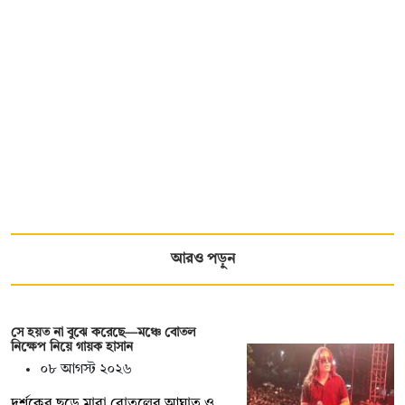
আরও পড়ুন
সে হয়ত না ‍বুঝে করেছে—মঞ্চে বোতল
নিক্ষেপ নিয়ে গায়ক হাসান
০৮ আগস্ট ২০২৬
দর্শকের ছুড়ে মারা বোতলের আঘাত ও