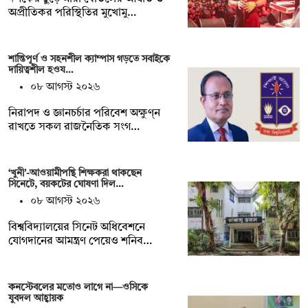
অপ্রীতিকর পরিস্থিতির মুখোমু…
শান্তিপূর্ণ ও সহনশীল ক্যাম্পাস গড়তে সবাইকে
দায়িত্বশীল হওয…
০৮ আগস্ট ২০২৬
নিরাপদ ও জ্ঞানচর্চার পরিবেশ অক্ষুণ্ন
রাখতে সকল রাজনৈতিক সংগ…
‘খুনী’-আওয়ামীপন্থি শিক্ষকরা থাকছেন
সিনেটে, বয়কটের ঘোষণা দিল…
০৮ আগস্ট ২০২৬
বিশ্ববিদ্যালয়ের সিনেট অধিবেশনে
যোগদানের আমন্ত্রণ পেয়েও শনিব…
কনস্টেবলের মতোও লাগে না—ওসিকে
যুবদল আহ্বায়ক