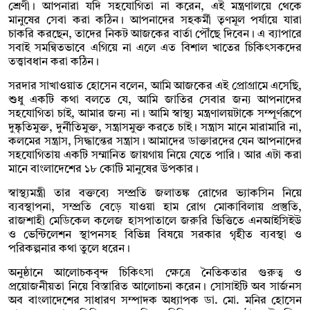
শ্রেণী। আপনারা যদি সহযোগিতা না করেন, এই মন্ত্রণালয়ে থেকে
মানুষের সেবা করা কঠিন। আপনাদের সহকর্মী তৃণমূল পর্যায়ে যারা
চাকরি করছেন, তাদের নিকট আজকের বার্তা পৌঁছে দিবেন। এ ব্যাপারে
সবাই সমন্বিতভাবে এগিয়ে না এলে এত বিশাল খাতের চিকিৎসকদের
তত্ত্বাবধান করা কঠিন।
সরদার সাখাওয়াত হোসেন বলেন, আমি আজকের এই প্রোগ্রামে এসেছি,
শুধু একটি কথা বলতে যে, আমি জাতির সেবার জন্য আপনাদের
সহযোগিতা চাই, আমার জন্য না। আমি স্বাস্থ্য মন্ত্রণালয়টাকে সম্পূর্ণরূপে
দুষ্কৃতিমুক্ত, দুর্নীতিমুক্ত, সন্ত্রাসমুক্ত করতে চাই। সন্ত্রাস মানে মারামারি না,
কলমের সন্ত্রাস, সিদ্ধান্তের সন্ত্রাস। আমাদের ডাক্তারদের যেন আপনাদের
সহযোগিতায় একটি সম্মানিত জায়গায় নিয়ে যেতে পারি। আর এটা করা
মানে বাংলাদেশের ১৮ কোটি মানুষের উপকার।
স্বাস্থ্যমন্ত্রী তার বক্তব্যে সম্প্রতি জলাতঙ্ক রোগের ভ্যাকসিন নিয়ে
ব্যবস্থাপনা, সম্প্রতি বেড়ে যাওয়া হাম রোগ মোকাবিলায় প্রস্তুতি,
রাজশাহী মেডিকেল কলেজ হাসপাতালে জরুরি ভিত্তিতে এনআইসিইউ
ও ভেন্টিলেশন স্থাপনসহ বিভিন্ন বিষয়ে সরকার গৃহীত ব্যবস্থা ও
পরিকল্পনার কথা তুলে ধরেন।
অনুষ্ঠানে আলোচকবৃন্দ চিকিৎসা ক্ষেত্রে নৈতিকতার গুরুত্ব ও
প্রয়োজনীয়তা নিয়ে বিস্তারিত আলোচনা করেন। সোসাইটি অব সার্জনস
অব বাংলাদেশের সাধারণ সম্পাদক অধ্যাপক ডা. মো. মনির হোসেন