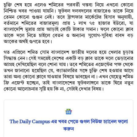
চুক্তি শেষ হয়ে এলেও শমিতের পরবর্তী গন্তব্য নিয়ে এখনো কোনো
নিশ্চিত খবর পাওয়া যায়নি। ফুটবল দলবদলের বাজারেও তাকে নিয়ে
তেমন কোনো গুঞ্জন নেই। তবে ট্রান্সফার মার্কেটের হিসাব অনুযায়ী,
বর্তমানে শমিতের বাজারমূল্য প্রায় ১ লাখ ৭৫ হাজার ইউরো, যা
বাংলাদেশি মুদ্রায় প্রায় আড়াই কোটি টাকার সমান। ফলে কোনো ক্লাব
তাকে দলে নিতে চাইলে বেতন ও অন্যান্য সুযোগ-সুবিধা বাবদ বড়
অংকের অর্থই গুণতে হবে।
গত এপ্রিলে শমিত সোম বাংলাদেশ জাতীয় দলের হয়ে খেলার চূড়ান্ত
সিদ্ধান্ত নেন। সেই সময়েই দেশের একটি বড় ক্লাব তাকে দলে ভেড়ানোর
আগ্রহ দেখিয়েছিল বলে শোনা যায়। তবে শমিতের এজেন্টের পক্ষ থেকে
তখন জানানো হয়েছিল যে, ক্যাভালরির সঙ্গে চুক্তি শেষ হওয়ার আগে
তারা অন্য কোনো ক্লাবে যাওয়ার বিষয়ে ভাবছেন না। এখন যেহেতু শমিত
ফ্রি এজেন্ট হচ্ছেন, তাই বাংলাদেশের ফুটবলাঙ্গনে তাকে ঘিরে নতুন
কোনো আলোচনার সৃষ্টি হয় কি না, সেটাই দেখার বিষয়।
The Daily Campus এর খবর পেতে গুগল নিউজ চ্যানেল ফলো
করুন