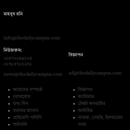
সম্পাদক:
মাহবুব রনি
দ্য ডেইলি ক্যাম্পাস, দ্বিতীয় তলা, হাসান হোল্ডিংস, ৫২/১ নিউ ইস্কাটন
রোড, ঢাকা ১০০০
info@thedailycampus.com
নিউজরুম:
বিজ্ঞাপন
০১৫৭২০৯৯১০৫
,
০১৭১২১৩৬৫৯৩
০১৭৮৫৭১৬২৭৮
ad@thedailycampus.com
news@thedailycampus.com
আমাদের সম্পর্কে
বিজ্ঞাপন
যোগাযোগ
ক্যারিয়ার
তথ্য দিন
টেক্সট কনভার্টার
মতামত জানান
আর্কাইভ
প্রাইভেসি পলিসি
নামাজ, সেহরি, ইফতারের
শর্তাবলি
সময়