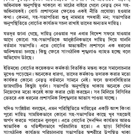
অধিনায়ক অনুপস্থিত থাকলে বা মাঠের বাইরে গেলে নেতৃত্ব দেন সহ-
অধিনায়কই। বোর্ড প্রশাসনের ক্ষেত্রেও একই নীতি প্রযোজ্য হওয়ার
কথা। কেননা, সহ-সভাপতিরা শুধু নামমাত্র পদধারী নন; সভাপতির
অনুপস্থিতিতে বোর্ডের কার্যক্রম সচল রাখাই তাদের অন্যতম দায়িত্ব।
যতদূর জানা গেছে, দায়িত্ব নেওয়ার পর এবার বিদেশ সফরে যাওয়ার
আগে কোনো সহ-সভাপতিকে আনুষ্ঠানিকভাবে দায়িত্ব দিয়ে যাননি
বর্তমান সভাপতি। এতে বোর্ডের অভ্যন্তরীণ প্রশাসনে এক ধরনের
অনিশ্চয়তা চলছে। কিছু ক্ষেত্রে সাংগঠনিক শৃঙ্খলাও ব্যাহত হচ্ছে বলে
অভিযোগ উঠছে।
ইতিমধ্যে বোর্ডের কয়েকজন কর্মকর্তা বিতর্কিত মন্তব্য করে সমালোচনার
মুখেও পড়েছেন। অনেকের ধারণা, তাদের কর্মকাণ্ড তদারক করার মতো
কার্যকর কোনো নেতৃত্ব বর্তমানে সামনে নেই। ফলে জবাবদিহিতার
জায়গাটিও কিছুটা দুর্বল। সভাপতি অনুপস্থিত থাকায় অনেকে যেন
নিজেদের মতো করেই কাজ করার চেষ্টা করছেন। সব মিলিয়ে বিসিবির
ভেতরে এক ধরনের প্রশাসনিক বিশৃঙ্খলার আভাস পাওয়া যাচ্ছে।
যদিও সংশ্লিষ্টরা বলছেন, এমন পরিস্থিতিতে দায়িত্বের একটি অংশ কিংবা
পুরো দায়িত্ব সাময়িকভাবে কোনো সহ-সভাপতির কাছে খুব সহজেই
অর্পণ করতে পারতেন বুলবুল। এতে বোর্ডের দৈনন্দিন কার্যক্রম আরও
স্বাভাবিক ও গতিশীলভাবে পরিচালিত হতো। এ ছাড়া বিসিবির
সাংগঠনিক কার্যক্রম পরিচালনায় সভাপতির স্বশরীরে উপস্থিত থাকা