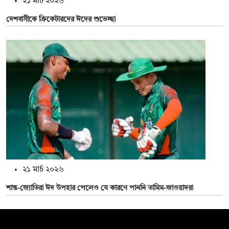
২১ মার্চ ২০২৬
দেশবাসীকে ক্রিকেটারদের ঈদের শুভেচ্ছা
২১ মার্চ ২০২৬
শান্ত-জ্যোতিরা ঈদ উপহার পেলেও যে কারণে পাননি তামিম-জাওয়াদরা
সম্পাদক: