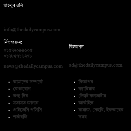
মাহবুব রনি
দ্য ডেইলি ক্যাম্পাস, দ্বিতীয় তলা, হাসান হোল্ডিংস, ৫২/১ নিউ ইস্কাটন
রোড, ঢাকা ১০০০
info@thedailycampus.com
নিউজরুম:
বিজ্ঞাপন
০১৫৭২০৯৯১০৫
,
০১৭১২১৩৬৫৯৩
০১৭৮৫৭১৬২৭৮
ad@thedailycampus.com
news@thedailycampus.com
আমাদের সম্পর্কে
বিজ্ঞাপন
যোগাযোগ
ক্যারিয়ার
তথ্য দিন
টেক্সট কনভার্টার
মতামত জানান
আর্কাইভ
প্রাইভেসি পলিসি
নামাজ, সেহরি, ইফতারের
শর্তাবলি
সময়