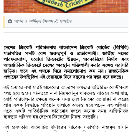
পাপন ও আমিনুল ইসলাম © সংগৃহীত
দেশের ক্রিকেট পরিচালনায় বাংলাদেশ ক্রিকেট বোর্ডের (বিসিবি)
সভাপতির পদটি বেশ গুরুত্বপূর্ণ ও প্রভাবশালী। জাতীয় দলের
পারফরম্যান্স, ঘরোয়া ক্রিকেটের উন্নয়ন, অবকাঠামো নির্মাণ এবং
আন্তর্জাতিক ক্রিকেটে দেশের অবস্থান শক্তিশালী করার সঙ্গেও সরাসরি
জড়িত। তবে এই পদকে ঘিরে সমালোচনাও কম নয়। রাজনৈতিক
প্রভাবের উপস্থিতিও এই চেয়ারকে ঘিরে বছরের পর বছর ধরে চলছে।
এই চেয়ারে বসা মাত্রই অনেকের আচরণে ক্ষমতার অতিরিক্ত কেন্দ্রীকরণ
স্পষ্ট হয়ে ওঠে। গঠনতন্ত্রে নানা নিয়মকানুন থাকলেও বাস্তবে দেখা যায়,
বোর্ড পরিচালনার ক্ষেত্রে অনেক সময় সেই নিয়মের তোয়াক্কা না করেই
প্রায় একক সিদ্ধান্তে প্রতিষ্ঠান চালাতে অভ্যস্ত হয়ে পড়েন সভাপতিরা।
এতে একটি প্রাতিষ্ঠানিক কাঠামোর বদলে অনেক সময় ব্যক্তিনির্ভর
ব্যবস্থায় পরিণত হয় দেশের ক্রিকেটের নিয়ন্তা সংস্থাটি।
এই প্রবণতায় আলোচিত উদাহরণ সাবেক সভাপতি নাজমুল হাসান