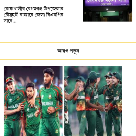
নোয়াখালীর বেগমগঞ্জ উপজেলার
চৌমুহনী বাজারে জেলা বিএনপির
সাবে…
আরও পড়ুন