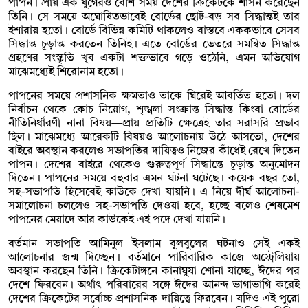
পাপন। প্রায় এক যুগেরও বেশি সময় দেশের ক্রিকেটকে শাসন করেছেন
তিনি। সে সময়ে অঘোষিতভাবেই বোর্ডের ছোট-বড় সব সিদ্ধান্তই তার
ইশারায় হতো। বোর্ডে বিভিন্ন কমিটি থাকলেও বাস্তবে এককভাবে সেসব
সিদ্ধান্ত চূড়ান্ত করতেন তিনিই। এতে বোর্ডের ভেতরে সমন্বিত সিদ্ধান্ত
গ্রহণের সংস্কৃতি খুব একটা শক্তভাবে গড়ে ওঠেনি, এমন অভিযোগ
মাঝেমধ্যেই শিরোনাম হতো।
পাপনের সময়ে প্রশাসনিক ক্ষমতাও তাকে ঘিরেই আবর্তিত হতো। দল
নির্বাচন থেকে কোচ নিয়োগ, শৃঙ্খলা সংক্রান্ত সিদ্ধান্ত কিংবা বোর্ডের
নীতিনির্ধারণী নানা বিষয়—প্রায় প্রতিটি ক্ষেত্রেই তার সরাসরি প্রভাব
ছিল। মাঝেমধ্যে আরেকটি বিষয়ও আলোচনায় উঠে আসতো, দেশের
বাইরে অবস্থান করলেও সভাপতির দায়িত্বও নিজের কাঁধেই রেখে দিতেন
পাপন। দেশের বাইরে থেকেও গুরুত্বপূর্ণ সিদ্ধান্তে চূড়ান্ত অনুমোদন
দিতেন। পাপনের সময়ে বহুবার এমন ঘটনা ঘটেছে। কয়েক বছর তো,
সহ-সভাপতি হিসেবেই কাউকে দেখা যায়নি। এ নিয়ে দীর্ঘ আলোচনা-
সমালোচনা চললেও সহ-সভাপতি দেওয়া হবে, হচ্ছে বলেও শেষমেশ
পাপনের মেয়াদে আর কাউকেই এই পদে দেখা যায়নি।
বর্তমান সভাপতি আমিনুল ইসলাম বুলবুলের ঘটনাও সেই একই
আলোচনার জন্ম দিচ্ছেন। বর্তমানে পারিবারিক কাজে অস্ট্রেলিয়ায়
অবস্থান করছেন তিনি। ক্রিকেটাঙ্গনে কানাঘুষা শোনা যাচ্ছে, ঈদের পর
দেশে ফিরবেন। অর্থাৎ পরিবারের সঙ্গে ঈদের আনন্দ ভাগাভাগি করেই
দেশের ক্রিকেটের সর্বোচ্চ প্রশাসনিক দায়িত্বে ফিরবেন। যদিও এই পুরো