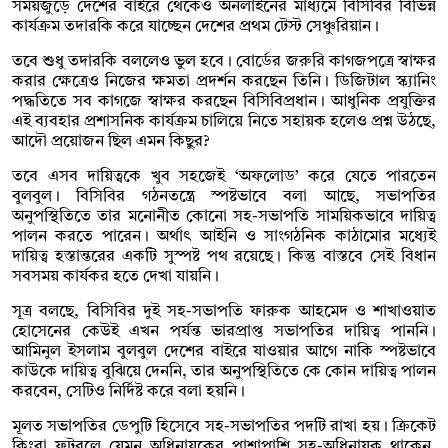
সময়জুড়ে দেশের বাইরে থেকেও অনলাইনের মাধ্যমে বিসিবির বিভিন্ন
কার্যক্রম তদারকি করে যাচ্ছেন দেশের প্রথম টেস্ট সেঞ্চুরিয়ান।
তবে শুধু তদারকি বললেও ভুল হবে। বোর্ডের জরুরি কাগজপত্রে স্বাক্ষর
করার ক্ষেত্রেও নিজের ক্ষমতা প্রদর্শন করছেন তিনি। ডিজিটাল স্ক্যানিং
পদ্ধতিতে সব কাগজে স্বাক্ষর করছেন বিসিবিপ্রধান। আধুনিক প্রযুক্তির
এই ব্যবহার প্রশাসনিক কার্যক্রম চালিয়ে নিতে সহায়ক হলেও প্রশ্ন উঠছে,
আদৌ প্রয়োজন ছিল এমন কিছুর?
তবে এসব দায়িত্বকে খুব সহজেই ‘অফলোড’ করে যেতে পারতেন
বুলবুল। বিসিবির গঠনতন্ত্রে স্পষ্টভাবে বলা আছে, সভাপতির
অনুপস্থিতিতে তার মনোনীত কোনো সহ-সভাপতি সাময়িকভাবে দায়িত্ব
পালন করতে পারেন। অর্থাৎ আইনি ও সাংগঠনিক কাঠামোর মধ্যেই
দায়িত্ব হস্তান্তরের একটি সুস্পষ্ট পথ রয়েছে। কিন্তু বাস্তবে সেই বিধান
সবসময় কার্যকর হতে দেখা যায়নি।
সূত্র বলছে, বিসিবির দুই সহ-সভাপতি ফারুক আহমেদ ও শাখাওয়াত
হোসেনের কেউই এখন পর্যন্ত ভারপ্রাপ্ত সভাপতির দায়িত্ব পাননি।
আমিনুল ইসলাম বুলবুল দেশের বাইরে যাওয়ার আগে নাকি স্পষ্টভাবে
কাউকে দায়িত্ব বুঝিয়ে দেননি, তার অনুপস্থিতিতে কে কোন দায়িত্ব পালন
করবেন, সেটিও নির্দিষ্ট করে বলা হয়নি।
মূলত সভাপতির ডেপুটি হিসেবে সহ-সভাপতির পদটি রাখা হয়। ক্রিকেট
কিংবা ফুটবলে যেমন অধিনায়কের পাশাপাশি সহ-অধিনায়ক থাকেন,