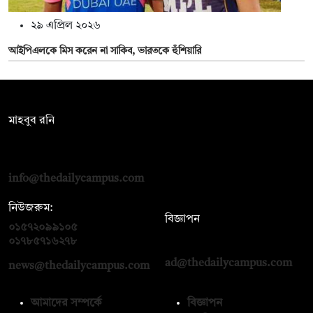
২৯ এপ্রিল ২০২৬
আইপিএলকে মিস করেন না সাকিব, ভারতকে হুঁশিয়ারি
সম্পাদক:
মাহবুব রনি
দ্য ডেইলি ক্যাম্পাস, দ্বিতীয় তলা, হাসান হোল্ডিংস, ৫২/১ নিউ ইস্কাটন
রোড, ঢাকা ১০০০
info@thedailycampus.com
নিউজরুম:
বিজ্ঞাপন
০১৫৭২০৯৯১০৫
,
০১৭১২১৩৬৫৯৩
০১৭৮৫৭১৬২৭৮
ad@thedailycampus.com
news@thedailycampus.com
আমাদের সম্পর্কে
বিজ্ঞাপন