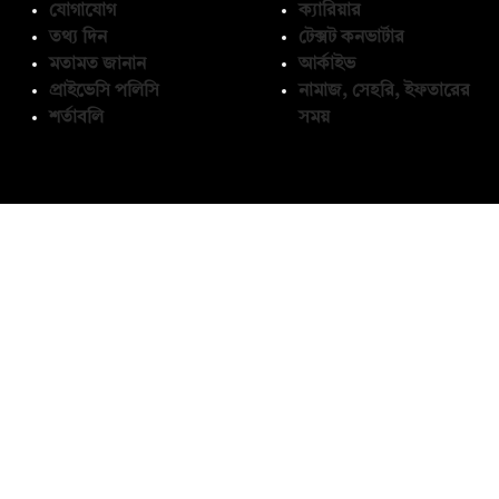
যোগাযোগ
ক্যারিয়ার
তথ্য দিন
টেক্সট কনভার্টার
মতামত জানান
আর্কাইভ
প্রাইভেসি পলিসি
নামাজ, সেহরি, ইফতারের
শর্তাবলি
সময়
অনুসরণ করুন
© কপিরাইট 2026, দ্য ডেইলি ক্যাম্পাস লিমিটেড