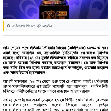
আইপিএল শিরোপা © সংগৃহীত
প্রায় শেষের পথে ইন্ডিয়ান প্রিমিয়ার লিগের (আইপিএল) ১৯তম আসর।
এরই মধ্যে জনপ্রিয় এই ফ্র্যাঞ্চাইজি টুর্নামেন্টের প্লে-অফও নিশ্চিত
হয়েছে। রবিবার (২৪ মে) মুম্বাই ইন্ডিয়ান্সকে হারিয়ে সবশেষ দল হিসেবে
প্লে-অফে জায়গা নিশ্চিত করেছে রাজস্থান রয়্যালস। প্লে-অফ নিশ্চিত
করা বাকি তিন দল হলো রয়্যাল চ্যালেঞ্জার্স ব্যাঙ্গালুরু, গুজরাট টাইটান্স
এবং সানরাইজার্স হায়দরাবাদ।
আগামী মঙ্গলবার (২৬ মে) থেকে শুরু হবে প্লে-অফের লড়াই। ধর্মশালায়
প্রথম কোয়ালিফায়ারে গুজরাটের মুখোমুখি হবে ব্যাঙ্গালুরু। পরদিন নিউ
চন্দিগঢ়ে এলিমিনেটরের ম্যাচে লড়বে রাজস্থান ও হায়দরাবাদ।
এই ম্যাচে জয়ী দল একই ভেন্যুতে ২৯ মে দ্বিতীয় কোয়ালিফায়ারে প্রথম
কোয়ালিফায়ারের পরাজিত দলের বিপক্ষে লড়বে। দ্বিতীয়
কোয়ালিফায়ারে জয়ী দল আগামী ৩১ মে আহমেদাবাদের নরেন্দ্র মোদি