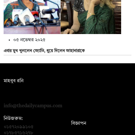
০৫ নভেম্বর ২০২৫
এবার মুখ খুললেন জ্যোতি, ধুয়ে দিলেন জাহানারাকে
সম্পাদক:
মাহবুব রনি
দ্য ডেইলি ক্যাম্পাস, দ্বিতীয় তলা, হাসান হোল্ডিংস, ৫২/১ নিউ ইস্কাটন
রোড, ঢাকা ১০০০
info@thedailycampus.com
নিউজরুম:
বিজ্ঞাপন
০১৫৭২০৯৯১০৫
,
০১৭১২১৩৬৫৯৩
০১৭৮৫৭১৬২৭৮