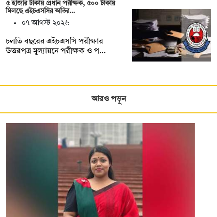
৫ হাজার টাকায় প্রধান পরীক্ষক, ৫০০ টাকায়
মিলছে এইচএসসির অতির…
০৭ আগস্ট ২০২৬
চলতি বছরের এইচএসসি পরীক্ষার
উত্তরপত্র মূল্যায়নে পরীক্ষক ও প…
আরও পড়ুন