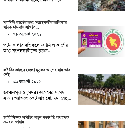
থাকার সম্ভাবনা রয়েছে আজ। তবে…
ফ্যামিলি কার্ডের তথ্য সংগ্রহকারীর তালিকায়
মাদক মামলায় সাজাপ…
০৯ আগস্ট ২০২৬
পটুয়াখালীর বাউফলে ফ্যামিলি কার্ডের
তথ্য সংগ্রহকারীদের চূড়ান…
লটারির কারণে জেলা স্কুলের আগের মান আর
নেই
০৯ আগস্ট ২০২৬
জামালপুর-৫ (সদর) আসনের সংসদ
সদস্য অ্যাডভোকেট শাহ মো. ওয়ারেছ…
জাবি শিক্ষক সমিতির নতুন সভাপতি অধ্যাপক
এমরান জাহান