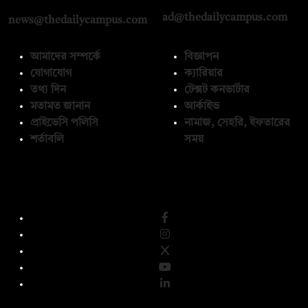
ad@thedailycampus.com
news@thedailycampus.com
আমাদের সম্পর্কে
বিজ্ঞাপন
যোগাযোগ
ক্যারিয়ার
তথ্য দিন
টেক্সট কনভার্টার
মতামত জানান
আর্কাইভ
প্রাইভেসি পলিসি
নামাজ, সেহরি, ইফতারের
শর্তাবলি
সময়
অনুসরণ করুন