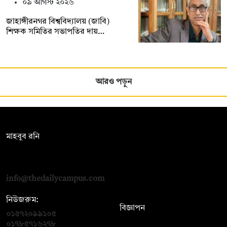
০৯ আগস্ট ২০২৬
জাহাঙ্গীরনগর বিশ্ববিদ্যালয় (জাবি)
শিক্ষক সমিতির সভাপতির দায়…
আরও পড়ুন
সম্পাদক:
মাহবুব রনি
দ্য ডেইলি ক্যাম্পাস, দ্বিতীয় তলা, হাসান হোল্ডিংস, ৫২/১ নিউ ইস্কাটন
রোড, ঢাকা ১০০০
info@thedailycampus.com
নিউজরুম:
বিজ্ঞাপন
০১৫৭২০৯৯১০৫
,
০১৭১২১৩৬৫৯৩
০১৭৮৫৭১৬২৭৮