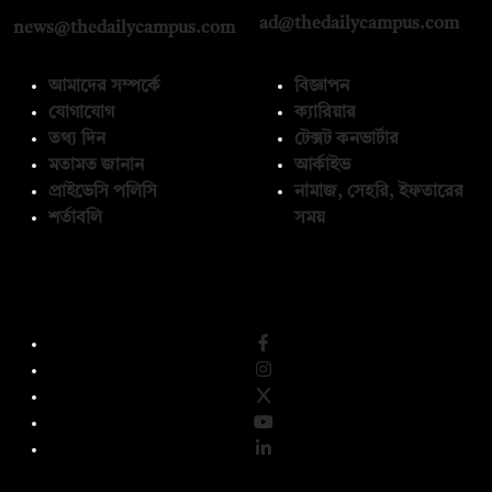
ad@thedailycampus.com
news@thedailycampus.com
আমাদের সম্পর্কে
বিজ্ঞাপন
যোগাযোগ
ক্যারিয়ার
তথ্য দিন
টেক্সট কনভার্টার
মতামত জানান
আর্কাইভ
প্রাইভেসি পলিসি
নামাজ, সেহরি, ইফতারের
শর্তাবলি
সময়
অনুসরণ করুন