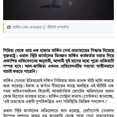
মার্কিন সেনা প্রত্যাহার © টিডিসি সম্পাদিত
সিরিয়া থেকে প্রায় এক হাজার মার্কিন সেনা প্রত্যাহারের সিদ্ধান্ত নিয়েছে
যুক্তরাষ্ট্র। ওয়াল স্ট্রিট জার্নালের তিনজন মার্কিন কর্মকর্তার বরাত দিয়ে
প্রকাশিত প্রতিবেদনের অনুযায়ী, আগামী দুই মাসের মধ্যে পুরো প্রক্রিয়াটি
সম্পন্ন হবে। আল-জাজিরা এখনও প্রতিবেদনটির সত্যতা স্বাধীনভাবে
যাচাই করতে পারেনি।
মার্কিন সেনারা ইতিমধ্যেই দক্ষিণ সিরিয়ার আল-তানফ ঘাঁটি খালি করতে
শুরু করেছে। ইরাক ও জর্ডান সীমান্তের কাছে অবস্থিত এই ঘাঁটিটি এক
সময় আইএসআইএল বিরোধী আন্তর্জাতিক জোটের অভিযানের প্রধান
কেন্দ্র হিসেবে ব্যবহৃত হতো। মার্কিন সেন্ট্রাল কমান্ড (সেন্টকম) জানাচ্ছে,
'এই প্রত্যাহার একটি সুপরিকল্পিত এবং পরিস্থিতি-ভিত্তিক পদক্ষেপ।'
ওয়াল স্ট্রিট জার্নালের প্রতিবেদনে বলা হয়েছে, প্রেসিডেন্ট ডোনাল্ড
ট্রাম্পের প্রশাসন অন্তত গত জানুয়ারি থেকে পুরো সেনা প্রত্যাহারের