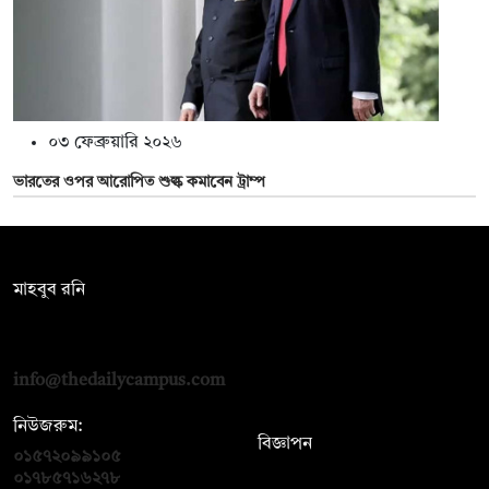
০৩ ফেব্রুয়ারি ২০২৬
ভারতের ওপর আরোপিত শুল্ক কমাবেন ট্রাম্প
সম্পাদক:
মাহবুব রনি
দ্য ডেইলি ক্যাম্পাস, দ্বিতীয় তলা, হাসান হোল্ডিংস, ৫২/১ নিউ ইস্কাটন
রোড, ঢাকা ১০০০
info@thedailycampus.com
নিউজরুম:
বিজ্ঞাপন
০১৫৭২০৯৯১০৫
,
০১৭১২১৩৬৫৯৩
০১৭৮৫৭১৬২৭৮