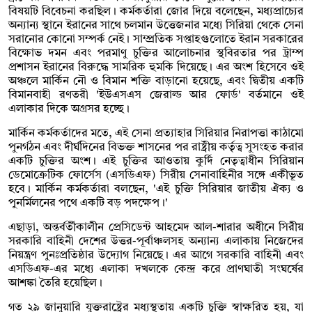
বিষয়টি বিবেচনা করছিল। কর্মকর্তারা জোর দিয়ে বলেছেন, মধ্যপ্রাচ্যের
অন্যান্য স্থানে ইরানের সাথে চলমান উত্তেজনার মধ্যে সিরিয়া থেকে সেনা
সরানোর কোনো সম্পর্ক নেই। সাম্প্রতিক সপ্তাহগুলোতে ইরান সরকারের
বিক্ষোভ দমন এবং পরমাণু চুক্তির আলোচনার স্থবিরতার পর ট্রাম্প
প্রশাসন ইরানের বিরুদ্ধে সামরিক হুমকি দিয়েছে। এর অংশ হিসেবে ওই
অঞ্চলে মার্কিন নৌ ও বিমান শক্তি বাড়ানো হয়েছে, এবং দ্বিতীয় একটি
বিমানবাহী রণতরী 'ইউএসএস জেরাল্ড আর ফোর্ড' বর্তমানে ওই
এলাকার দিকে অগ্রসর হচ্ছে।
মার্কিন কর্মকর্তাদের মতে, এই সেনা প্রত্যাহার সিরিয়ার নিরাপত্তা কাঠামো
পুনর্গঠন এবং দীর্ঘদিনের বিভক্ত শাসনের পর রাষ্ট্রীয় কর্তৃত্ব সুসংহত করার
একটি চুক্তির অংশ। এই চুক্তির আওতায় কুর্দি নেতৃত্বাধীন সিরিয়ান
ডেমোক্রেটিক ফোর্সেস (এসডিএফ) সিরীয় সেনাবাহিনীর সঙ্গে একীভূত
হবে। মার্কিন কর্মকর্তারা বলছেন, 'এই চুক্তি সিরিয়ার জাতীয় ঐক্য ও
পুনর্মিলনের পথে একটি বড় পদক্ষেপ।'
এছাড়া, অন্তর্বর্তীকালীন প্রেসিডেন্ট আহমেদ আল-শারার অধীনে সিরীয়
সরকারি বাহিনী দেশের উত্তর-পূর্বাঞ্চলসহ অন্যান্য এলাকায় নিজেদের
নিয়ন্ত্রণ পুনঃপ্রতিষ্ঠার উদ্যোগ নিয়েছে। এর আগে সরকারি বাহিনী এবং
এসডিএফ-এর মধ্যে এলাকা দখলকে কেন্দ্র করে প্রাণঘাতী সংঘর্ষের
আশঙ্কা তৈরি হয়েছিল।
গত ২৯ জানুয়ারি যুক্তরাষ্ট্রের মধ্যস্থতায় একটি চুক্তি স্বাক্ষরিত হয়, যা