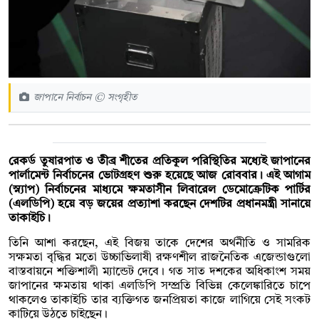
জাপানে নির্বাচন © সংগৃহীত
রেকর্ড তুষারপাত ও তীব্র শীতের প্রতিকূল পরিস্থিতির মধ্যেই জাপানের
পার্লামেন্ট নির্বাচনের ভোটগ্রহণ শুরু হয়েছে আজ রোববার। এই আগাম
(স্ন্যাপ) নির্বাচনের মাধ্যমে ক্ষমতাসীন লিবারেল ডেমোক্রেটিক পার্টির
(এলডিপি) হয়ে বড় জয়ের প্রত্যাশা করছেন দেশটির প্রধানমন্ত্রী সানায়ে
তাকাইচি।
তিনি আশা করছেন, এই বিজয় তাকে দেশের অর্থনীতি ও সামরিক
সক্ষমতা বৃদ্ধির মতো উচ্চাভিলাষী রক্ষণশীল রাজনৈতিক এজেন্ডাগুলো
বাস্তবায়নে শক্তিশালী ম্যান্ডেট দেবে। গত সাত দশকের অধিকাংশ সময়
জাপানের ক্ষমতায় থাকা এলডিপি সম্প্রতি বিভিন্ন কেলেঙ্কারিতে চাপে
থাকলেও তাকাইচি তার ব্যক্তিগত জনপ্রিয়তা কাজে লাগিয়ে সেই সংকট
কাটিয়ে উঠতে চাইছেন।