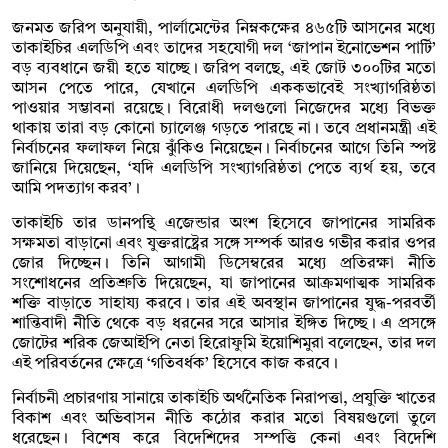
জনমত জরিপ অনুযায়ী, পার্লামেন্টের নিম্নকক্ষের ৪৬৫টি আসনের মধ্যে
তাকাইচির এলডিপি এবং তাদের সহযোগী দল ‘জাপান ইনোভেশন পার্টি’
বড় ব্যবধানে জয়ী হতে যাচ্ছে। জরিপ বলছে, এই জোট ৩০০টির মতো
আসন পেতে পারে, যেখানে এলডিপি এককভাবেই সংখ্যাগরিষ্ঠতা
পাওয়ার সম্ভাবনা রয়েছে। বিরোধী দলগুলো নিজেদের মধ্যে বিভক্ত
থাকায় তারা বড় কোনো চ্যালেঞ্জ গড়তে পারছে না। তবে প্রধানমন্ত্রী এই
নির্বাচনের ফলাফল নিয়ে ঝুঁকিও নিয়েছেন। নির্বাচনের আগে তিনি স্পষ্ট
জানিয়ে দিয়েছেন, ‘যদি এলডিপি সংখ্যাগরিষ্ঠতা পেতে ব্যর্থ হয়, তবে
আমি পদত্যাগ করব’।
তাকাইচি তার ডানপন্থি এজেন্ডার অংশ হিসেবে জাপানের সামরিক
সক্ষমতা বাড়ানো এবং যুক্তরাষ্ট্রের সঙ্গে সম্পর্ক আরও গভীর করার ওপর
জোর দিচ্ছেন। তিনি আগামী ডিসেম্বরের মধ্যে প্রতিরক্ষা নীতি
সংশোধনের প্রতিশ্রুতি দিয়েছেন, যা জাপানের আক্রমণাত্মক সামরিক
শক্তি বাড়াতে সাহায্য করবে। তার এই অবস্থান জাপানের যুদ্ধ-পরবর্তী
শান্তিবাদী নীতি থেকে বড় ধরনের সরে আসার ইঙ্গিত দিচ্ছে। এ প্রসঙ্গে
জোটের শরিক জেআইপি নেতা হিরোফুমি ইয়োশিমুরা বলেছেন, তার দল
এই পরিবর্তনের ক্ষেত্রে ‘গতিবর্ধক’ হিসেবে কাজ করবে।
নির্বাচনী প্রচারণায় সানায়ে তাকাইচি অর্থনৈতিক নিরাপত্তা, প্রযুক্তি খাতের
বিকাশ এবং অভিবাসন নীতি কঠোর করার মতো বিষয়গুলো তুলে
ধরেছেন। বিশেষ করে বিদেশিদের সম্পত্তি কেনা এবং বিদেশি