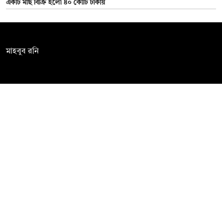
একটি মাছ বিক্রি হলো ৪০ কোটি টাকায়
সম্পাদক:
মাহবুব রনি
দ্য ডেইলি ক্যাম্পাস, দ্বিতীয় তলা, হাসান হোল্ডিংস, ৫২/১ নিউ ইস্কাটন
রোড, ঢাকা ১০০০
info@thedailycampus.com
নিউজরুম:
বিজ্ঞাপন
০১৫৭২০৯৯১০৫
,
০১৭১২১৩৬৫৯৩
০১৭৮৫৭১৬২৭৮
ad@thedailycampus.com
news@thedailycampus.com
আমাদের সম্পর্কে
বিজ্ঞাপন
যোগাযোগ
ক্যারিয়ার
তথ্য দিন
টেক্সট কনভার্টার
মতামত জানান
আর্কাইভ