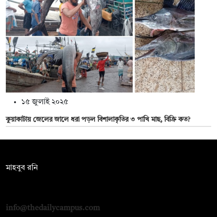
১৫ জুলাই ২০২৫
কুয়াকাটায় জেলের জালে ধরা পড়ল বিশালাকৃতির ৩ পাখি মাছ, বিক্রি কত?
সম্পাদক:
মাহবুব রনি
দ্য ডেইলি ক্যাম্পাস, দ্বিতীয় তলা, হাসান হোল্ডিংস, ৫২/১ নিউ ইস্কাটন
রোড, ঢাকা ১০০০
info@thedailycampus.com