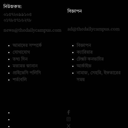
নিউজরুম:
বিজ্ঞাপন
০১৫৭২০৯৯১০৫
,
০১৭১২১৩৬৫৯৩
০১৭৮৫৭১৬২৭৮
ad@thedailycampus.com
news@thedailycampus.com
আমাদের সম্পর্কে
বিজ্ঞাপন
যোগাযোগ
ক্যারিয়ার
তথ্য দিন
টেক্সট কনভার্টার
মতামত জানান
আর্কাইভ
প্রাইভেসি পলিসি
নামাজ, সেহরি, ইফতারের
শর্তাবলি
সময়
অনুসরণ করুন