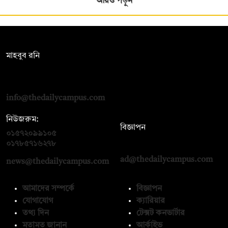
আরও পড়ুন
সম্পাদক:
মাহবুব রনি
দ্য ডেইলি ক্যাম্পাস, দ্বিতীয় তলা, হাসান হোল্ডিংস, ৫২/১ নিউ ইস্কাটন
রোড, ঢাকা ১০০০
info@thedailycampus.com
নিউজরুম:
বিজ্ঞাপন
০১৫৭২০৯৯১০৫
,
০১৭১২১৩৬৫৯৩
০১৭৮৫৭১৬২৭৮
ad@thedailycampus.com
news@thedailycampus.com
আমাদের সম্পর্কে
বিজ্ঞাপন
যোগাযোগ
ক্যারিয়ার
তথ্য দিন
টেক্সট কনভার্টার
মতামত জানান
আর্কাইভ