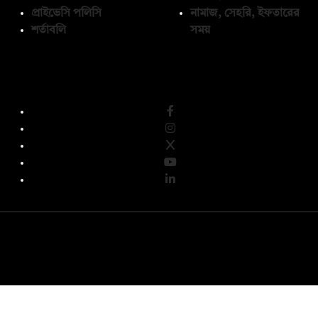
প্রাইভেসি পলিসি
নামাজ, সেহরি, ইফতারের
শর্তাবলি
সময়
অনুসরণ করুন
© কপিরাইট 2026, দ্য ডেইলি ক্যাম্পাস লিমিটেড