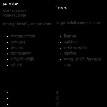
নিউজরুম:
বিজ্ঞাপন
০১৫৭২০৯৯১০৫
,
০১৭১২১৩৬৫৯৩
০১৭৮৫৭১৬২৭৮
ad@thedailycampus.com
news@thedailycampus.com
আমাদের সম্পর্কে
বিজ্ঞাপন
যোগাযোগ
ক্যারিয়ার
তথ্য দিন
টেক্সট কনভার্টার
মতামত জানান
আর্কাইভ
প্রাইভেসি পলিসি
নামাজ, সেহরি, ইফতারের
শর্তাবলি
সময়
অনুসরণ করুন