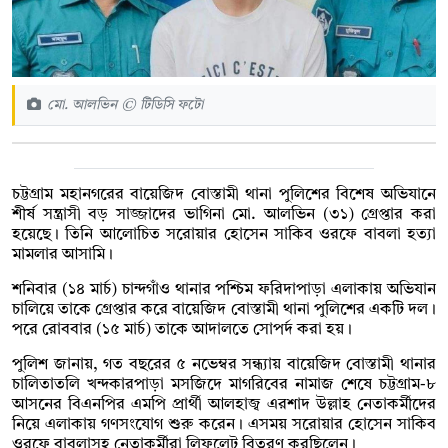
মো. আলভিন © টিডিসি ফটো
চট্টগ্রাম মহানগরের বায়েজিদ বোস্তামী থানা পুলিশের বিশেষ অভিযানে
শীর্ষ সন্ত্রাসী বড় সাজ্জাদের ভাগিনা মো. আলভিন (৩১) গ্রেপ্তার করা
হয়েছে। তিনি আলোচিত সরোয়ার হোসেন সাকিব ওরফে বাবলা হত্যা
মামলার আসামি।
শনিবার (১৪ মার্চ) চান্দগাঁও থানার পশ্চিম ফরিদাপাড়া এলাকায় অভিযান
চালিয়ে তাকে গ্রেপ্তার করে বায়েজিদ বোস্তামী থানা পুলিশের একটি দল।
পরে রোববার (১৫ মার্চ) তাকে আদালতে সোপর্দ করা হয়।
পুলিশ জানায়, গত বছরের ৫ নভেম্বর সন্ধ্যায় বায়েজিদ বোস্তামী থানার
চালিতাতলি খন্দকারপাড়া মসজিদে মাগরিবের নামাজ শেষে চট্টগ্রাম-৮
আসনের বিএনপির এমপি প্রার্থী আলহাজ্ব এরশাদ উল্লাহ নেতাকর্মীদের
নিয়ে এলাকায় গণসংযোগ শুরু করেন। এসময় সরোয়ার হোসেন সাকিব
ওরফে বাবলাসহ নেতাকর্মীরা লিফলেট বিতরণ করছিলেন।