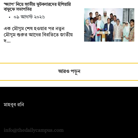
‘ক্ষ্যাপ’ নিয়ে জাতীয় ফুটবলারদের হুঁশিয়ারি
বাফুফে সভাপতির
০৯ আগস্ট ২০২৬
এক মৌসুম শেষ হওয়ার পর নতুন
মৌসুম শুরুর আগের বিরতিতে জাতীয়
দ…
আরও পড়ুন
সম্পাদক:
মাহবুব রনি
দ্য ডেইলি ক্যাম্পাস, দ্বিতীয় তলা, হাসান হোল্ডিংস, ৫২/১ নিউ ইস্কাটন
রোড, ঢাকা ১০০০
info@thedailycampus.com