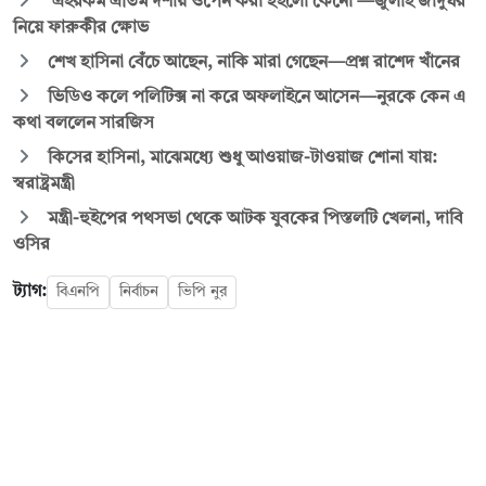
‘এইরকম এতিম দশায় ওপেন করা হইলো কেনো’—জুলাই জাদুঘর
নিয়ে ফারুকীর ক্ষোভ
শেখ হাসিনা বেঁচে আছেন, নাকি মারা গেছেন—প্রশ্ন রাশেদ খাঁনের
ভিডিও কলে পলিটিক্স না করে অফলাইনে আসেন—নুরকে কেন এ
কথা বললেন সারজিস
কিসের হাসিনা, মাঝেমধ্যে শুধু আওয়াজ-টাওয়াজ শোনা যায়:
স্বরাষ্ট্রমন্ত্রী
মন্ত্রী-হুইপের পথসভা থেকে আটক যুবকের পিস্তলটি খেলনা, দাবি
ওসির
ট্যাগ:
বিএনপি
নির্বাচন
ভিপি নুর