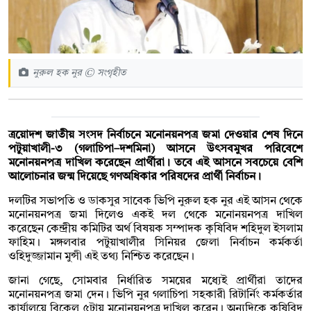
নুরুল হক নুর © সংগৃহীত
ত্রয়োদশ জাতীয় সংসদ নির্বাচনে মনোনয়নপত্র জমা দেওয়ার শেষ দিনে
পটুয়াখালী-৩ (গলাচিপা–দশমিনা) আসনে উৎসবমুখর পরিবেশে
মনোনয়নপত্র দাখিল করেছেন প্রার্থীরা। তবে এই আসনে সবচেয়ে বেশি
আলোচনার জন্ম দিয়েছে গণঅধিকার পরিষদের প্রার্থী নির্বাচন।
দলটির সভাপতি ও ডাকসুর সাবেক ভিপি নুরুল হক নুর এই আসন থেকে
মনোনয়নপত্র জমা দিলেও একই দল থেকে মনোনয়নপত্র দাখিল
করেছেন কেন্দ্রীয় কমিটির অর্থ বিষয়ক সম্পাদক কৃষিবিদ শহিদুল ইসলাম
ফাহিম। মঙ্গলবার পটুয়াখালীর সিনিয়র জেলা নির্বাচন কর্মকর্তা
ওহিদুজ্জামান মুন্সী এই তথ্য নিশ্চিত করেছেন।
জানা গেছে, সোমবার নির্ধারিত সময়ের মধ্যেই প্রার্থীরা তাদের
মনোনয়নপত্র জমা দেন। ভিপি নুর গলাচিপা সহকারী রিটার্নিং কর্মকর্তার
কার্যালয়ে বিকেল ৫টায় মনোনয়নপত্র দাখিল করেন। অন্যদিকে কৃষিবিদ