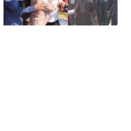
১৬ ডিসেম্বর ২০২৫
চবিতে ফের উত্তেজনা, চাকসু ভিপির দিকে তেড়ে এলেন ছাত্রদল সভাপতি
সম্পাদক:
মাহবুব রনি
দ্য ডেইলি ক্যাম্পাস, দ্বিতীয় তলা, হাসান হোল্ডিংস, ৫২/১ নিউ ইস্কাটন
রোড, ঢাকা ১০০০
info@thedailycampus.com
নিউজরুম:
বিজ্ঞাপন
০১৫৭২০৯৯১০৫
,