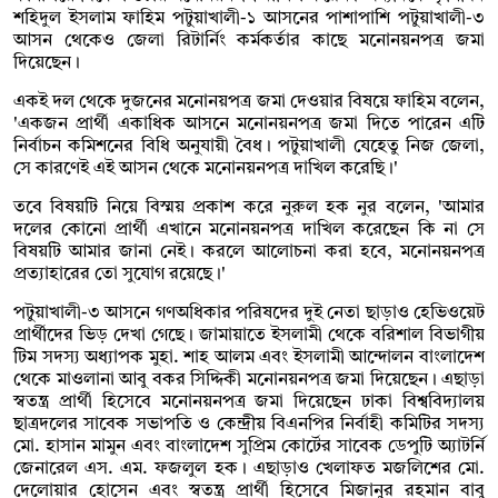
শহিদুল ইসলাম ফাহিম পটুয়াখালী-১ আসনের পাশাপাশি পটুয়াখালী-৩
আসন থেকেও জেলা রিটার্নিং কর্মকর্তার কাছে মনোনয়নপত্র জমা
দিয়েছেন।
একই দল থেকে দুজনের মনোনয়পত্র জমা দেওয়ার বিষয়ে ফাহিম বলেন,
'একজন প্রার্থী একাধিক আসনে মনোনয়নপত্র জমা দিতে পারেন এটি
নির্বাচন কমিশনের বিধি অনুযায়ী বৈধ। পটুয়াখালী যেহেতু নিজ জেলা,
সে কারণেই এই আসন থেকে মনোনয়নপত্র দাখিল করেছি।'
তবে বিষয়টি নিয়ে বিস্ময় প্রকাশ করে নুরুল হক নুর বলেন, 'আমার
দলের কোনো প্রার্থী এখানে মনোনয়নপত্র দাখিল করেছেন কি না সে
বিষয়টি আমার জানা নেই। করলে আলোচনা করা হবে, মনোনয়নপত্র
প্রত্যাহারের তো সুযোগ রয়েছে।'
পটুয়াখালী-৩ আসনে গণঅধিকার পরিষদের দুই নেতা ছাড়াও হেভিওয়েট
প্রার্থীদের ভিড় দেখা গেছে। জামায়াতে ইসলামী থেকে বরিশাল বিভাগীয়
টিম সদস্য অধ্যাপক মুহা. শাহ আলম এবং ইসলামী আন্দোলন বাংলাদেশ
থেকে মাওলানা আবু বকর সিদ্দিকী মনোনয়নপত্র জমা দিয়েছেন। এছাড়া
স্বতন্ত্র প্রার্থী হিসেবে মনোনয়নপত্র জমা দিয়েছেন ঢাকা বিশ্ববিদ্যালয়
ছাত্রদলের সাবেক সভাপতি ও কেন্দ্রীয় বিএনপির নির্বাহী কমিটির সদস্য
মো. হাসান মামুন এবং বাংলাদেশ সুপ্রিম কোর্টের সাবেক ডেপুটি অ্যাটর্নি
জেনারেল এস. এম. ফজলুল হক। এছাড়াও খেলাফত মজলিশের মো.
দেলোয়ার হোসেন এবং স্বতন্ত্র প্রার্থী হিসেবে মিজানুর রহমান বাবু