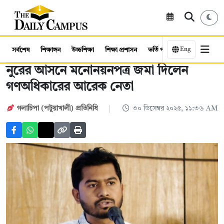
Eng
সর্বশেষ
শিক্ষাঙ্গন
উচ্চশিক্ষা
শিক্ষা প্রশাসন
ভর্তি পরীক্ষা
কর্মসংস্থান
নুরের আসনে মনোনয়নপত্র জমা দিলেন
গণঅধিকারের আরেক নেতা
গলাচিপা (পটুয়াখালী) প্রতিনিধি
৩০ ডিসেম্বর ২০২৫, ১১:৩৬ AM