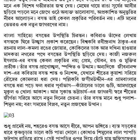
মনে এক বিশেষ গভীরতার জন্ম দেয়। মেঘের গায়ে রাঙা সূর্যের আবীর
ছড়িয়ে পড়লে মনে জেগে ওঠে অব্যক্ত ভালোবাসা, অপ্রকাশিত অনুভূতির
নীরব আলোড়ন। বসন্ত তাই কেবল প্রকৃতির পরিবর্তন নয়। এটি মনের
ভেতরও এক নতুন জাগরণের নাম।
বাংলা সাহিত্যে বসন্তের উপস্থিতি চিরন্তন। কবিরাও তাঁদের লেখায়
বসন্তকে ঘিরে উচ্ছ্বাস প্রকাশ করেছেন। বিশ্বকবি রবীন্দ্রনাথ ঠাকুর-এর
রচনায় লাল–কমলা রঙের জোয়ার, কোকিলের ডাক আর দখিনা হাওয়ার
মাদকতা নগরের পথে বসন্তের উপস্থিতি ছড়িয়ে দেয়। কাজী নজরুল
ইসলাম-এর বসন্ত কেবল প্রকৃতির নয়; প্রেম, যৌবন, রঙ ও মুক্তির
প্রতীক। তাঁর বসন্ত প্রাণোচ্ছ্বল, স্পন্দিত ও উদ্দাম। অন্যদিকে জীবনানন্দ
দাশ–এর কবিতায় বসন্ত শান্ত ও নিঃশব্দ, যেখানে শীতের কুয়াশা সরিয়ে
রৌদ্রের কোমলতা ধরা দেয়। পল্লিকবি জসীমউদ্দীন–এর গ্রামবাংলার
বসন্তে ধরা পড়ে ফল ধরার পূর্বাভাস—কাঁঠালের ডালে গুটি, আমগাছের
মুকুল ও খোলা আকাশ। আর সুকান্ত ভট্টাচার্য–এর জাগরণী স্বরে শীতের
জীর্ণতা সরিয়ে আসে নতুন দিনের চেতনা। তাঁর বসন্ত মানে শুধু পলাশ–
শিমুল নয়; বরং সময়ের বিপ্লব, নতুন প্রজন্মের উত্থান।
শুধু গ্রামেই নয়, শহরেও বসন্ত আসে ধীরে, আপন ভঙ্গিতে। ব্যস্ত সড়কের
ধারে কৃষ্ণচূড়ার ডালে কচি পাতা দোলে। কোথাও শিমুলের লাল পাপড়ি
ফুটপাথ রাঙিয়ে রাখে। সেই পাপড়ির ওপর দিয়ে হেঁটে যায় অফিসফেরত