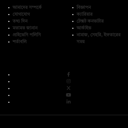
আমাদের সম্পর্কে
বিজ্ঞাপন
যোগাযোগ
ক্যারিয়ার
তথ্য দিন
টেক্সট কনভার্টার
মতামত জানান
আর্কাইভ
প্রাইভেসি পলিসি
নামাজ, সেহরি, ইফতারের
শর্তাবলি
সময়
অনুসরণ করুন
© কপিরাইট 2026, দ্য ডেইলি ক্যাম্পাস লিমিটেড