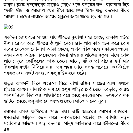
মানুষ। ক্লান্ত পদক্ষেপের মাঝেও চোখে পড়ে বসন্তের রঙ। বারান্দার টবে
ফোটা গাঁদা ও গোলাপ যেন নীল আকাশের নিচে ঋতু বদলের নীরব
ঘোষণা। ছাদের বাগানে আমের মুকুলে জমে থাকে হালকা গন্ধ।
একদিন হঠাৎ টের পাওয়া যায় শীতের কুয়াশা সরে গেছে, আকাশ গভীর
নীল। রোদে আর শীতের কাঁপুনি নেই। জানালার কাচ ভেদ করে রোদ
ঘরের মেঝেতে সোনালি আভা ফেলে, পর্দার ফাঁক গলে সকালের আলো
নরম নকশা আঁকে। বিকেলের দখিনা হাওয়ায় পার্কের বকুল ডালে দোল
লাগে; দূরে কোকিলের ডাক ভেসে আসে, যদিও তা বাসের হর্ন আর
রিকশার ঘণ্টায় মিলিয়ে যায়। তবু শহর জানে বসন্ত এসেছে। কংক্রিটের
শহরও যেন একটু সবুজ, একটু রঙিন হয়ে ওঠে।
ঋতুর আগমনী দিনে শহরকে ঘিরে রাখা রঙিন সাজের রেশ এখনো
ছড়িয়ে আছে। সামাজিক মাধ্যমে হলুদ শাড়ির ছবি ভেসে বেড়ায়, কারও
আলমারিতে ভাঁজ করা পাঞ্জাবিতে রয়ে গেছে বসন্তের গন্ধ। উৎসবের মঞ্চ
গুটিয়ে গেছে, তবু বাতাসে অল্পস্বল্প ভেসে থাকে গানের সুর।
নগরের বসন্ত ক্ষণিকের সাজ নয়। এটি অন্তরের গোপন জাগরণ।
ধূসরতার আড়াল ভেদ করে নবপল্লবের মতোই সে জাগায় নতুন
সম্ভাবনার আভাস। ঋতু বদলায়, মানুষ আবিষ্কার করে জীবনের নীরব
রঙ।