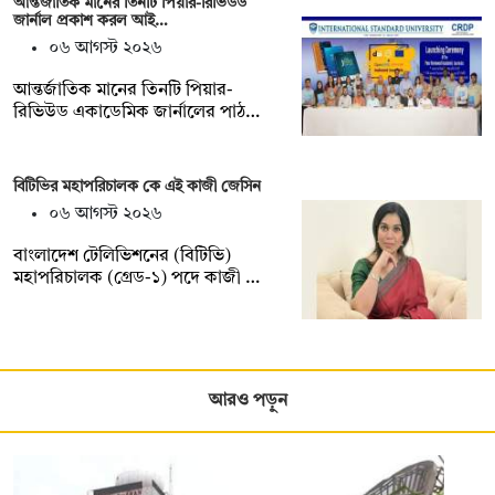
আন্তর্জাতিক মানের তিনটি পিয়ার-রিভিউড
জার্নাল প্রকাশ করল আই…
০৬ আগস্ট ২০২৬
আন্তর্জাতিক মানের তিনটি পিয়ার-
রিভিউড একাডেমিক জার্নালের পাঠ…
বিটিভির মহাপরিচালক কে এই কাজী জেসিন
০৬ আগস্ট ২০২৬
বাংলাদেশ টেলিভিশনের (বিটিভি)
মহাপরিচালক (গ্রেড-১) পদে কাজী …
আরও পড়ুন