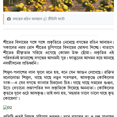
বসন্তের রঙিন আবাহন © টিডিসি ফটো
শীতের বিদায়ের সঙ্গে সঙ্গে প্রকৃতিতে নেমেছে বসন্তের রঙিন আবাহন।
সকালের নরম রোদ শীতের চুপিসারে বিদায়ের ঘোষণা দিচ্ছে। বাতাসে
শীতের তীক্ষ্ণতার সরিয়ে এসেছে কোমল উষ্ণ ছোঁয়া। প্রকৃতির এই
পরিবর্তনই জানাচ্ছে বসন্তের আগমনী সুর। ফাল্গুনের আগমন বয়ে আনছে
নবজীবনের প্রতিধ্বনি।
শিমুল-পলাশের লাল ফুলে মনে হয়, বনে যেন আগুন লেগেছে। রক্তিম
মনোলোভা শিমুল, গাছে গাছে নতুন পত্রপল্লব, আম্রকুঞ্জে কোকিলের
ডাক—এ যেন বসন্তে বাংলার চিরচেনা চিত্র। গাছে গাছে ভ্রমরের গুঞ্জন,
উড়ে বেড়ানো প্রজাপতির দল প্রকৃতিকে দিয়েছে অনন্যতা। কোকিলের
কুহুতে দুলে ওঠে আম্রকুঞ্জ। তাই বলা হয়, ‘মহুয়ার ডালে ডালে গাহে কুহু
কোয়েলা’।
প্রতিটি ঋতুই নিজস্ব মহিমায় ভরপুর। তবে বসন্তের রং ও গন্ধ মানুষের