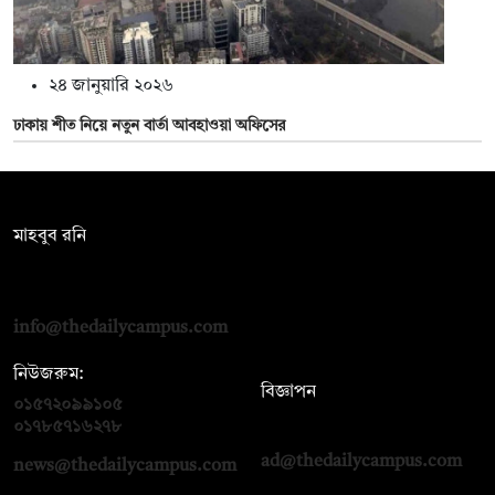
২৪ জানুয়ারি ২০২৬
ঢাকায় শীত নিয়ে নতুন বার্তা আবহাওয়া অফিসের
সম্পাদক:
মাহবুব রনি
দ্য ডেইলি ক্যাম্পাস, দ্বিতীয় তলা, হাসান হোল্ডিংস, ৫২/১ নিউ ইস্কাটন
রোড, ঢাকা ১০০০
info@thedailycampus.com
নিউজরুম:
বিজ্ঞাপন
০১৫৭২০৯৯১০৫
,
০১৭১২১৩৬৫৯৩
০১৭৮৫৭১৬২৭৮
ad@thedailycampus.com
news@thedailycampus.com