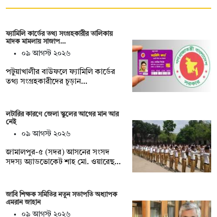
ফ্যামিলি কার্ডের তথ্য সংগ্রহকারীর তালিকায়
মাদক মামলায় সাজাপ…
০৯ আগস্ট ২০২৬
পটুয়াখালীর বাউফলে ফ্যামিলি কার্ডের
তথ্য সংগ্রহকারীদের চূড়ান…
লটারির কারণে জেলা স্কুলের আগের মান আর
নেই
০৯ আগস্ট ২০২৬
জামালপুর-৫ (সদর) আসনের সংসদ
সদস্য অ্যাডভোকেট শাহ মো. ওয়ারেছ…
জাবি শিক্ষক সমিতির নতুন সভাপতি অধ্যাপক
এমরান জাহান
০৯ আগস্ট ২০২৬