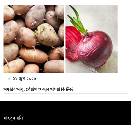
১১ জুন ২০২৫
অঙ্কুরিত আলু, পেঁয়াজ ও রসুন খাওয়া কি ঠিক?
সম্পাদক:
মাহবুব রনি
দ্য ডেইলি ক্যাম্পাস, দ্বিতীয় তলা, হাসান হোল্ডিংস, ৫২/১ নিউ ইস্কাটন