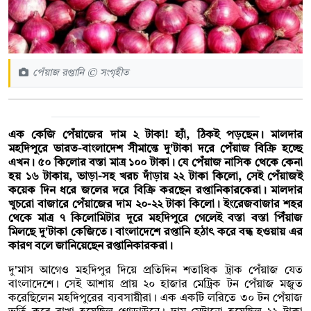
পেঁয়াজ রপ্তানি © সংগৃহীত
এক কেজি পেঁয়াজের দাম ২ টাকা! হ্যাঁ, ঠিকই পড়ছেন। মালদার
মহদিপুরে ভারত-বাংলাদেশ সীমান্তে দু'টাকা দরে পেঁয়াজ বিক্রি হচ্ছে
এখন। ৫০ কিলোর বস্তা মাত্র ১০০ টাকা। যে পেঁয়াজ নাসিক থেকে কেনা
হয় ১৬ টাকায়, ভাড়া-সহ খরচ দাঁড়ায় ২২ টাকা কিলো, সেই পেঁয়াজই
কয়েক দিন ধরে জলের দরে বিক্রি করছেন রপ্তানিকারকেরা। মালদার
খুচরো বাজারে পেঁয়াজের দাম ২০-২২ টাকা কিলো। ইংরেজবাজার শহর
থেকে মাত্র ৭ কিলোমিটার দূরে মহদিপুরে গেলেই বস্তা বস্তা পিঁয়াজ
মিলছে দু'টাকা কেজিতে। বাংলাদেশে রপ্তানি হঠাৎ করে বন্ধ হওয়ায় এর
কারণ বলে জানিয়েছেন রপ্তানিকারকরা।
দু'মাস আগেও মহদিপুর দিয়ে প্রতিদিন শতাধিক ট্রাক পেঁয়াজ যেত
বাংলাদেশে। সেই আশায় প্রায় ২০ হাজার মেট্রিক টন পেঁয়াজ মজুত
করেছিলেন মহদিপুরের ব্যবসায়ীরা। এক একটি লরিতে ৩০ টন পেঁয়াজ