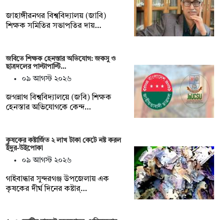
জাহাঙ্গীরনগর বিশ্ববিদ্যালয় (জাবি)
শিক্ষক সমিতির সভাপতির দায়…
জবিতে শিক্ষক হেনস্তার অভিযোগ: জকসু ও
ছাত্রদলের পাল্টাপাল্টি…
০৯ আগস্ট ২০২৬
জগন্নাথ বিশ্ববিদ্যালয়ে (জবি) শিক্ষক
হেনস্তার অভিযোগকে কেন্দ…
কৃষকের কষ্টার্জিত ২ লাখ টাকা কেটে নষ্ট করল
ইঁদুর-উইপোকা
০৯ আগস্ট ২০২৬
গাইবান্ধার সুন্দরগঞ্জ উপজেলায় এক
কৃষকের দীর্ঘ দিনের কষ্টার্…