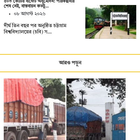
৫০৩ কোটির বাজেট অনুমোদন: পরিকল্পনার
শেষ নেই, বাস্তবায়ন কতটু…
০৮ আগস্ট ২০২৬
দীর্ঘ তিন বছর পর অনুষ্ঠিত চট্টগ্রাম
বিশ্ববিদ্যালয়ের (চবি) স…
আরও পড়ুন