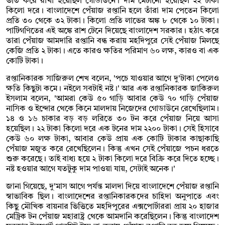
ভর্তি করে রাখা হয়েছিল গোডাউনে। দাম মেটানো হয়েছিল ২২ টাকা
কিলো দরে। বাংলাদেশে পেঁয়াজ রপ্তানি হলে তাঁরা দাম পেতেন কিলো
প্রতি ৩০ থেকে ৩২ টাকা। কিলো প্রতি লাভের অঙ্ক ৮ থেকে ১০ টাকা।
পাটিগণিতের এই অঙ্কে রাশ টেনে দিয়েছে বাংলাদেশ সরকার। হঠাৎ করে
তারা পেঁয়াজ আমদারি রপ্তানি বন্ধ করায় মহদিপুরে সেই পেঁয়াজ মিলছে
কেজি প্রতি ২ টাকা। এতে কারও ক্ষতির পরিমাণ ৬০ লক্ষ, কারও বা এক
কোটি টাকা।
রপ্তানিকারক সাজিরুল শেখ বলেন, 'পচে যাওয়ার আগে দু'টাকা পেলেও
ক্ষতি কিছুটা কমে। নইলে সবটাই নষ্ট।' আর এক রপ্তানিকারক জাকিরুল
ইসলাম বলেন, 'আমরা কেউ ৫০ গাড়ি আবার কেউ ৭০ গাড়ি পেঁয়াজ
নাসিক ও ইন্দোর থেকে কিনে মালদায় নিজেদের গোডাউনে রেখেছিলাম।
১৪ ও ১৬ চাকার বড় বড় লরিতে ৩০ টন করে পেঁয়াজ নিয়ে আসা
হয়েছিল। ২২ টাকা কিলো দরে এক টনের দাম ২২০০ টাকা। সেই হিসাবে
কেউ ৬০ লক্ষ টাকা, আবার কেউ প্রায় এক কোটি টাকার কাছাকাছি
পেঁয়াজ মজুত করে রেখেছিলেন। কিন্তু এখন সেই পেঁয়াজে পচন ধরতে
শুরু করেছে। তাই বাধ্য হয়ে ২ টাকা কিলো দরে বিক্রি করে দিতে হচ্ছে।
নষ্ট হওয়ার আগে যতটুকু দাম পাওয়া যায়, সেটাই অনেক।'
জানা গিয়েছে, দু'মাস আগে পর্যন্ত মালদা দিয়ে বাংলাদেশে পেঁয়াজ রপ্তানি
স্বাভাবিক ছিল। বাংলাদেশের রপ্তানিকারকদের চাহিদা অনুপাতে এবং
কিছু মৌখিক বায়নার ভিত্তিতে মহদিপুরের এক্সপোর্টাররা প্রায় ২০ হাজার
মেট্রিক টন পেঁয়াজ মহারাষ্ট্র থেকে আমদানি করেছিলেন। কিন্তু বাংলাদেশ