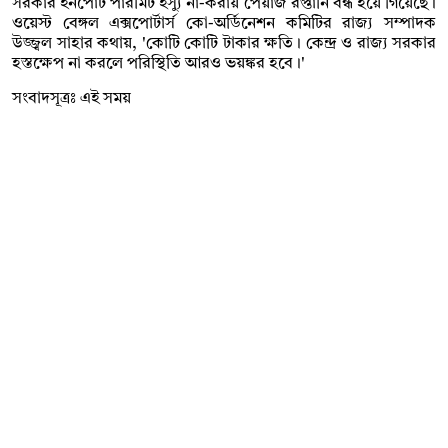
সরকার ইনপোর্ট পারমিট ইস্যু না-করায় পেঁয়াজ রপ্তানি বন্ধ হয়ে গিয়েছে।
ওয়েস্ট বেঙ্গল এক্সপোর্টার্স কো-অর্ডিনেশন কমিটির রাজ্য সম্পাদক
উজ্জ্বল সাহার কথায়, 'কোটি কোটি টাকার ক্ষতি। কেন্দ্র ও রাজ্য সরকার
হস্তক্ষেপ না করলে পরিস্থিতি আরও ভয়ঙ্কর হবে।'
সংবাদসূত্রঃ এই সময়