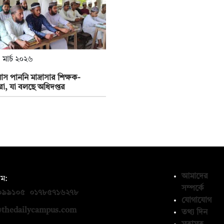
 মার্চ ২০২৬
স পাননি মাদ্রাসার শিক্ষক-
ীরা, যা বলছে অধিদপ্তর
আমাদের
ম:
সম্পর্কে
০৯৯১০৫
,
০১৭৮৫৭১৬২৭৮
যোগাযোগ
thedailycampus.com
তথ্য দিন