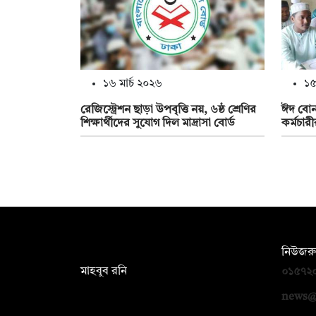
১৬ মার্চ ২০২৬
১৫
রেজিস্ট্রেশন ছাড়া উপবৃত্তি নয়, ৬ষ্ঠ শ্রেণির
ঈদ বোনা
শিক্ষার্থীদের সুযোগ দিল মাদ্রাসা বোর্ড
কর্মচার
সম্পাদক:
নিউজরু
মাহবুব রনি
০১৫৭২
দ্য ডেইলি ক্যাম্পাস, দ্বিতীয় তলা, হাসান
news@
হোল্ডিংস, ৫২/১ নিউ ইস্কাটন রোড, ঢাকা