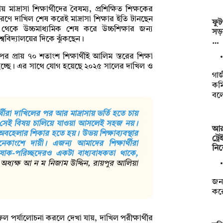
মাদ্রাসা শিক্ষার্থীদের বৈষম্য, প্রশিক্ষিত শিক্ষকের
রণে দাখিল শেষ করেই মাদ্রাসা শিক্ষার ইতি টানছেন
ফুট
থেকে উচ্চমাধ্যমিক শেষ করে উচ্চশিক্ষার জন্য
সড়ক
িশ্ববিদ্যালয়ের দিকে ঝুঁকছেন।
…
প্রায় ৭০ শতাংশ শিক্ষার্থীই আলিম স্তরের শিক্ষা
িত হচ্ছে। এর সাথে যোগ হয়েছে ২০২৫ সালের দাখিল ও
গাজ
কম
বল
র্থীরা দাখিলের পর আর মাদ্রাসায় ভর্তি হতে চায়
া, সেই বিষয় চালিয়ে যাওয়া আসলেই সহজ নয়।
আরএ
র অবহেলার শিকার হতে হয়। উভয় শিক্ষাব্যবস্থার
ট্র
 অনেকাংশে দায়ী। এজন্য আমাদের শিক্ষার্থীরা
নি
োষাক-পরিচ্ছদেরও একটা বাধ্যবাধকতা থাকে,
অধ্যক্ষ আ ন ম নিজাম উদ্দিন, রায়পুর আলিয়া
জনব
করে
ল পর্যালোচনা করলে দেখা যায়, দাখিল পরীক্ষার্থীর