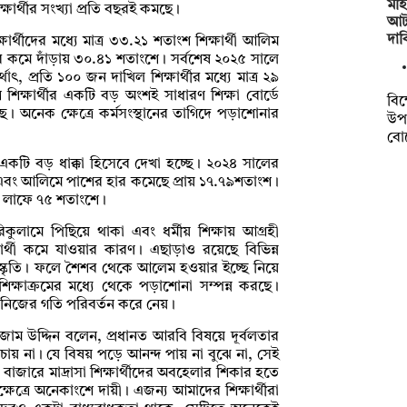
মহি
ার্থীর সংখ্যা প্রতি বছরই কমছে।
আটক
দাব
্থীদের মধ্যে মাত্র ৩৩.২১ শতাংশ শিক্ষার্থী আলিম
র কমে দাঁড়ায় ৩০.৪১ শতাংশে। সর্বশেষ ২০২৫ সালে
প্রতি ১০০ জন দাখিল শিক্ষার্থীর মধ্যে মাত্র ২৯
িক্ষার্থীর একটি বড় অংশই সাধারণ শিক্ষা বোর্ডে
বি
ে। অনেক ক্ষেত্রে কর্মসংস্থানের তাগিদে পড়াশোনার
উপক
বো
একটি বড় ধাক্কা হিসেবে দেখা হচ্ছে। ২০২৪ সালের
 এবং আলিমে পাশের হার কমেছে প্রায় ১৭.৭৯শতাংশ।
 লাফে ৭৫ শতাংশে।
িকুলামে পিছিয়ে থাকা এবং ধর্মীয় শিক্ষায় আগ্রহী
িক্ষার্থী কমে যাওয়ার কারণ। এছাড়াও রয়েছে বিভিন্ন
ার সংস্কৃতি। ফলে শৈশব থেকে আলেম হওয়ার ইচ্ছে নিয়ে
 শিক্ষাক্রমের মধ্যে থেকে পড়াশোনা সম্পন্ন করছে।
নিজের গতি পরিবর্তন করে নেয়।
নিজাম উদ্দিন বলেন, প্রধানত আরবি বিষয়ে দূর্বলতার
ে চায় না। যে বিষয় পড়ে আনন্দ পায় না বুঝে না, সেই
জারে মাদ্রাসা শিক্ষার্থীদের অবহেলার শিকার হতে
এক্ষেত্রে অনেকাংশে দায়ী। এজন্য আমাদের শিক্ষার্থীরা