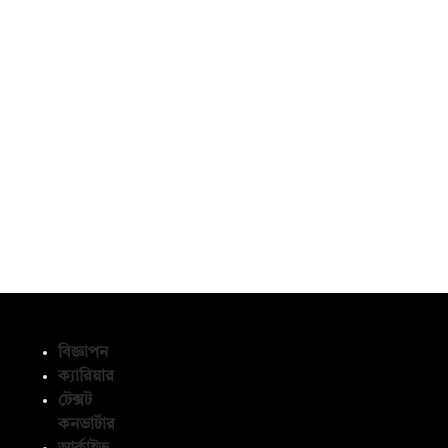
বিজ্ঞাপন
ক্যারিয়ার
টেক্সট
অনুসরণ করুন
কনভার্টার